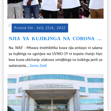
Posted On: July 25th, 2022
NJIA YA KUJIKINGA NA CORONA NI
KUCHANJA
Na. WAF - Mtwara Imethibitika kuwa njia ambayo ni salama
ya kujikinga na ugonjwa wa UVIKO-19 ni kupata chanjo hiyo
kwa kuwa ukichanja utakuwa umejikinga na kuikinga jamii ya
watanzania....
Soma Zaidi