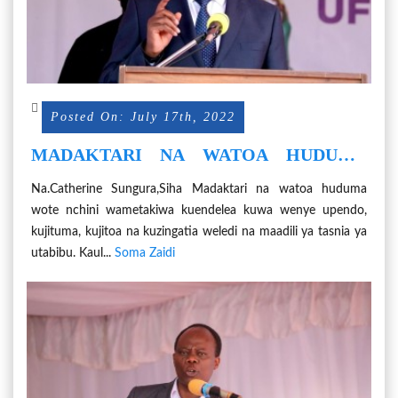
Posted On: July 17th, 2022
MADAKTARI NA WATOA HUDUMA
WATAKIWA KUZINGATIA WELEDI NA
Na.Catherine Sungura,Siha Madaktari na watoa huduma
MAADILI
wote nchini wametakiwa kuendelea kuwa wenye upendo,
kujituma, kujitoa na kuzingatia weledi na maadili ya tasnia ya
utabibu. Kaul...
Soma Zaidi