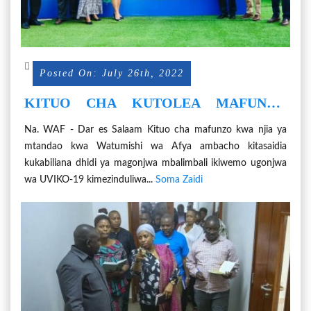
Posted On: July 26th, 2022
KITUO CHA KUTOLEA MAFUNZO
KWA NJIA MTANDAO CHAZINDULIWA
Na. WAF - Dar es Salaam Kituo cha mafunzo kwa njia ya
mtandao kwa Watumishi wa Afya ambacho kitasaidia
kukabiliana dhidi ya magonjwa mbalimbali ikiwemo ugonjwa
wa UVIKO-19 kimezinduliwa...
Soma Zaidi