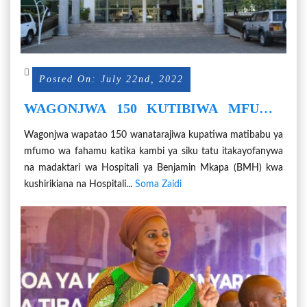
Posted On: July 22nd, 2022
WAGONJWA 150 KUTIBIWA MFUMO
WA FAHAMU NA MIFUPA KATIKA
Wagonjwa wapatao 150 wanatarajiwa kupatiwa matibabu ya
KAMBI YA BMH
mfumo wa fahamu katika kambi ya siku tatu itakayofanywa
na madaktari wa Hospitali ya Benjamin Mkapa (BMH) kwa
kushirikiana na Hospitali...
Soma Zaidi