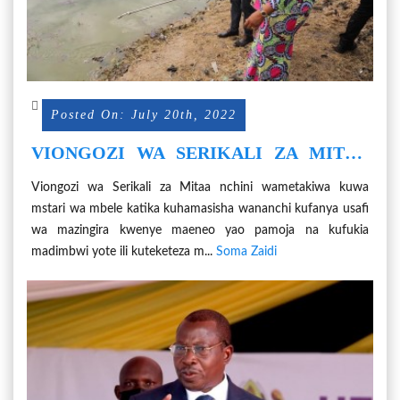
Posted On: July 20th, 2022
VIONGOZI WA SERIKALI ZA MITAA
WAHIMIZWA KUSIMAMIA USAFI WA
Viongozi wa Serikali za Mitaa nchini wametakiwa kuwa
MAZINGIRA ILI KUANGAMIZA
mstari wa mbele katika kuhamasisha wananchi kufanya usafi
MAZALIA YA MBU NDANI YA JAMII
wa mazingira kwenye maeneo yao pamoja na kufukia
madimbwi yote ili kuteketeza m...
Soma Zaidi