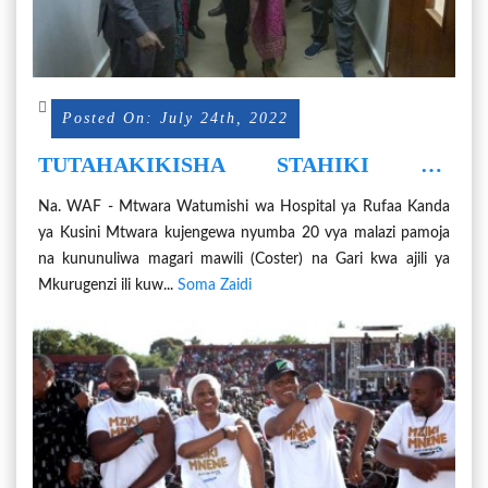
Posted On: July 24th, 2022
TUTAHAKIKISHA STAHIKI ZA
WATUMISHI ZINALIPWA MAPEMA NA
Na. WAF - Mtwara Watumishi wa Hospital ya Rufaa Kanda
KUWAJENGEA NYUMBA
ya Kusini Mtwara kujengewa nyumba 20 vya malazi pamoja
WATUMISHI:WAZIRI UMMY
na kununuliwa magari mawili (Coster) na Gari kwa ajili ya
Mkurugenzi ili kuw...
Soma Zaidi