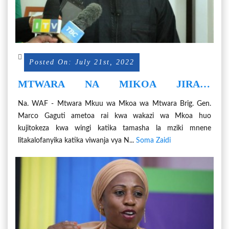
Posted On: July 21st, 2022
MTWARA NA MIKOA JIRANI
WATAKIWA KUJITOKEZA KWENYE
Na. WAF - Mtwara Mkuu wa Mkoa wa Mtwara Brig. Gen.
TAMASHA KUBWA LA MZIKI MNENE.
Marco Gaguti ametoa rai kwa wakazi wa Mkoa huo
kujitokeza kwa wingi katika tamasha la mziki mnene
litakalofanyika katika viwanja vya N...
Soma Zaidi