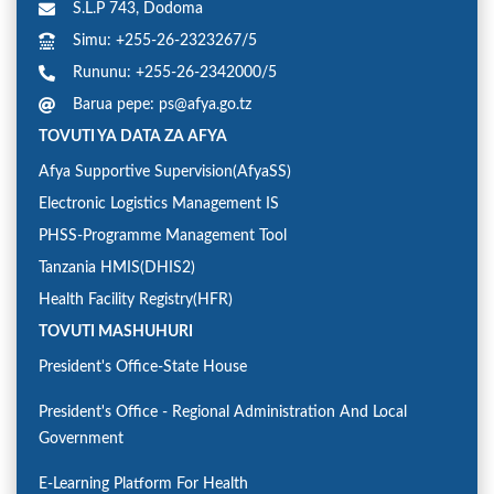
S.L.P 743, Dodoma
Simu: +255-26-2323267/5
Rununu: +255-26-2342000/5
Barua pepe: ps@afya.go.tz
TOVUTI YA DATA ZA AFYA
Afya Supportive Supervision(AfyaSS)
Electronic Logistics Management IS
PHSS-Programme Management Tool
Tanzania HMIS(DHIS2)
Health Facility Registry(HFR)
TOVUTI MASHUHURI
President's Office-State House
President's Office - Regional Administration And Local
Government
E-Learning Platform For Health