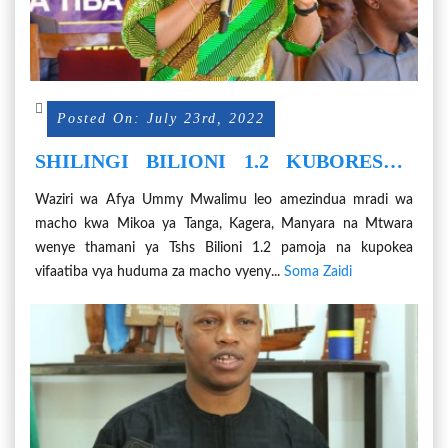
Posted On: July 23rd, 2022
SHILINGI BILIONI 1.2 KUBORESHA
HUDUMA ZA MACHO NCHINI
Waziri wa Afya Ummy Mwalimu leo amezindua mradi wa
macho kwa Mikoa ya Tanga, Kagera, Manyara na Mtwara
wenye thamani ya Tshs Bilioni 1.2 pamoja na kupokea
vifaatiba vya huduma za macho vyeny...
Soma Zaidi