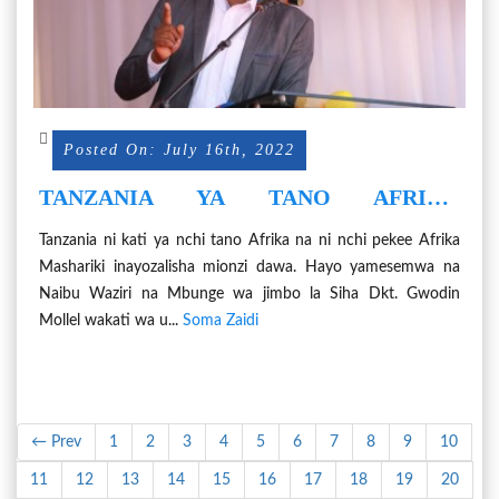
Posted On: July 16th, 2022
TANZANIA YA TANO AFRIKA
KUZALISHA MIONZI DAWA
Tanzania ni kati ya nchi tano Afrika na ni nchi pekee Afrika
Mashariki inayozalisha mionzi dawa. Hayo yamesemwa na
Naibu Waziri na Mbunge wa jimbo la Siha Dkt. Gwodin
Mollel wakati wa u...
Soma Zaidi
← Prev
1
2
3
4
5
6
7
8
9
10
11
12
13
14
15
16
17
18
19
20