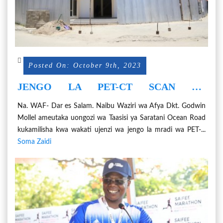
Posted On: October 9th, 2023
JENGO LA PET-CT SCAN NA
CYCLOTRON LIKAMILIKE KWA
Na. WAF- Dar es Salam. Naibu Waziri wa Afya Dkt. Godwin
WAKATI - DKT. MOLLEL
Mollel ameutaka uongozi wa Taasisi ya Saratani Ocean Road
kukamilisha kwa wakati ujenzi wa jengo la mradi wa PET-...
Soma Zaidi