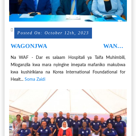
Posted On: October 12th, 2023
WAGONJWA WANNE
WALIOPANDIKIZWA FIGO
Na WAF - Dar es salaam Hospitali ya Taifa Muhimbili,
MLONGANZILA WARUHUSIWA
Mloganzila kwa mara nyingine imepata mafaniko makubwa
kwa kushirikiana na Korea International Foundational for
Healt...
Soma Zaidi