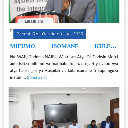
Posted On: October 11th, 2023
MIFUMO ISOMANE KULETA
MATUMIZI SAHIHI YA FEDHA ZA
Na. WAF, Dodoma NAIBU Waziri wa Afya Dk.Godwin Mollel
MIFUKO YA BIMA YA AFYA NCHINI
amesisitiza mifumo ya matibabu kuanzia ngazi ya vituo vya
afya hadi ngazi ya Hospitali za Taifa isomane ili kupumguza
matumi...
Soma Zaidi