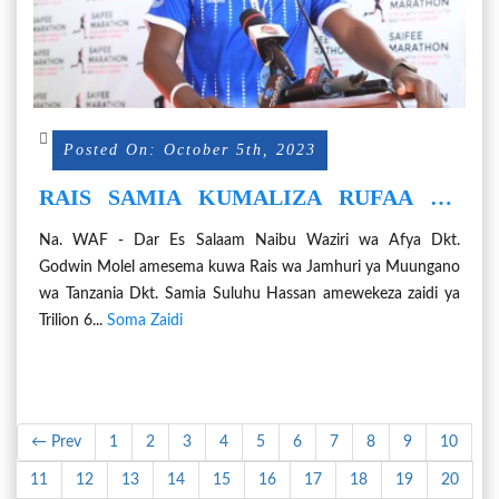
Posted On: October 5th, 2023
RAIS SAMIA KUMALIZA RUFAA ZA
WAGONJWA WA NJE YA NCHI.
Na. WAF - Dar Es Salaam Naibu Waziri wa Afya Dkt.
Godwin Molel amesema kuwa Rais wa Jamhuri ya Muungano
wa Tanzania Dkt. Samia Suluhu Hassan amewekeza zaidi ya
Trilion 6...
Soma Zaidi
← Prev
1
2
3
4
5
6
7
8
9
10
11
12
13
14
15
16
17
18
19
20