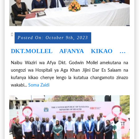
Posted On: October 9th, 2023
DKT.MOLLEL AFANYA KIKAO NA
UONGOZI WA AGA KHAN KWA LENGO
Naibu Waziri wa Afya Dkt. Godwin Mollel amekutana na
LA KUTATUA CHANGAMOTO
uongozi wa Hospitali ya Aga Khan Jijini Dar Es Salaam na
ZINAZOWAKABILI.
kufanya kikao chenye lengo la kutatua changamoto zinazo
wakabi...
Soma Zaidi