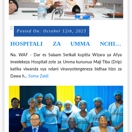
Posted On: October 12th, 2023
HOSPITALI ZA UMMA NCHINI
ZATAKIWA KUNUNUA MAJI TIBA
Na. WAF - Dar es Salaam Serikali kupitia Wizara ya Afya
(DRIP) KATIKA VIWANDA VYA NDANI
imeelekeza Hospitali zote za Umma kununua Maji Tiba (Drip)
katika viwanda vya ndani vinavyotengeneza bidhaa hizo za
Dawa h...
Soma Zaidi