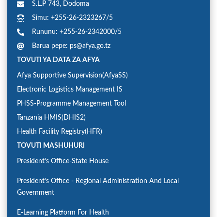
S.L.P 743, Dodoma
Simu: +255-26-2323267/5
Rununu: +255-26-2342000/5
Barua pepe: ps@afya.go.tz
TOVUTI YA DATA ZA AFYA
Afya Supportive Supervision(AfyaSS)
Electronic Logistics Management IS
PHSS-Programme Management Tool
Tanzania HMIS(DHIS2)
Health Facility Registry(HFR)
TOVUTI MASHUHURI
President's Office-State House
President's Office - Regional Administration And Local
Government
E-Learning Platform For Health