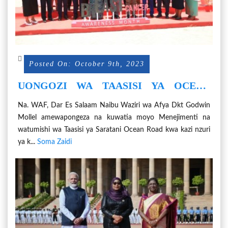
Posted On: October 9th, 2023
UONGOZI WA TAASISI YA OCEAN
ROAD WAMKOSHA DKT. MOLLEL
Na. WAF, Dar Es Salaam Naibu Waziri wa Afya Dkt Godwin
Mollel amewapongeza na kuwatia moyo Menejimenti na
watumishi wa Taasisi ya Saratani Ocean Road kwa kazi nzuri
ya k...
Soma Zaidi