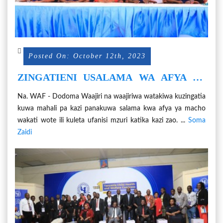
Posted On: October 12th, 2023
ZINGATIENI USALAMA WA AFYA YA
MACHO MAHALA PA KAZI
Na. WAF - Dodoma Waajiri na waajiriwa watakiwa kuzingatia
kuwa mahali pa kazi panakuwa salama kwa afya ya macho
wakati wote ili kuleta ufanisi mzuri katika kazi zao. ...
Soma
Zaidi