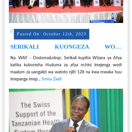
Posted On: October 12th, 2023
SERIKALI KUONGEZA WODI
MAALUM 100 ZA UANGALIZI WA
Na. WAF - Dodoma&nbsp; Serikali kupitia Wizara ya Afya
WATOTO NJITI
katika kuboresha Huduma za afya nchini imejenga wodi
maalum za uangalizi wa watoto njiti 128 na kwa mwaka huu
imepanga imep...
Soma Zaidi