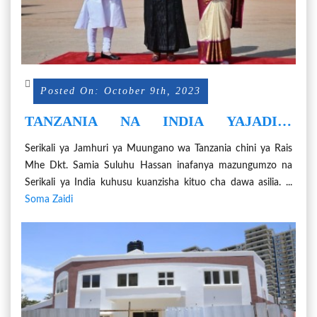
Posted On: October 9th, 2023
TANZANIA NA INDIA YAJADILI
KUANZISHA KITUO CHA DAWA ASILIA
Serikali ya Jamhuri ya Muungano wa Tanzania chini ya Rais
Mhe Dkt. Samia Suluhu Hassan inafanya mazungumzo na
Serikali ya India kuhusu kuanzisha kituo cha dawa asilia. ...
Soma Zaidi