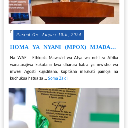
Posted On: August 10th, 2024
HOMA YA NYANI (MPOX) MJADALA
WA DHARURA KWA MAWAZIRI WA
Na WAF - Ethiopia Mawaziri wa Afya wa nchi za Afrika
AFYA AFRIKA
wanatarajiwa kukutana kwa dharura kabla ya mwisho wa
mwezi Agosti kujadiliana, kupitisha mikakati pamoja na
kuchukua hatua za ...
Soma Zaidi