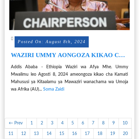
Posted On: August 8th, 2024
WAZIRI UMMY AONGOZA KIKAO CHA
KAMATI YA MAWAZIRI WA AFRIKA
Addis Ababa - Ethiopia Waziri wa Afya Mhe. Ummy
WANAOSHUGHULIKIA AFYA, LISHE
Mwalimu leo Agosti 8, 2024 ameongoza kikao cha Kamati
NA IDADI YA WATU
Mahususi ya Kitaalamu ya Mawaziri wanachama wa Umoja
wa Afrika (AU)...
Soma Zaidi
← Prev
1
2
3
4
5
6
7
8
9
10
11
12
13
14
15
16
17
18
19
20