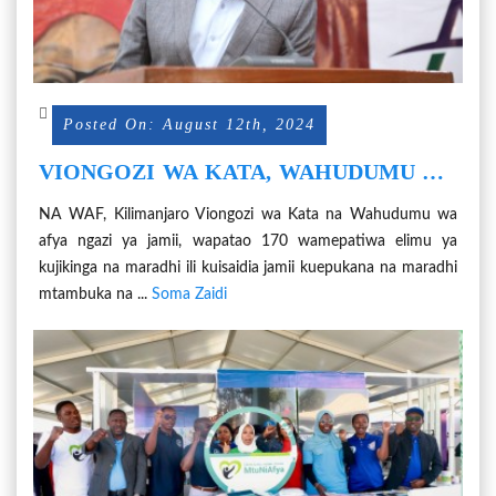
Posted On: August 12th, 2024
VIONGOZI WA KATA, WAHUDUMU WA
AFYA 170 NGAZI JAMII WAPIGWA
NA WAF, Kilimanjaro Viongozi wa Kata na Wahudumu wa
MSASA
afya ngazi ya jamii, wapatao 170 wamepatiwa elimu ya
kujikinga na maradhi ili kuisaidia jamii kuepukana na maradhi
mtambuka na ...
Soma Zaidi