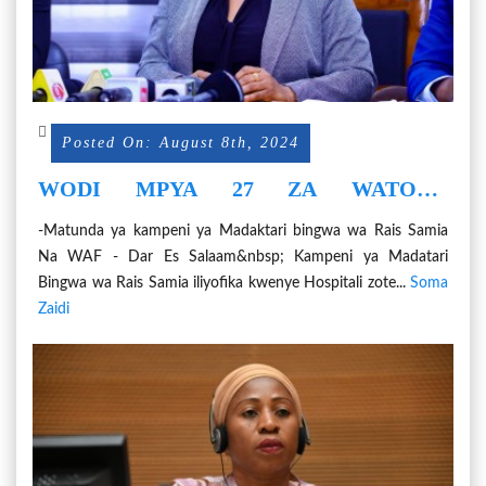
Posted On: August 8th, 2024
WODI MPYA 27 ZA WATOTO
WACHANGA ZAANZA KUTOA
-Matunda ya kampeni ya Madaktari bingwa wa Rais Samia
HUDUMA
Na WAF - Dar Es Salaam&nbsp; Kampeni ya Madatari
Bingwa wa Rais Samia iliyofika kwenye Hospitali zote...
Soma
Zaidi