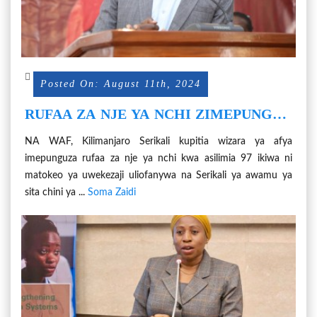
Posted On: August 11th, 2024
RUFAA ZA NJE YA NCHI ZIMEPUNGUA
KWA ASILIMIA 97
NA WAF, Kilimanjaro Serikali kupitia wizara ya afya
imepunguza rufaa za nje ya nchi kwa asilimia 97 ikiwa ni
matokeo ya uwekezaji uliofanywa na Serikali ya awamu ya
sita chini ya ...
Soma Zaidi