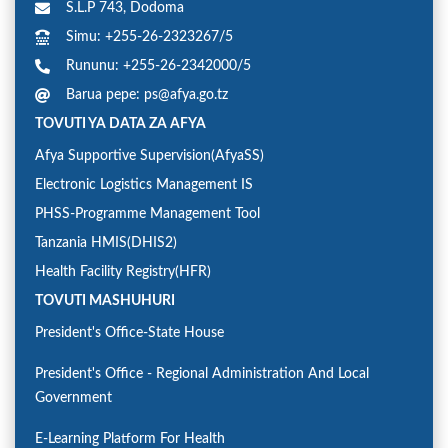
S.L.P 743, Dodoma
Simu: +255-26-2323267/5
Rununu: +255-26-2342000/5
Barua pepe: ps@afya.go.tz
TOVUTI YA DATA ZA AFYA
Afya Supportive Supervision(AfyaSS)
Electronic Logistics Management IS
PHSS-Programme Management Tool
Tanzania HMIS(DHIS2)
Health Facility Registry(HFR)
TOVUTI MASHUHURI
President's Office-State House
President's Office - Regional Administration And Local
Government
E-Learning Platform For Health