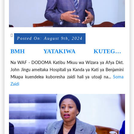
Posted On: August 9th, 2024
BMH YATAKIWA KUTEGUA
KITENDAWILI ILI IWE HOSPITALI YA
Na WAF - DODOMA Katibu Mkuu wa Wizara ya Afya Dkt.
TAIFA
John Jingu ameitaka Hospitali ya Kanda ya Kati ya Benjamini
Mkapa kuendelea kuboresha zaidi hali ya utoaji na...
Soma
Zaidi