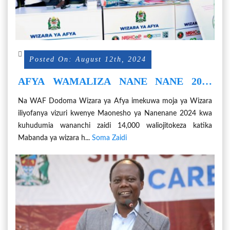
Posted On: August 12th, 2024
AFYA WAMALIZA NANE NANE 2024
KWA KISHINDO, WAHUDUMIA
Na WAF Dodoma Wizara ya Afya imekuwa moja ya Wizara
WANANCHI ZAIDI YA 14,000
iliyofanya vizuri kwenye Maonesho ya Nanenane 2024 kwa
kuhudumia wananchi zaidi 14,000 waliojitokeza katika
Mabanda ya wizara h...
Soma Zaidi