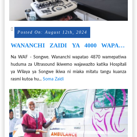
Posted On: August 12th, 2024
WANANCHI ZAIDI YA 4000 WAPATA
HUDUMA YA ULTRA SOUND, X-RAY,
Na WAF - Songwe. Wananchi wapatao 4870 wamepatiwa
HOSPITALI YA WILAYA SONGWE
huduma za Ultrasound ikiwemo wajawazito katika Hospitali
ya Wilaya ya Songwe ikiwa ni miaka mitatu tangu kuanza
rasmi kutoa hu...
Soma Zaidi