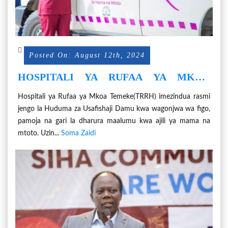
Posted On: August 12th, 2024
HOSPITALI YA RUFAA YA MKOA
TEMEKE YAZINDUA WODI YA
Hospitali ya Rufaa ya Mkoa Temeke(TRRH) imezindua rasmi
KUSAFISHA DAMU NA GARI LA
jengo la Huduma za Usafishaji Damu kwa wagonjwa wa figo,
DHARURA KWA MAMA NA MTOTO
pamoja na gari la dharura maalumu kwa ajili ya mama na
mtoto. Uzin...
Soma Zaidi