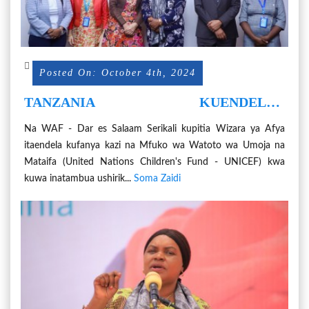
Posted On: October 4th, 2024
TANZANIA KUENDELEA
KUSHIRIKIANA NA UNICEF KATIKA
Na WAF - Dar es Salaam Serikali kupitia Wizara ya Afya
MIRADI YA AFYA
itaendela kufanya kazi na Mfuko wa Watoto wa Umoja na
Mataifa (United Nations Children's Fund - UNICEF) kwa
kuwa inatambua ushirik...
Soma Zaidi