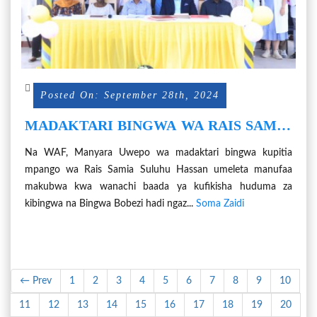
Posted On: September 28th, 2024
MADAKTARI BINGWA WA RAIS SAMIA
NA MANUFAA NGAZI YA MSINGI
Na WAF, Manyara Uwepo wa madaktari bingwa kupitia
mpango wa Rais Samia Suluhu Hassan umeleta manufaa
makubwa kwa wanachi baada ya kufikisha huduma za
kibingwa na Bingwa Bobezi hadi ngaz...
Soma Zaidi
← Prev
1
2
3
4
5
6
7
8
9
10
11
12
13
14
15
16
17
18
19
20