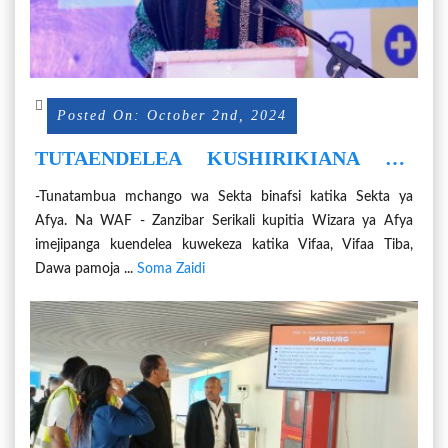
Posted On: October 2nd, 2024
TUTAENDELEA KUSHIRIKIANA NA
SEKTA BINAFSI KUHUDUMIA
-Tunatambua mchango wa Sekta binafsi katika Sekta ya
WANANCHI
Afya. Na WAF - Zanzibar Serikali kupitia Wizara ya Afya
imejipanga kuendelea kuwekeza katika Vifaa, Vifaa Tiba,
Dawa pamoja ...
Soma Zaidi