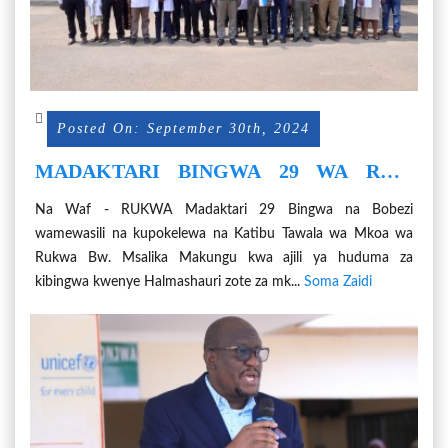
Posted On: September 30th, 2024
MADAKTARI BINGWA 29 WA RAIS
SAMIA WAKARIBISHWA RUKWA
Na Waf - RUKWA Madaktari 29 Bingwa na Bobezi
wamewasili na kupokelewa na Katibu Tawala wa Mkoa wa
Rukwa Bw. Msalika Makungu kwa ajili ya huduma za
kibingwa kwenye Halmashauri zote za mk...
Soma Zaidi