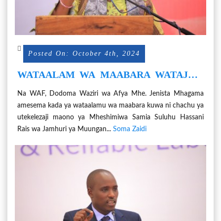
Posted On: October 4th, 2024
WATAALAM WA MAABARA WATAJWA
CHACHU YA HUDUMA BORA ZA AFYA
Na WAF, Dodoma Waziri wa Afya Mhe. Jenista Mhagama
NCHINI
amesema kada ya wataalamu wa maabara kuwa ni chachu ya
utekelezaji maono ya Mheshimiwa Samia Suluhu Hassani
Rais wa Jamhuri ya Muungan...
Soma Zaidi