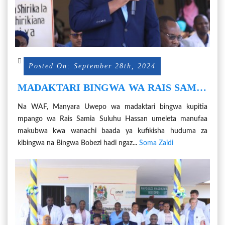
Posted On: September 28th, 2024
MADAKTARI BINGWA WA RAIS SAMIA
NA MANUFAA NGAZI YA MSINGI
Na WAF, Manyara Uwepo wa madaktari bingwa kupitia
mpango wa Rais Samia Suluhu Hassan umeleta manufaa
makubwa kwa wanachi baada ya kufikisha huduma za
kibingwa na Bingwa Bobezi hadi ngaz...
Soma Zaidi