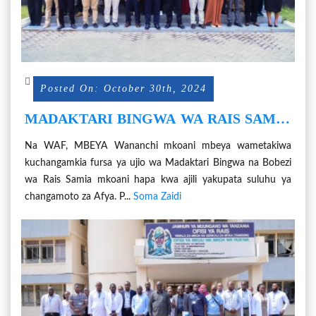
Posted On: October 30th, 2024
MADAKTARI BINGWA WA RAIS SAMIA
WAWE CHACHU KWA AFYA ZA WANA
Na WAF, MBEYA Wananchi mkoani mbeya wametakiwa
MBEYA
kuchangamkia fursa ya ujio wa Madaktari Bingwa na Bobezi
wa Rais Samia mkoani hapa kwa ajili yakupata suluhu ya
changamoto za Afya. P...
Soma Zaidi