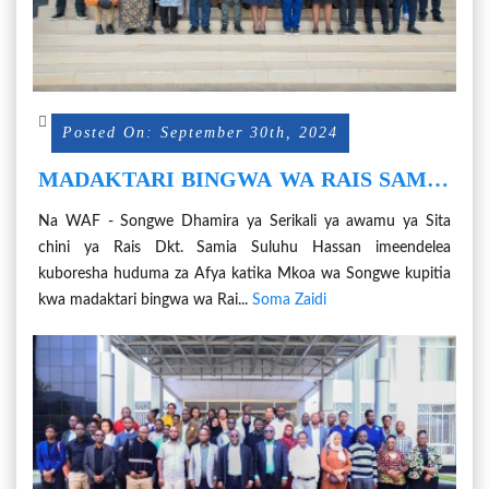
Posted On: September 30th, 2024
MADAKTARI BINGWA WA RAIS SAMIA
WAENDELEA KUBORESHA HUDUMA
Na WAF - Songwe Dhamira ya Serikali ya awamu ya Sita
ZA AFYA SONGWE
chini ya Rais Dkt. Samia Suluhu Hassan imeendelea
kuboresha huduma za Afya katika Mkoa wa Songwe kupitia
kwa madaktari bingwa wa Rai...
Soma Zaidi