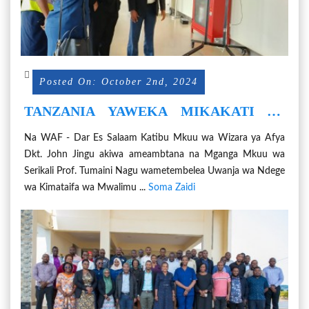
Posted On: October 2nd, 2024
TANZANIA YAWEKA MIKAKATI YA
KUKABILIANA NA MARBURG NA
Na WAF - Dar Es Salaam Katibu Mkuu wa Wizara ya Afya
MPOX
Dkt. John Jingu akiwa ameambtana na Mganga Mkuu wa
Serikali Prof. Tumaini Nagu wametembelea Uwanja wa Ndege
wa Kimataifa wa Mwalimu ...
Soma Zaidi