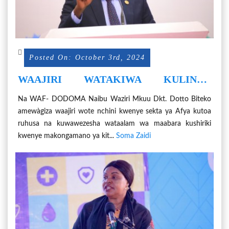
Posted On: October 3rd, 2024
WAAJIRI WATAKIWA KULINDA
MASLAHI YA WATUMISHI WAO
Na WAF- DODOMA Naibu Waziri Mkuu Dkt. Dotto Biteko
amewàgiza waajiri wote nchini kwenye sekta ya Afya kutoa
ruhusa na kuwawezesha wataalam wa maabara kushiriki
kwenye makongamano ya kit...
Soma Zaidi