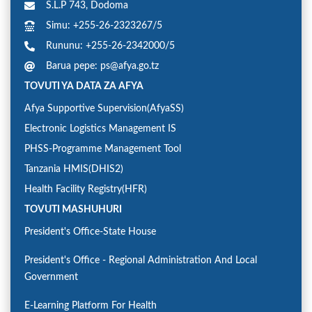
S.L.P 743, Dodoma
Simu: +255-26-2323267/5
Rununu: +255-26-2342000/5
Barua pepe: ps@afya.go.tz
TOVUTI YA DATA ZA AFYA
Afya Supportive Supervision(AfyaSS)
Electronic Logistics Management IS
PHSS-Programme Management Tool
Tanzania HMIS(DHIS2)
Health Facility Registry(HFR)
TOVUTI MASHUHURI
President's Office-State House
President's Office - Regional Administration And Local
Government
E-Learning Platform For Health