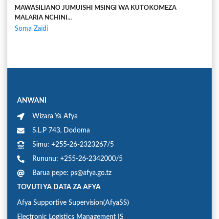
MAWASILIANO JUMUISHI MSINGI WA KUTOKOMEZA
MALARIA NCHINI...
Soma Zaidi
ANWANI
Wizara Ya Afya
S.L.P 743, Dodoma
Simu: +255-26-2323267/5
Rununu: +255-26-2342000/5
Barua pepe: ps@afya.go.tz
TOVUTI YA DATA ZA AFYA
Afya Supportive Supervision(AfyaSS)
Electronic Logistics Management IS