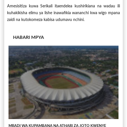
Amesisitiza kuwa Serikali itaendelea kushirikiana na wadau ili
kuhakikisha elimu ya lishe inawafikia wananchi kwa wigo mpana
zaidi na kutokomeza kabisa udumavu nchini.
HABARI MPYA
MRADI WA KUPAMBANA NA ATHARI ZA JOTO KWENYE