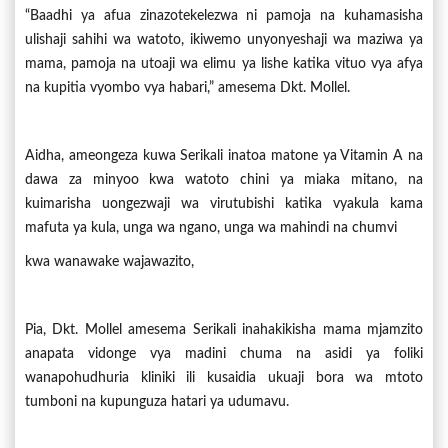
“Baadhi ya afua zinazotekelezwa ni pamoja na kuhamasisha
ulishaji sahihi wa watoto, ikiwemo unyonyeshaji wa maziwa ya
mama, pamoja na utoaji wa elimu ya lishe katika vituo vya afya
na kupitia vyombo vya habari,” amesema Dkt. Mollel.
Aidha, ameongeza kuwa Serikali inatoa matone ya Vitamin A na
dawa za minyoo kwa watoto chini ya miaka mitano, na
kuimarisha uongezwaji wa virutubishi katika vyakula kama
mafuta ya kula, unga wa ngano, unga wa mahindi na chumvi
kwa wanawake wajawazito,
Pia, Dkt. Mollel amesema Serikali inahakikisha mama mjamzito
anapata vidonge vya madini chuma na asidi ya foliki
wanapohudhuria kliniki ili kusaidia ukuaji bora wa mtoto
tumboni na kupunguza hatari ya udumavu.