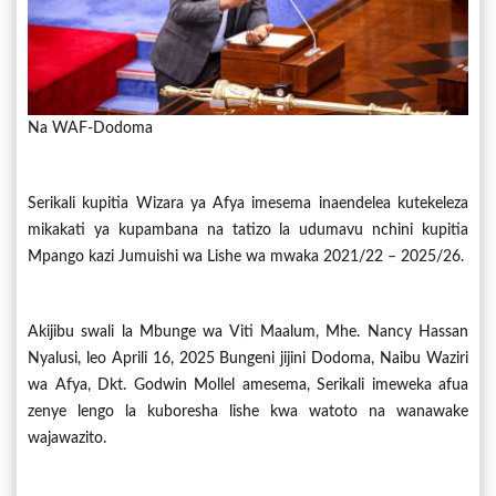
Na WAF-Dodoma
Serikali kupitia Wizara ya Afya imesema inaendelea kutekeleza
mikakati ya kupambana na tatizo la udumavu nchini kupitia
Mpango kazi Jumuishi wa Lishe wa mwaka 2021/22 – 2025/26.
Akijibu swali la Mbunge wa Viti Maalum, Mhe. Nancy Hassan
Nyalusi, leo Aprili 16, 2025 Bungeni jijini Dodoma, Naibu Waziri
wa Afya, Dkt. Godwin Mollel amesema, Serikali imeweka afua
zenye lengo la kuboresha lishe kwa watoto na wanawake
wajawazito.