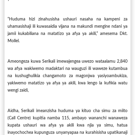
“Huduma hizi zinahusisha ushauri nasaha na kampeni za
uhamasishaji ili kuwasaidia vijana na makundi mengine ndani ya
jamii kukabiliana na matatizo ya afya ya akili,” amesema Dkt.
Mollel.
Ameongeza kuwa Serikali imewajengea uwezo wataalamu 2,840
wa afya wakiwemo madaktari na wauguzi ili waweze kutambua
na kushughulikia changamoto za magonjwa yasiyoambukiza,
yakiwemo matatizo ya afya ya akili, kwa lengo la kufikia watu
wengi zaidi,
Aidha, Serikali imeanzisha huduma ya kituo cha simu za miito
(Call Centre) kupitia namba 115, ambayo wananchi wanaweza
kupata ushauri wa afya ya akili kwa njia ya simu, hatua
inayochochea kupunguza unyanyapaa na kurahisisha upatikanaji