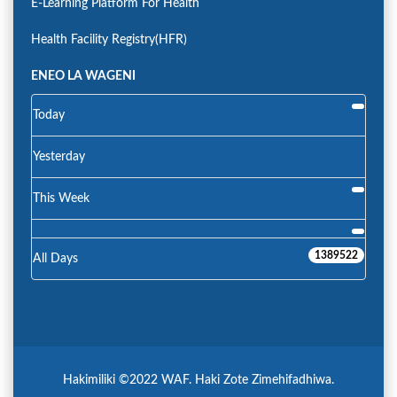
E-Learning Platform For Health
Health Facility Registry(HFR)
ENEO LA WAGENI
Today
Yesterday
This Week
1389522
All Days
Hakimiliki ©2022 WAF. Haki Zote Zimehifadhiwa.