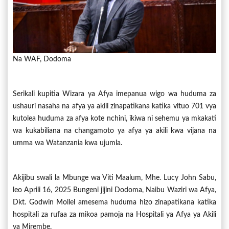
Na WAF, Dodoma
Serikali kupitia Wizara ya Afya imepanua wigo wa huduma za
ushauri nasaha na afya ya akili zinapatikana katika vituo 701 vya
kutolea huduma za afya kote nchini, ikiwa ni sehemu ya mkakati
wa kukabiliana na changamoto ya afya ya akili kwa vijana na
umma wa Watanzania kwa ujumla.
Akijibu swali la Mbunge wa Viti Maalum, Mhe. Lucy John Sabu,
leo Aprili 16, 2025 Bungeni jijini Dodoma, Naibu Waziri wa Afya,
Dkt. Godwin Mollel amesema huduma hizo zinapatikana katika
hospitali za rufaa za mikoa pamoja na Hospitali ya Afya ya Akili
ya Mirembe.