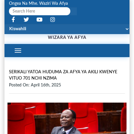
Ongea Na Mhe. Waziri Wa Afya
WIZARA YA AFYA
Toggle
Navigation
SERIKALI YATOA HUDUMA ZA AFYA YA AKILI KWENYE
VITUO 701 NCHI NZIMA
Posted On: April 16th, 2025