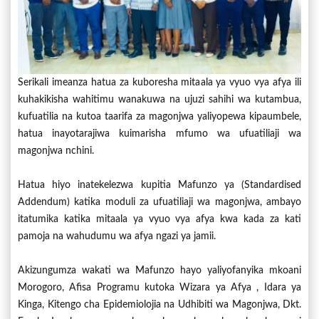
Serikali imeanza hatua za kuboresha mitaala ya vyuo vya afya ili
kuhakikisha wahitimu wanakuwa na ujuzi sahihi wa kutambua,
kufuatilia na kutoa taarifa za magonjwa yaliyopewa kipaumbele,
hatua inayotarajiwa kuimarisha mfumo wa ufuatiliaji wa
magonjwa nchini.
Hatua hiyo inatekelezwa kupitia Mafunzo ya (Standardised
Addendum) katika moduli za ufuatiliaji wa magonjwa, ambayo
itatumika katika mitaala ya vyuo vya afya kwa kada za kati
pamoja na wahudumu wa afya ngazi ya jamii.
Akizungumza wakati wa Mafunzo hayo yaliyofanyika mkoani
Morogoro, Afisa Programu kutoka Wizara ya Afya , Idara ya
Kinga, Kitengo cha Epidemiolojia na Udhibiti wa Magonjwa, Dkt.