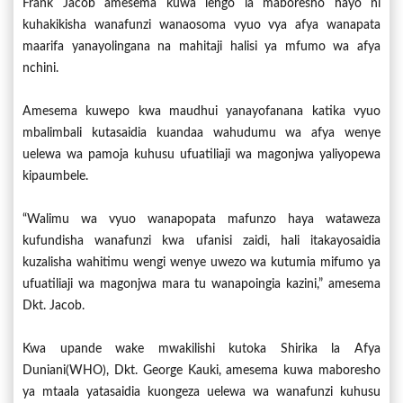
Frank Jacob amesema kuwa lengo la maboresho hayo ni
kuhakikisha wanafunzi wanaosoma vyuo vya afya wanapata
maarifa yanayolingana na mahitaji halisi ya mfumo wa afya
nchini.
Amesema kuwepo kwa maudhui yanayofanana katika vyuo
mbalimbali kutasaidia kuandaa wahudumu wa afya wenye
uelewa wa pamoja kuhusu ufuatiliaji wa magonjwa yaliyopewa
kipaumbele.
“Walimu wa vyuo wanapopata mafunzo haya wataweza
kufundisha wanafunzi kwa ufanisi zaidi, hali itakayosaidia
kuzalisha wahitimu wengi wenye uwezo wa kutumia mifumo ya
ufuatiliaji wa magonjwa mara tu wanapoingia kazini,” amesema
Dkt. Jacob.
Kwa upande wake mwakilishi kutoka Shirika la Afya
Duniani(WHO), Dkt. George Kauki, amesema kuwa maboresho
ya mtaala yatasaidia kuongeza uelewa wa wanafunzi kuhusu