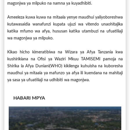
magonjwa ya mlipuko na namna ya kuyadhibiti.
Ameeleza kuwa kuwa na mitaala yenye maudhui yaliyoboreshwa
kutawasaidia wanafunzi kupata ujuzi wa vitendo unaohitajika
katika mfumo wa afya, hususan katika utambuzi na ufuatiliaji
wa magonjwa ya mlipuko.
Kikao hicho kimeratibiwa na Wizara ya Afya Tanzania kwa
kushirikiana na Ofisi ya Waziri Mkuu TAMISEMI pamoja na
Shirika la Afya Duniani(WHO) kikilenga kuhuisha na kuboresha
maudhui ya mitaala ya mafunzo ya afya ili kuendana na mahitaji
ya sasa ya ufuatiliaji na udhibiti wa magonjwa.
HABARI MPYA