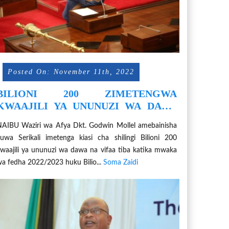
Posted On: November 11th, 2022
BILIONI 200 ZIMETENGWA
KWAAJILI YA UNUNUZI WA DAWA
NA VIFAA TIBA- DKT.MOLLEL
AIBU Waziri wa Afya Dkt. Godwin Mollel amebainisha
uwa Serikali imetenga kiasi cha shilingi Bilioni 200
waajili ya ununuzi wa dawa na vifaa tiba katika mwaka
a fedha 2022/2023 huku Bilio...
Soma Zaidi