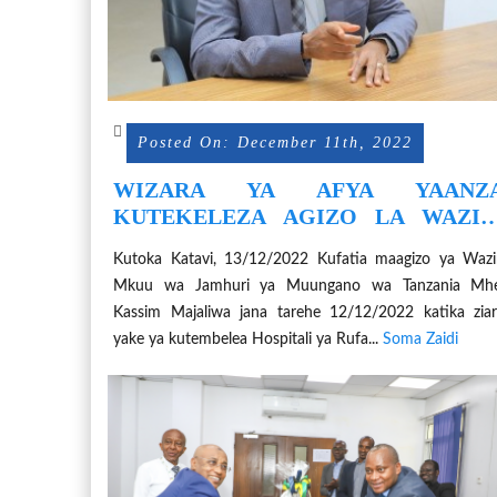
Posted On: December 11th, 2022
WIZARA YA AFYA YAANZ
KUTEKELEZA AGIZO LA WAZIR
MKUU LA HOSPITAL YA RUFAA Y
Kutoka Katavi, 13/12/2022 Kufatia maagizo ya Wazi
MKOA WA KATAVI KUANZA KUTO
Mkuu wa Jamhuri ya Muungano wa Tanzania Mhe
HUDUMA ZA TIBA 1 JANUARI 2023
Kassim Majaliwa jana tarehe 12/12/2022 katika zia
yake ya kutembelea Hospitali ya Rufa...
Soma Zaidi