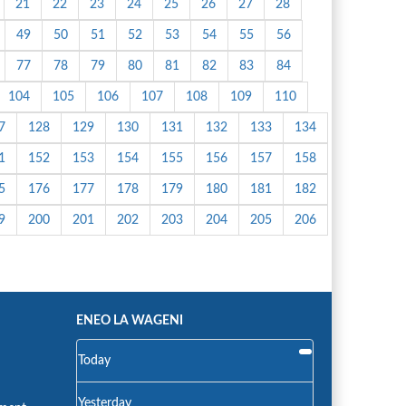
21
22
23
24
25
26
27
28
49
50
51
52
53
54
55
56
77
78
79
80
81
82
83
84
104
105
106
107
108
109
110
7
128
129
130
131
132
133
134
1
152
153
154
155
156
157
158
5
176
177
178
179
180
181
182
9
200
201
202
203
204
205
206
ENEO LA WAGENI
Today
Yesterday