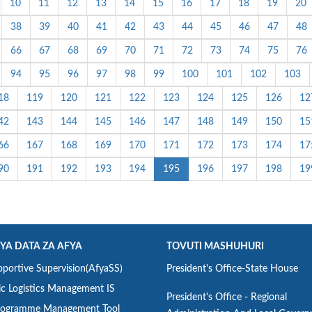
10
11
12
13
14
15
16
17
18
19
20
38
39
40
41
42
43
44
45
46
47
48
66
67
68
69
70
71
72
73
74
75
76
94
95
96
97
98
99
100
101
102
103
18
119
120
121
122
123
124
125
126
12
42
143
144
145
146
147
148
149
150
15
66
167
168
169
170
171
172
173
174
17
90
191
192
193
194
195
196
197
198
19
 YA DATA ZA AFYA
TOVUTI MASHUHURI
portive Supervision(AfyaSS)
President's Office-State House
ic Logistics Management IS
President's Office - Regional
ogramme Management Tool