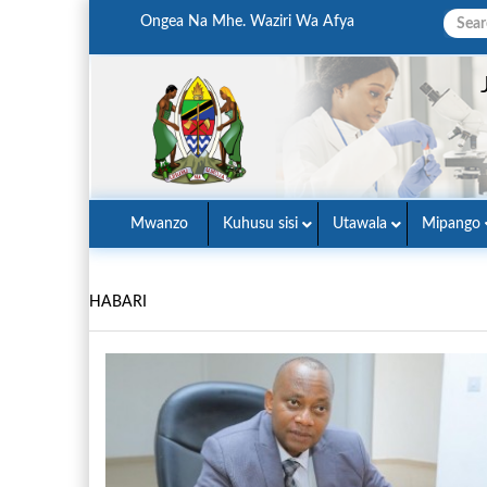
Ongea Na Mhe. Waziri Wa Afya
Mwanzo
Kuhusu sisi
Utawala
Mipango
HABARI