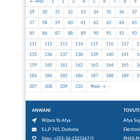
← Prev
1
2
3
4
5
6
7
8
9
29
30
31
32
33
34
35
36
37
57
58
59
60
61
62
63
64
65
85
86
87
88
89
90
91
92
93
111
112
113
114
115
116
117
1
135
136
137
138
139
140
141
1
159
160
161
162
163
164
165
1
183
184
185
186
187
188
189
1
207
208
209
210
Next →
ANWANI
TOVUTI
Wizara Ya Afya
Afya Sup
S.L.P 743, Dodoma
Electron
Simu: +255-26-2323267/5
PHSS-Pr