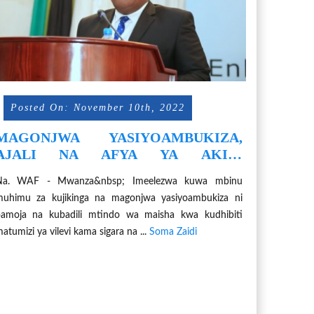
Posted On: November 10th, 2022
MAGONJWA YASIYOAMBUKIZA,
AJALI NA AFYA YA AKILI
YANAZUILIKA
Na. WAF - Mwanza&nbsp; Imeelezwa kuwa mbinu
uhimu za kujikinga na magonjwa yasiyoambukiza ni
amoja na kubadili mtindo wa maisha kwa kudhibiti
atumizi ya vilevi kama sigara na ...
Soma Zaidi