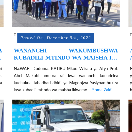
Posted On: December 9th, 2022
A
WANANCHI WAKUMBUSHWA
I
KUBADILI MTINDO WA MAISHA ILI
A
KUKABILIANA NA MAGONJWA
ri
Na.WAF- Dodoma. KATIBU Mkuu Wizara ya Afya Prof.
N
A
YASIYOAMBUKIZA- PROF. MAKUBI
.
Abel Makubi ametoa rai kwa wananchi kuendelea
y
ra
kuchukua tahadhari dhidi ya Magonjwa Yasiyoambukiza
y
kwa kubadili mtindo wa maisha ikiwemo ...
Soma Zaidi
h