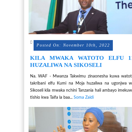
Posted On: November 10th, 2022
KILA MWAKA WATOTO ELFU 1
HUZALIWA NA SIKOSELI
Na. WAF - Mwanza Takwimu zinaonesha kuwa watot
takribani elfu Kumi na Moja huzaliwa na ugonjwa 
Sikoseli kila mwaka nchini Tanzania hali ambayo imeku
tishio kwa Taifa la baa...
Soma Zaidi