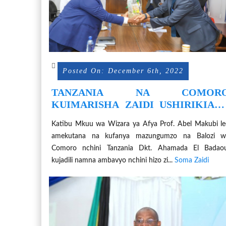
Posted On: December 6th, 2022
TANZANIA NA COMOR
KUIMARISHA ZAIDI USHIRIKIAN
KWENYE SEKTA YA AFYA
Katibu Mkuu wa Wizara ya Afya Prof. Abel Makubi l
amekutana na kufanya mazungumzo na Balozi w
Comoro nchini Tanzania Dkt. Ahamada El Badaou
kujadili namna ambavyo nchini hizo zi...
Soma Zaidi