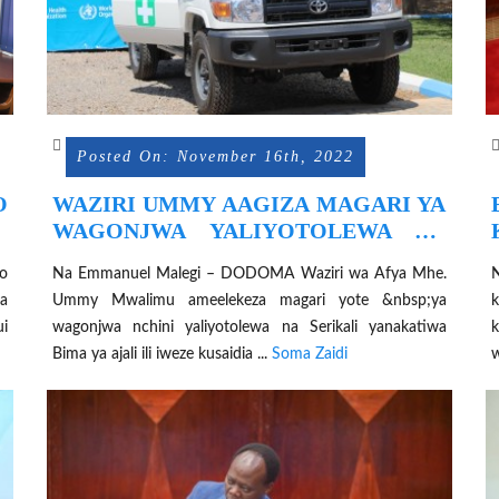
Posted On: November 16th, 2022
O
WAZIRI UMMY AAGIZA MAGARI YA
O
WAGONJWA YALIYOTOLEWA NA
SERIKALI YAKATIWE BIMA YA
eo
Na Emmanuel Malegi – DODOMA Waziri wa Afya Mhe.
N
AJALI
a
Ummy Mwalimu ameelekeza magari yote &nbsp;ya
k
i
wagonjwa nchini yaliyotolewa na Serikali yanakatiwa
k
Bima ya ajali ili iweze kusaidia ...
Soma Zaidi
w