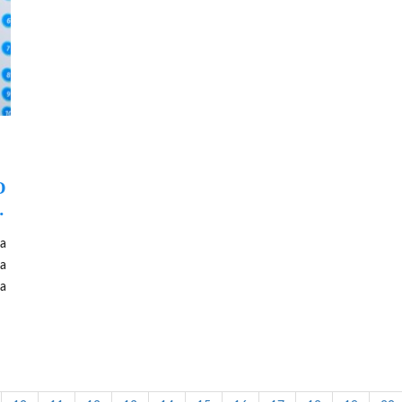
O
I
za
ia
wa