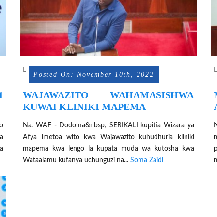
Posted On: November 10th, 2022
1
WAJAWAZITO WAHAMASISHWA
KUWAI KLINIKI MAPEMA
o
Na. WAF - Dodoma&nbsp; SERIKALI kupitia Wizara ya
wa
Afya imetoa wito kwa Wajawazito kuhudhuria kliniki
m
wa
mapema kwa lengo la kupata muda wa kutosha kwa
p
Wataalamu kufanya uchunguzi na...
Soma Zaidi
m