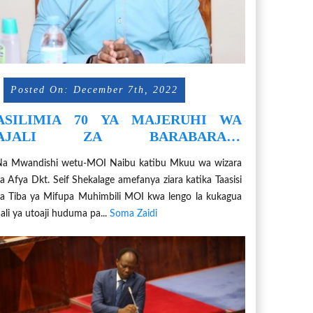
Posted On: December 7th, 2022
ASILIMIA 70 YA MAJERUHI WA
AJALI ZA BARABARANI
WANAOPOKELEWA MOI
a Mwandishi wetu-MOI Naibu katibu Mkuu wa wizara
WANATOKANA NA AJALI ZA
a Afya Dkt. Seif Shekalage amefanya ziara katika Taasisi
BODABODA
a Tiba ya Mifupa Muhimbili MOI kwa lengo la kukagua
ali ya utoaji huduma pa...
Soma Zaidi