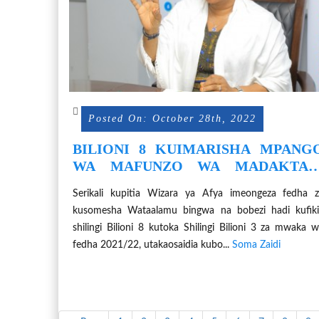
Posted On: October 28th, 2022
BILIONI 8 KUIMARISHA MPANG
WA MAFUNZO WA MADAKTAR
BINGWA NA BOBEZI NCHINI.
Serikali kupitia Wizara ya Afya imeongeza fedha 
kusomesha Wataalamu bingwa na bobezi hadi kufik
shilingi Bilioni 8 kutoka Shilingi Bilioni 3 za mwaka 
fedha 2021/22, utakaosaidia kubo...
Soma Zaidi