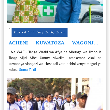
Posted On: July 28th, 2024
ACHENI KUWATOZA WAGONJWA
POSHO ZA DEREVA KWENYE
' Na WAF - Tanga Waziri wa Afya na Mbunge wa Jimbo la
'AMBULANCE
Tanga Mjini Mhe. Ummy Mwalimu amekemea vikali na
kuwaonya viongozi wa Hospitali zote nchini zenye magari ya
kube...
Soma Zaidi