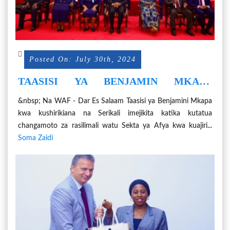
Posted On: July 30th, 2024
TAASISI YA BENJAMIN MKAPA
IMEJIKITA KATIKA KUTATUA
&nbsp; Na WAF - Dar Es Salaam Taasisi ya Benjamini Mkapa
CHANGAMOTO ZA RASILIMALI WATU
kwa kushirikiana na Serikali imejikita katika kutatua
changamoto za rasilimali watu Sekta ya Afya kwa kuajiri...
Soma Zaidi