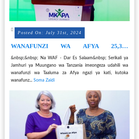
Posted On: July 31st, 2024
WANAFUNZI WA AFYA 25,390
WADAHILIWA KUPUNGUZA UHABA
&nbsp;&nbsp; Na WAF - Dar Es Salaam&nbsp; Serikali ya
WA WATUMISHI
Jamhuri ya Muungano wa Tanzania imeongeza udahili wa
wanafunzi wa Taaluma za Afya ngazi ya kati, kutoka
wanafunz...
Soma Zaidi