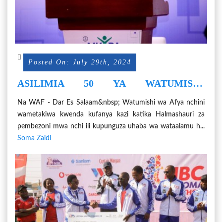
Posted On: July 29th, 2024
ASILIMIA 50 YA WATUMISHI
WANAHITAJIKA MIKOA YA
Na WAF - Dar Es Salaam&nbsp; Watumishi wa Afya nchini
PEMBEZONI
wametakiwa kwenda kufanya kazi katika Halmashauri za
pembezoni mwa nchi ili kupunguza uhaba wa wataalamu h...
Soma Zaidi