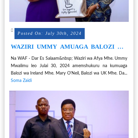
Posted On: July 30th, 2024
WAZIRI UMMY AMUAGA BALOZI WA
IRELAND, UK, CANADA
Na WAF - Dar Es Salaam&nbsp; Waziri wa Afya Mhe. Ummy
Mwalimu leo Julai 30, 2024 amemshukuru na kumuaga
Balozi wa Ireland Mhe. Mary O'Neil, Balozi wa UK Mhe. Da...
Soma Zaidi