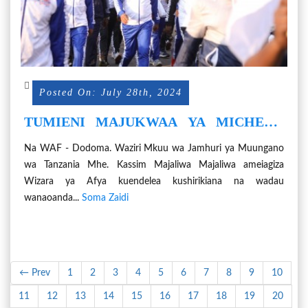
Posted On: July 28th, 2024
TUMIENI MAJUKWAA YA MICHEZO
KUIMARISHA AFYA
Na WAF - Dodoma. Waziri Mkuu wa Jamhuri ya Muungano
wa Tanzania Mhe. Kassim Majaliwa Majaliwa ameiagiza
Wizara ya Afya kuendelea kushirikiana na wadau
wanaoanda...
Soma Zaidi
← Prev
1
2
3
4
5
6
7
8
9
10
11
12
13
14
15
16
17
18
19
20