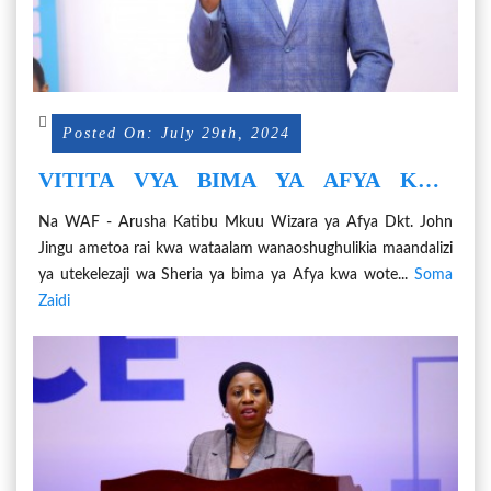
Posted On: July 29th, 2024
VITITA VYA BIMA YA AFYA KWA
WOTE (UHI) VIZINGATIE MAHITAJI
Na WAF - Arusha Katibu Mkuu Wizara ya Afya Dkt. John
YA JAMII KWA NGAZI ZOTE
Jingu ametoa rai kwa wataalam wanaoshughulikia maandalizi
ya utekelezaji wa Sheria ya bima ya Afya kwa wote...
Soma
Zaidi