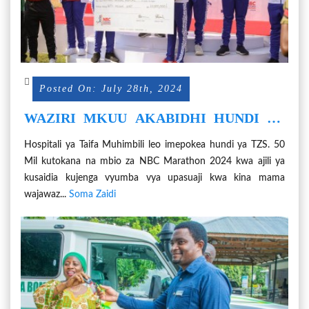
Posted On: July 28th, 2024
WAZIRI MKUU AKABIDHI HUNDI YA
TZS. 50MIL KWA MUHIMBILI
Hospitali ya Taifa Muhimbili leo imepokea hundi ya TZS. 50
ZILIZOTOKANA NA NBC MARATHON
Mil kutokana na mbio za NBC Marathon 2024 kwa ajili ya
kusaidia kujenga vyumba vya upasuaji kwa kina mama
wajawaz...
Soma Zaidi