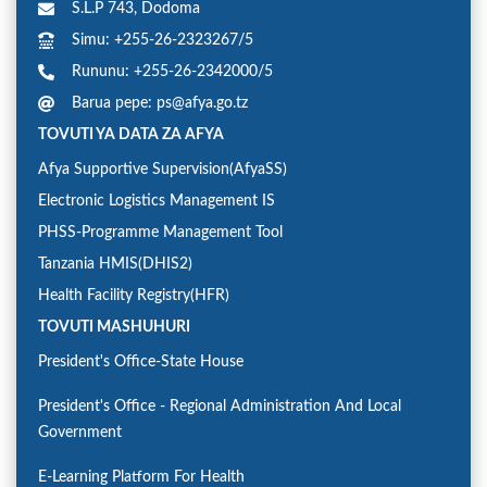
S.L.P 743, Dodoma
Simu: +255-26-2323267/5
Rununu: +255-26-2342000/5
Barua pepe: ps@afya.go.tz
TOVUTI YA DATA ZA AFYA
Afya Supportive Supervision(AfyaSS)
Electronic Logistics Management IS
PHSS-Programme Management Tool
Tanzania HMIS(DHIS2)
Health Facility Registry(HFR)
TOVUTI MASHUHURI
President's Office-State House
President's Office - Regional Administration And Local
Government
E-Learning Platform For Health