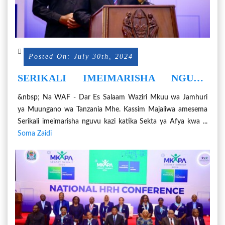
Posted On: July 30th, 2024
SERIKALI IMEIMARISHA NGUVU
KAZI SEKTA YA AFYA
&nbsp; Na WAF - Dar Es Salaam Waziri Mkuu wa Jamhuri
ya Muungano wa Tanzania Mhe. Kassim Majaliwa amesema
Serikali imeimarisha nguvu kazi katika Sekta ya Afya kwa ...
Soma Zaidi