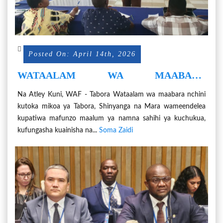
Posted On: April 14th, 2026
WATAALAM WA MAABARA
WAENDELEA KUJENGEWA UWEZO WA
Na Atley Kuni, WAF - Tabora Wataalam wa maabara nchini
KUKABILI MAGONJWA YA MLIPUKO
kutoka mikoa ya Tabora, Shinyanga na Mara wameendelea
kupatiwa mafunzo maalum ya namna sahihi ya kuchukua,
kufungasha kuainisha na...
Soma Zaidi