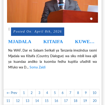
Posted On: April 8th, 2026
MJADALA KITAIFA KUWEKA
VIPAUMBELE UFADHILI WA MFUKO
Na WAF, Dar es Salaam Serikali ya Tanzania imezindua rasmi
WA DUNIA KUKABILI UKIMWI, KIFUA
Mjadala wa Kitaifa (Country Dialogue) wa siku mbili kwa ajili
KIKUU NA MALARIA MZUNGUKO WA
ya kuandaa andiko la kuomba fedha kupitia ufadhili wa
NANE (GC8) WAZINDULIWA
Mfuko wa D...
Soma Zaidi
← Prev
1
2
3
4
5
6
7
8
9
10
11
12
13
14
15
16
17
18
19
20