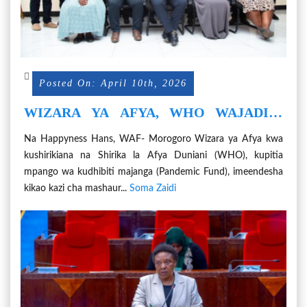
Posted On: April 10th, 2026
WIZARA YA AFYA, WHO WAJADILI
UDHIBITI WA UCHAFUZI WA
Na Happyness Hans, WAF- Morogoro Wizara ya Afya kwa
MAZINGIRA KULINDA AFYA YA JAMII
kushirikiana na Shirika la Afya Duniani (WHO), kupitia
mpango wa kudhibiti majanga (Pandemic Fund), imeendesha
kikao kazi cha mashaur...
Soma Zaidi