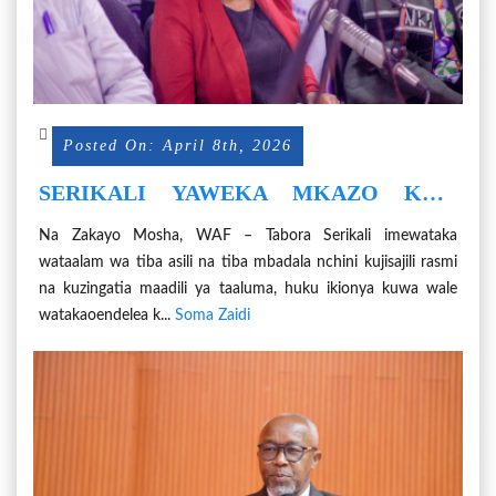
Posted On: April 8th, 2026
SERIKALI YAWEKA MKAZO KWA
WATAALAM WA TIBA ASILI
Na Zakayo Mosha, WAF – Tabora Serikali imewataka
KUJISAJILI
wataalam wa tiba asili na tiba mbadala nchini kujisajili rasmi
na kuzingatia maadili ya taaluma, huku ikionya kuwa wale
watakaoendelea k...
Soma Zaidi