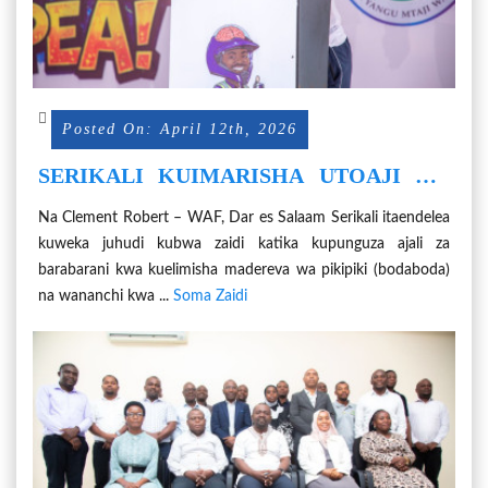
Posted On: April 12th, 2026
SERIKALI KUIMARISHA UTOAJI WA
ELIMU YA USALAMA KWA MADEREVA
Na Clement Robert – WAF, Dar es Salaam Serikali itaendelea
PIKIPIKI (BODABODA)
kuweka juhudi kubwa zaidi katika kupunguza ajali za
barabarani kwa kuelimisha madereva wa pikipiki (bodaboda)
na wananchi kwa ...
Soma Zaidi