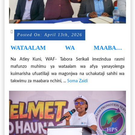
Posted On: April 13th, 2026
WATAALAM WA MAABARA
WASISITIZWA KUCHAKATA TAKWIMU
Na Atley Kuni, WAF- Tabora Serikali imezindua rasmi
SAHIHI ILI KULINDA TAIFA DHIDI YA
mafunzo muhimu ya wataalam wa afya yanayolenga
MARADHI
kuimarisha ufuatiliaji wa magonjwa na uchakataji sahihi wa
takwimu za maabara nchini, ...
Soma Zaidi