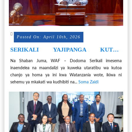
Posted On: April 10th, 2026
SERIKALI YAJIPANGA KUTOA
CHANJO YA HOMA YA INI KWA
Na Shaban Juma, WAF – Dodoma Serikali imesema
WATANZANIA WOTE
inaendelea na maandalizi ya kuweka utaratibu wa kutoa
chanjo ya homa ya ini kwa Watanzania wote, ikiwa ni
sehemu ya mkakati wa kudhibiti na...
Soma Zaidi