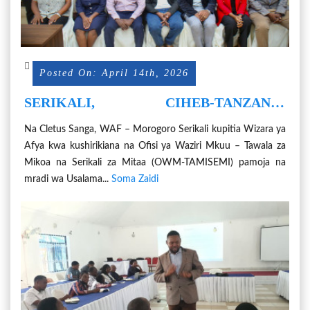
Posted On: April 14th, 2026
SERIKALI, CIHEB-TANZANIA
WAIMARISHA UTEKELEZAJI WA
Na Cletus Sanga, WAF – Morogoro Serikali kupitia Wizara ya
MWONGOZO WA KUKINGA NA
Afya kwa kushirikiana na Ofisi ya Waziri Mkuu – Tawala za
KUDHIBITI MAAMBUKIZI KATIKA
Mikoa na Serikali za Mitaa (OWM-TAMISEMI) pamoja na
VITUO VYA AFYA NCHINI
mradi wa Usalama...
Soma Zaidi