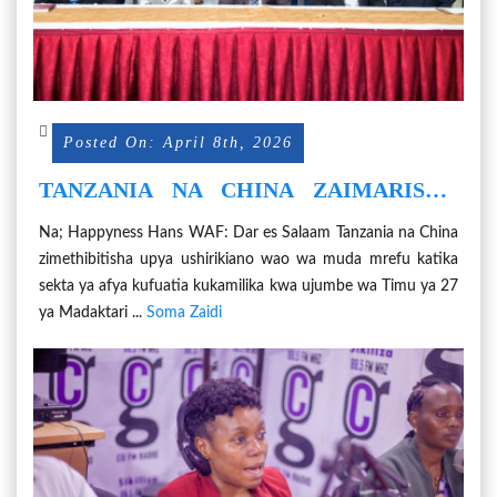
Posted On: April 8th, 2026
TANZANIA NA CHINA ZAIMARISHA
USHIRIKIANO SEKTA YA AFYA
Na; Happyness Hans WAF: Dar es Salaam Tanzania na China
zimethibitisha upya ushirikiano wao wa muda mrefu katika
sekta ya afya kufuatia kukamilika kwa ujumbe wa Timu ya 27
ya Madaktari ...
Soma Zaidi