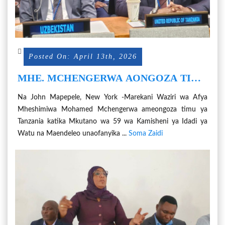
Posted On: April 13th, 2026
MHE. MCHENGERWA AONGOZA TIMU
YA TANZANIA MKUTANO WA 59 WA
Na John Mapepele, New York -Marekani Waziri wa Afya
KAMISHENI YA IDADI YA WATU NA
Mheshimiwa Mohamed Mchengerwa ameongoza timu ya
MAENDELEO NCHINI MAREKANI
Tanzania katika Mkutano wa 59 wa Kamisheni ya Idadi ya
Watu na Maendeleo unaofanyika ...
Soma Zaidi