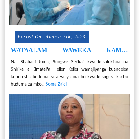
Posted On: August 5th, 2023
WATAALAM WAWEKA KAMBI
SONGWE KUTOA HUDUMA AFYA YA
Na. Shabani Juma, Songwe Serikali kwa kushirikiana na
MACHO BILA MALIPO
Shirika la Kimataifa Hellen Keller wamejipanga kuendelea
kuboresha huduma za afya ya macho kwa kusogeza karibu
huduma za mko...
Soma Zaidi