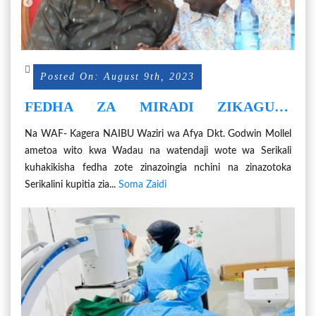
Posted On: August 9th, 2023
FEDHA ZA MIRADI ZIKAGUSE
CHANGAMOTO ZA WANANCHI
Na WAF- Kagera NAIBU Waziri wa Afya Dkt. Godwin Mollel
VIJIJINI
ametoa wito kwa Wadau na watendaji wote wa Serikali
kuhakikisha fedha zote zinazoingia nchini na zinazotoka
Serikalini kupitia zia...
Soma Zaidi