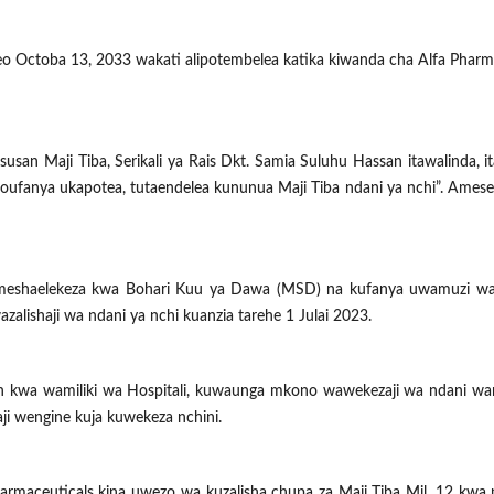
Octoba 13, 2033 wakati alipotembelea katika kiwanda cha Alfa Pharm
usan Maji Tiba, Serikali ya Rais Dkt. Samia Suluhu Hassan itawalinda, i
oufanya ukapotea, tutaendelea kununua Maji Tiba ndani ya nchi”. Ames
i imeshaelekeza kwa Bohari Kuu ya Dawa (MSD) na kufanya uwamuzi w
alishaji wa ndani ya nchi kuanzia tarehe 1 Julai 2023.
 kwa wamiliki wa Hospitali, kuwaunga mkono wawekezaji wa ndani wan
ji wengine kuja kuwekeza nchini.
maceuticals kina uwezo wa kuzalisha chupa za Maji Tiba Mil. 12 kwa