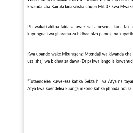
kiwanda cha Kairuki kinazalisha chupa Mil. 37 kwa Mwak
Pia, wakati akitoa faida za uwekezaji amesema, kuna faida
kupungua kwa gharama za bidhaa hizo pamoja na kupatik
Kwa upande wake Mkurugenzi Mtendaji wa kiwanda cha Alf
uzalishaji wa bidhaa za dawa (Drip) kwa lengo la kuwah
“Tutaendelea kuwekeza katika Sekta hii ya Afya na tayar
Afya kwa kuendelea kuunga mkono katika jitihada hizi