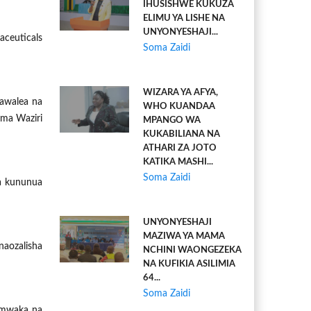
IHUSISHWE KUKUZA
ELIMU YA LISHE NA
UNYONYESHAJI...
aceuticals
Soma Zaidi
WIZARA YA AFYA,
tawalea na
WHO KUANDAA
ema Waziri
MPANGO WA
KUKABILIANA NA
ATHARI ZA JOTO
KATIKA MASHI...
Soma Zaidi
a kununua
UNYONYESHAJI
MAZIWA YA MAMA
aozalisha
NCHINI WAONGEZEKA
NA KUFIKIA ASILIMIA
64...
Soma Zaidi
 mwaka na