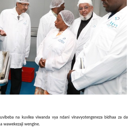
, kuvibeba na kuvilea viwanda vya ndani vinavyotengeneza bidhaa za d
ia wawekezaji wengine.