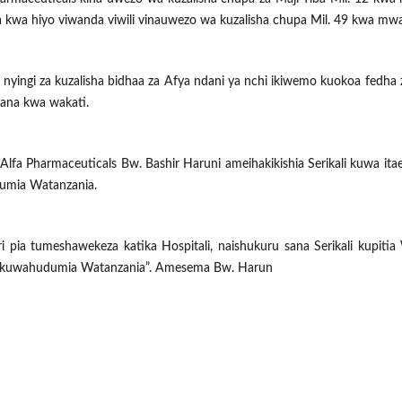
a kwa hiyo viwanda viwili vinauwezo wa kuzalisha chupa Mil. 49 kwa mw
 nyingi za kuzalisha bidhaa za Afya ndani ya nchi ikiwemo kuokoa fedha za
ana kwa wakati.
a Pharmaceuticals Bw. Bashir Haruni ameihakikishia Serikali kuwa ita
udumia Watanzania.
i pia tumeshawekeza katika Hospitali, naishukuru sana Serikali kupitia
 za kuwahudumia Watanzania”. Amesema Bw. Harun