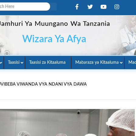
Jamhuri Ya Muungano Wa Tanzania
Wizara Ya Afya
Taasisi
Taasisi za Kitaaluma
Mabaraza ya Kitaaluma
Mac
 KUVIBEBA VIWANDA VYA NDANI VYA DAWA