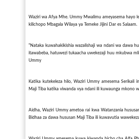
Waziri wa Afya Mhe. Ummy Mwalimu ameyasema hayo leo 
kilichopo Mbagala Wilaya ya Temeke Jijini Dar es Salaam.
“Nataka kuwahakikishia wazalishaji wa ndani wa dawa hus
itawabeba, hatuwezi tukaacha uwekezaji huu mkubwa mli
Ummy
Katika kutekeleza hilo, Waziri Ummy amesema Serikal
Maji Tiba katika viwanda vya ndani ili kuwaunga mkono waz
Aidha, Waziri Ummy ametoa rai kwa Watanzania hususan
Bidhaa za dawa hususan Maji Tiba ili kuwavutia wawekeza
Waziri Ummy amesema kuwa kiwanda hicho cha Alfa Phar