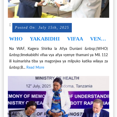
Posted On: July 15th, 2025
WHO YAKABIDHI VIFAA VENYE
THAMANI YA MIL. 112 KUDHIBITI
Na WAF, Kagera Shirika la Afya Duniani &nbsp;(WHO)
MAGONJWA YA MILIPUKO KAGERA
&nbsp;limekabidhi vifaa vya afya vyenye thamani ya Mil. 112
ili kuimarisha tiba ya magonjwa ya mlipuko katika wilaya za
&nbsp;B...
Read More