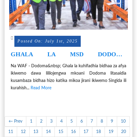
Posted On: July 1st, 2025
GHALA LA MSD DODOMA
KUSAMBAZA DAWA MIKOA JIRANI
Na WAF - Dodoma&nbsp; Ghala la kuhifadhia bidhaa za afya
ikiwemo dawa lililojengwa mkoani Dodoma litasaidia
kusambaza bidhaa hizo katika mikoa jirani ikiwemo Singida ili
kurahish...
Read More
← Prev
1
2
3
4
5
6
7
8
9
10
11
12
13
14
15
16
17
18
19
20