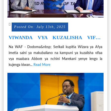
Posted On: July 13th, 2025
VIWANDA VYA KUZALISHA VIFAA
TIBA KUONGEZEKA NCHINI
Na WAF - Dodoma&nbsp; Serikali kupitia Wizara ya Afya
imetia saini ya makubaliano na kampuni ya kuzalisha vifaa
vya maabara Abbott ya nchini Marekani yenye lengo la
kujenga kiwan...
Read More