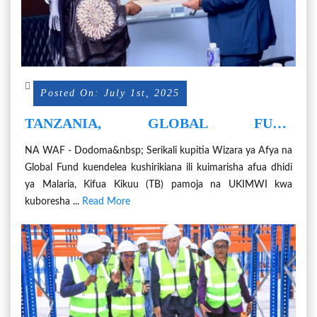
Posted On: July 1st, 2025
TANZANIA, GLOBAL FUND
KUENDELEZA USHIRIKIANO
NA WAF - Dodoma&nbsp; Serikali kupitia Wizara ya Afya na
KUIMARISHA AFUA ZA MALARIA, TB
Global Fund kuendelea kushirikiana ili kuimarisha afua dhidi
NA UKIMWI
ya Malaria, Kifua Kikuu (TB) pamoja na UKIMWI kwa
kuboresha ...
Read More