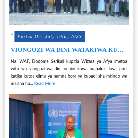
Posted On: July 10th, 2025
VIONGOZI WA DINI WATAKIWA KUWA
MABALOZI KWA JAMII KUJIKINGA
Na. WAF, Dodoma Serikali kupitia Wizara ya Afya imetoa
NA MAGONJWA YASIYOAMBUKIZA.
wito wa viongozi wa dini nchini kuwa mabalozi kwa jamii
katika kutoa elimu ya namna bora ya kubadilisha mtindo wa
maisha hu...
Read More