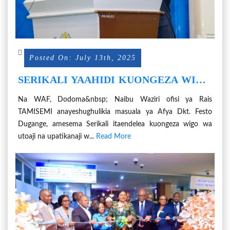
Posted On: July 13th, 2025
SERIKALI YAAHIDI KUONGEZA WIGO
WA UTOAJI HUDUMA ZA AFYA
Na WAF, Dodoma&nbsp; Naibu Waziri ofisi ya Rais
TAMISEMI anayeshughulikia masuala ya Afya Dkt. Festo
Dugange, amesema Serikali itaendelea kuongeza wigo wa
utoaji na upatikanaji w...
Read More