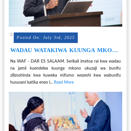
Posted On: July 3rd, 2025
WADAU WATAKIWA KUUNGA MKONO
BUNIFU ZINAZOSHINDA
Na WAF - DAR ES SALAAM. Serikali imetoa rai kwa wadau
na jamii kuendelea kuunga mkono ukuzaji wa bunifu
zilizoshinda kwa kuweka mifumo wezeshi kwa wabunifu
hususani katika eneo l...
Read More