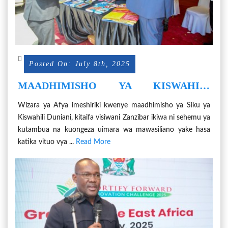
Posted On: July 8th, 2025
MAADHIMISHO YA KISWAHILI
YAGUSA SEKTA YA AFYA
Wizara ya Afya imeshiriki kwenye maadhimisho ya Siku ya
Kiswahili Duniani, kitaifa visiwani Zanzibar ikiwa ni sehemu ya
kutambua na kuongeza uimara wa mawasiliano yake hasa
katika vituo vya ...
Read More