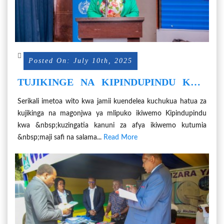
Posted On: July 10th, 2025
TUJIKINGE NA KIPINDUPINDU KWA
KUTUMIA MAJI SAFI NA SALAMA
Serikali imetoa wito kwa jamii kuendelea kuchukua hatua za
kujikinga na magonjwa ya mlipuko ikiwemo Kipindupindu
kwa &nbsp;kuzingatia kanuni za afya ikiwemo kutumia
&nbsp;maji safi na salama...
Read More