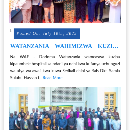
Posted On: July 10th, 2025
WATANZANIA WAHIMIZWA KUZIPA
KIPAUMBELE HOSPITALI ZA NDANI
Na WAF - Dodoma Watanzania wameaswa kuzipa
KWA HUDUMA ZA VIPIMO
kipaumbele hospitali za ndani ya nchi kwa kufanya uchunguzi
wa afya wa awali kwa kuwa Serikali chini ya Rais Dkt. Samia
Suluhu Hassan i...
Read More