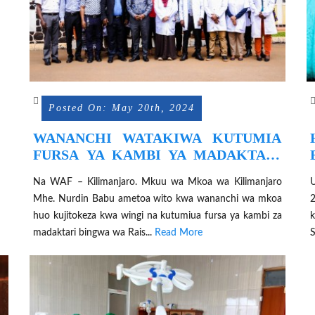
Posted On: May 20th, 2024
WANANCHI WATAKIWA KUTUMIA
FURSA YA KAMBI YA MADAKTARI
BINGWA WA RAIS SAMIA
Na WAF – Kilimanjaro. Mkuu wa Mkoa wa Kilimanjaro
Mhe. Nurdin Babu ametoa wito kwa wananchi wa mkoa
huo kujitokeza kwa wingi na kutumiua fursa ya kambi za
k
madaktari bingwa wa Rais...
Read More
S