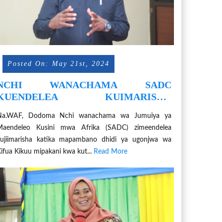
Posted On: May 21st, 2024
NCHI WANACHAMA SADC
KUENDELEA KUIMARISHA
MAPAMBANO DHIDI YA UGONJWA
Na.WAF, Dodoma Nchi wanachama wa Jumuiya ya
WA KIFUA KIKUU MAENEO YA
Maendeleo Kusini mwa Afrika (SADC) zimeendelea
MIPAKANI
ujiimarisha katika mapambano dhidi ya ugonjwa wa
ifua Kikuu mipakani kwa kut...
Read More