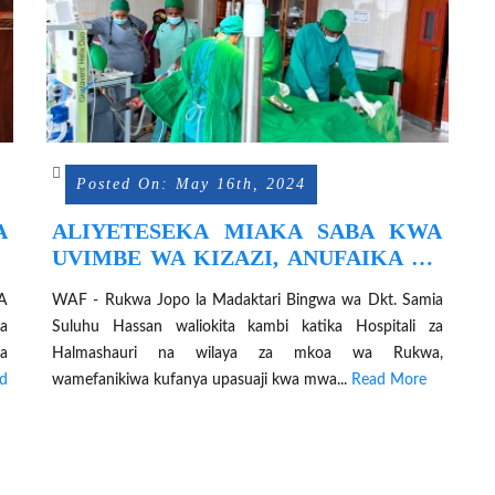
Posted On: May 16th, 2024
A
ALIYETESEKA MIAKA SABA KWA
UVIMBE WA KIZAZI, ANUFAIKA NA
HUDUMA YA UPASUAJI
A
WAF - Rukwa Jopo la Madaktari Bingwa wa Dkt. Samia
ya
Suluhu Hassan waliokita kambi katika Hospitali za
a
Halmashauri na wilaya za mkoa wa Rukwa,
d
wamefanikiwa kufanya upasuaji kwa mwa...
Read More