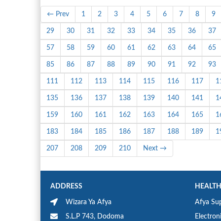
← Prev
1
2
3
4
5
6
7
8
9
29
30
31
32
33
34
35
36
37
57
58
59
60
61
62
63
64
65
85
86
87
88
89
90
91
92
93
111
112
113
114
115
116
117
1
135
136
137
138
139
140
141
1
159
160
161
162
163
164
165
1
183
184
185
186
187
188
189
1
207
208
209
210
Next →
ADDRESS
HEALTH
Wizara Ya Afya
Afya Sup
S.L.P 743, Dodoma
Electron