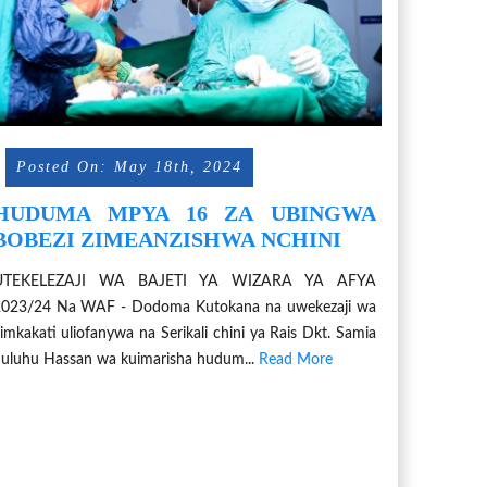
Posted On: May 18th, 2024
HUDUMA MPYA 16 ZA UBINGWA
BOBEZI ZIMEANZISHWA NCHINI
UTEKELEZAJI WA BAJETI YA WIZARA YA AFYA
2023/24 Na WAF - Dodoma Kutokana na uwekezaji wa
imkakati uliofanywa na Serikali chini ya Rais Dkt. Samia
uluhu Hassan wa kuimarisha hudum...
Read More