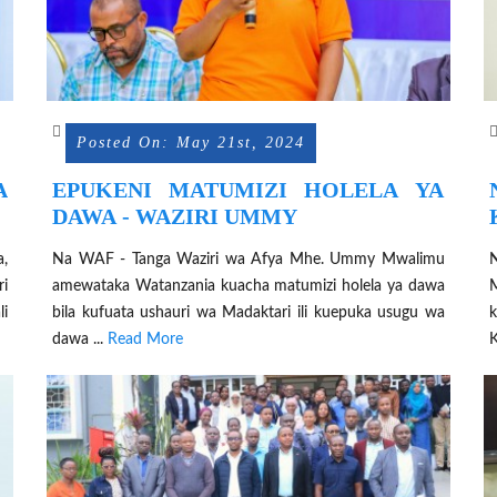
Posted On: May 21st, 2024
EPUKENI MATUMIZI HOLELA YA
DAWA - WAZIRI UMMY
,
Na WAF - Tanga Waziri wa Afya Mhe. Ummy Mwalimu
ri
amewataka Watanzania kuacha matumizi holela ya dawa
li
bila kufuata ushauri wa Madaktari ili kuepuka usugu wa
k
dawa ...
Read More
K