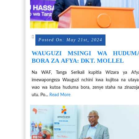
Posted On: May 21st, 2024
WAUGUZI MSINGI WA HUDUMA
BORA ZA AFYA: DKT. MOLLEL
Na WAF, Tanga Serikali kupitia Wizara ya Afya
imewapongeza Wauguzi nchini kwa kujitoa na utaya
wao wa kutoa huduma bora, zenye staha na zinazoja
utu. Po...
Read More