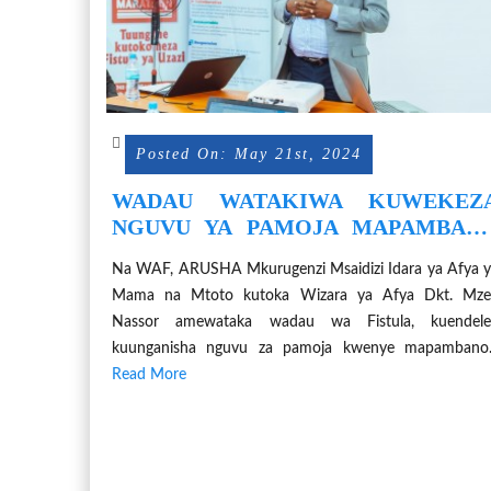
Posted On: May 21st, 2024
WADAU WATAKIWA KUWEKEZ
NGUVU YA PAMOJA MAPAMBAN
YAKUTOKOMEZA FISTULA
Na WAF, ARUSHA Mkurugenzi Msaidizi Idara ya Afya 
Mama na Mtoto kutoka Wizara ya Afya Dkt. Mze
Nassor amewataka wadau wa Fistula, kuendele
kuunganisha nguvu za pamoja kwenye mapambano..
Read More