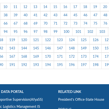
10
11
12
13
14
15
16
17
18
19
20
38
39
40
41
42
43
44
45
46
47
48
66
67
68
69
70
71
72
73
74
75
76
94
95
96
97
98
99
100
101
102
103
18
119
120
121
122
123
124
125
126
12
42
143
144
145
146
147
148
149
150
15
66
167
168
169
170
171
172
173
174
17
90
191
192
193
194
195
196
197
198
19
 DATA PORTAL
RELATED LINK
portive Supervision(AfyaSS)
President's Office-State House
ic Logistics Management IS