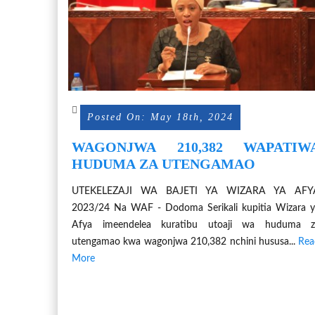
Posted On: May 18th, 2024
WAGONJWA 210,382 WAPATIW
HUDUMA ZA UTENGAMAO
UTEKELEZAJI WA BAJETI YA WIZARA YA AFY
2023/24 Na WAF - Dodoma Serikali kupitia Wizara 
Afya imeendelea kuratibu utoaji wa huduma z
utengamao kwa wagonjwa 210,382 nchini hususa...
Rea
More