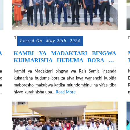
Posted On: May 20th, 2024
A
KAMBI YA MADAKTARI BINGWA
O
KUIMARISHA HUDUMA BORA ZA
AFYA NGAZI YA MSINGI ARUSHA
ya
Kambi ya Madaktari bingwa wa Rais Samia inaenda
e
kuimarisha huduma bora za afya kwa wananchi kupitia
D
a
maboresho makubwa katika miundombinu na vifaa tiba
R
.
hivyo kurahisisha upa...
Read More
n