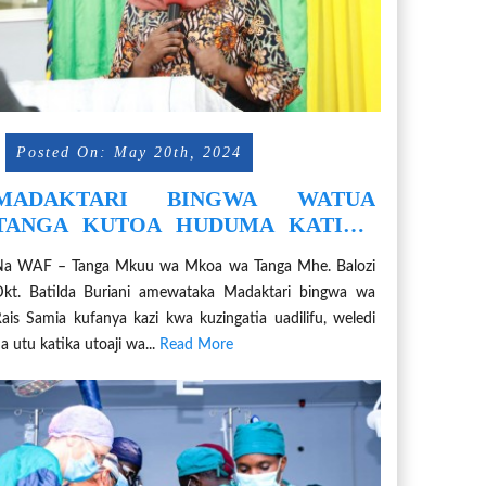
Posted On: May 20th, 2024
MADAKTARI BINGWA WATUA
TANGA KUTOA HUDUMA KATIKA
HOSPITALI ZA WILAYA 11
Na WAF – Tanga Mkuu wa Mkoa wa Tanga Mhe. Balozi
kt. Batilda Buriani amewataka Madaktari bingwa wa
ais Samia kufanya kazi kwa kuzingatia uadilifu, weledi
a utu katika utoaji wa...
Read More