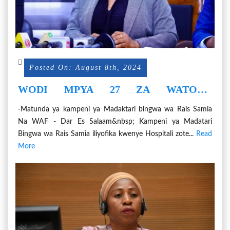
Posted On: August 8th, 2024
WODI MPYA 27 ZA WATOTO
WACHANGA ZAANZA KUTOA
-Matunda ya kampeni ya Madaktari bingwa wa Rais Samia
HUDUMA
Na WAF - Dar Es Salaam&nbsp; Kampeni ya Madatari
Bingwa wa Rais Samia iliyofika kwenye Hospitali zote...
Read
More