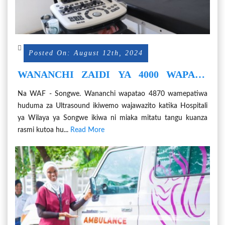
Posted On: August 12th, 2024
WANANCHI ZAIDI YA 4000 WAPATA
HUDUMA YA ULTRA SOUND, X-RAY,
Na WAF - Songwe. Wananchi wapatao 4870 wamepatiwa
HOSPITALI YA WILAYA SONGWE
huduma za Ultrasound ikiwemo wajawazito katika Hospitali
ya Wilaya ya Songwe ikiwa ni miaka mitatu tangu kuanza
rasmi kutoa hu...
Read More