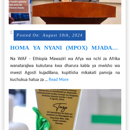
Posted On: August 10th, 2024
HOMA YA NYANI (MPOX) MJADALA
WA DHARURA KWA MAWAZIRI WA
Na WAF - Ethiopia Mawaziri wa Afya wa nchi za Afrika
AFYA AFRIKA
wanatarajiwa kukutana kwa dharura kabla ya mwisho wa
mwezi Agosti kujadiliana, kupitisha mikakati pamoja na
kuchukua hatua za ...
Read More