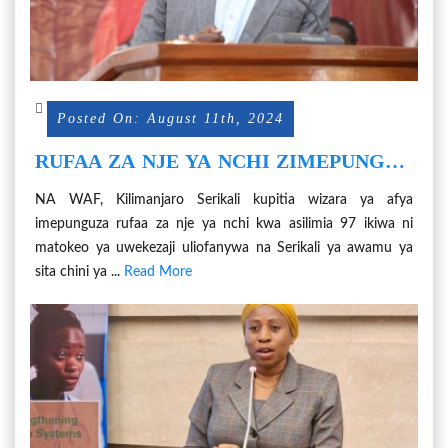
Posted On: August 11th, 2024
RUFAA ZA NJE YA NCHI ZIMEPUNGUA
KWA ASILIMIA 97
NA WAF, Kilimanjaro Serikali kupitia wizara ya afya
imepunguza rufaa za nje ya nchi kwa asilimia 97 ikiwa ni
matokeo ya uwekezaji uliofanywa na Serikali ya awamu ya
sita chini ya ...
Read More