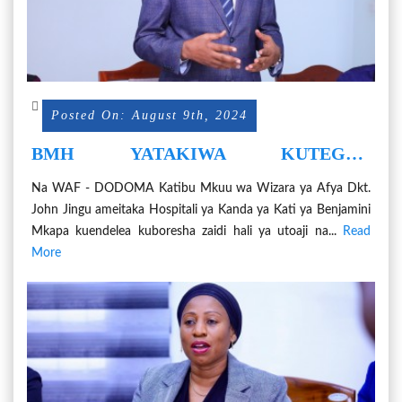
Posted On: August 9th, 2024
BMH YATAKIWA KUTEGUA
KITENDAWILI ILI IWE HOSPITALI YA
Na WAF - DODOMA Katibu Mkuu wa Wizara ya Afya Dkt.
TAIFA
John Jingu ameitaka Hospitali ya Kanda ya Kati ya Benjamini
Mkapa kuendelea kuboresha zaidi hali ya utoaji na...
Read
More