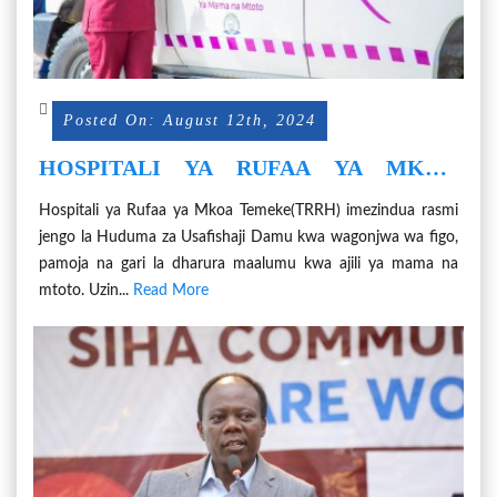
Posted On: August 12th, 2024
HOSPITALI YA RUFAA YA MKOA
TEMEKE YAZINDUA WODI YA
Hospitali ya Rufaa ya Mkoa Temeke(TRRH) imezindua rasmi
KUSAFISHA DAMU NA GARI LA
jengo la Huduma za Usafishaji Damu kwa wagonjwa wa figo,
DHARURA KWA MAMA NA MTOTO
pamoja na gari la dharura maalumu kwa ajili ya mama na
mtoto. Uzin...
Read More