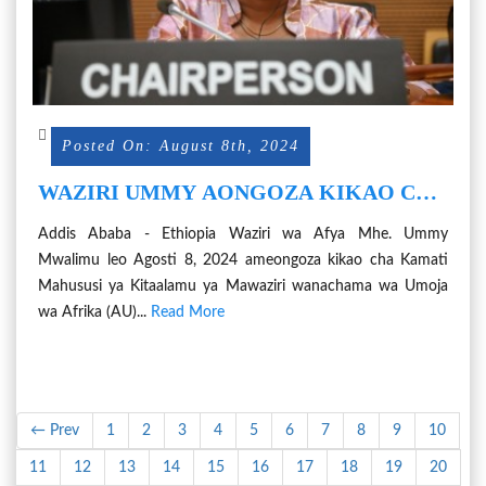
Posted On: August 8th, 2024
WAZIRI UMMY AONGOZA KIKAO CHA
KAMATI YA MAWAZIRI WA AFRIKA
Addis Ababa - Ethiopia Waziri wa Afya Mhe. Ummy
WANAOSHUGHULIKIA AFYA, LISHE
Mwalimu leo Agosti 8, 2024 ameongoza kikao cha Kamati
NA IDADI YA WATU
Mahususi ya Kitaalamu ya Mawaziri wanachama wa Umoja
wa Afrika (AU)...
Read More
← Prev
1
2
3
4
5
6
7
8
9
10
11
12
13
14
15
16
17
18
19
20