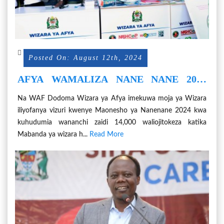
Posted On: August 12th, 2024
AFYA WAMALIZA NANE NANE 2024
KWA KISHINDO, WAHUDUMIA
Na WAF Dodoma Wizara ya Afya imekuwa moja ya Wizara
WANANCHI ZAIDI YA 14,000
iliyofanya vizuri kwenye Maonesho ya Nanenane 2024 kwa
kuhudumia wananchi zaidi 14,000 waliojitokeza katika
Mabanda ya wizara h...
Read More