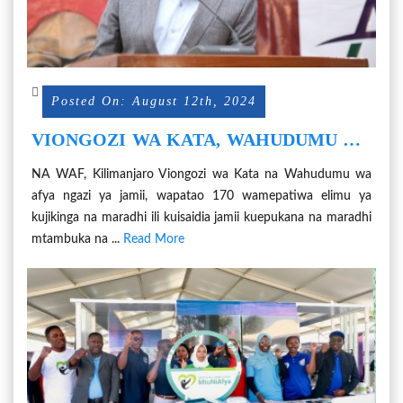
Posted On: August 12th, 2024
VIONGOZI WA KATA, WAHUDUMU WA
AFYA 170 NGAZI JAMII WAPIGWA
NA WAF, Kilimanjaro Viongozi wa Kata na Wahudumu wa
MSASA
afya ngazi ya jamii, wapatao 170 wamepatiwa elimu ya
kujikinga na maradhi ili kuisaidia jamii kuepukana na maradhi
mtambuka na ...
Read More