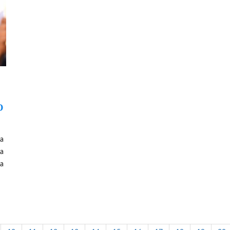
O
a
wa
na