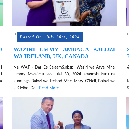
Posted On: July 30th, 2024
0
WAZIRI UMMY AMUAGA BALOZI
A
WA IRELAND, UK, CANADA
li
Na WAF - Dar Es Salaam&nbsp; Waziri wa Afya Mhe.
li
Ummy Mwalimu leo Julai 30, 2024 amemshukuru na
ka
kumuaga Balozi wa Ireland Mhe. Mary O'Neil, Balozi wa
M
UK Mhe. Da...
Read More
S