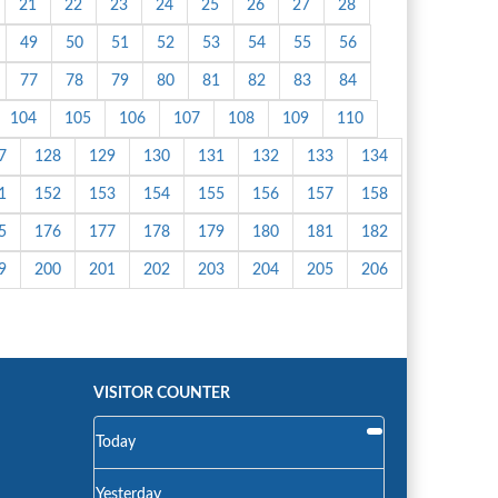
21
22
23
24
25
26
27
28
49
50
51
52
53
54
55
56
77
78
79
80
81
82
83
84
104
105
106
107
108
109
110
7
128
129
130
131
132
133
134
1
152
153
154
155
156
157
158
5
176
177
178
179
180
181
182
9
200
201
202
203
204
205
206
VISITOR COUNTER
Today
Yesterday