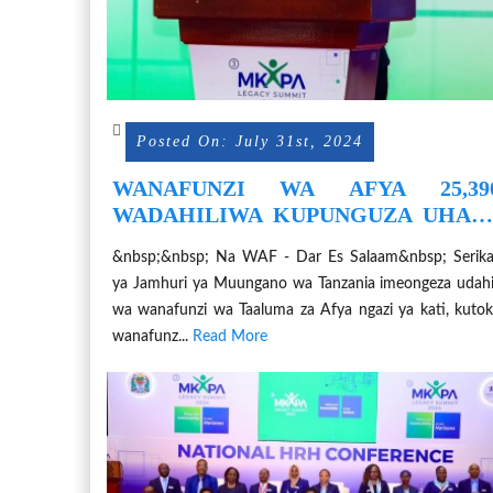
Posted On: July 31st, 2024
WANAFUNZI WA AFYA 25,39
WADAHILIWA KUPUNGUZA UHAB
WA WATUMISHI
&nbsp;&nbsp; Na WAF - Dar Es Salaam&nbsp; Serika
ya Jamhuri ya Muungano wa Tanzania imeongeza udahi
wa wanafunzi wa Taaluma za Afya ngazi ya kati, kuto
wanafunz...
Read More