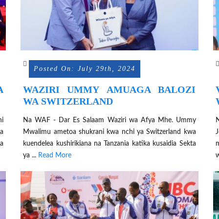
Posted On: July 29th, 2024
A
WAZIRI UMMY AMUAGA BALOZI
A
WA SWITZERLAND
I
ni
Na WAF - Dar Es Salaam Waziri wa Afya Mhe. Ummy
ka
Mwalimu ametoa shukrani kwa nchi ya Switzerland kwa
J
ya
kuendelea kushirikiana na Tanzania katika kusaidia Sekta
m
ya ...
Read More
w