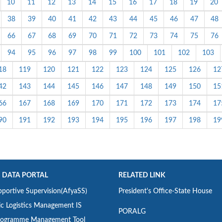
10
11
12
13
14
15
16
17
18
19
20
38
39
40
41
42
43
44
45
46
47
48
66
67
68
69
70
71
72
73
74
75
76
94
95
96
97
98
99
100
101
102
103
18
119
120
121
122
123
124
125
126
12
42
143
144
145
146
147
148
149
150
15
66
167
168
169
170
171
172
173
174
17
90
191
192
193
194
195
196
197
198
19
 DATA PORTAL
RELATED LINK
portive Supervision(AfyaSS)
President's Office-State House
ic Logistics Management IS
PORALG
ogramme Management Tool