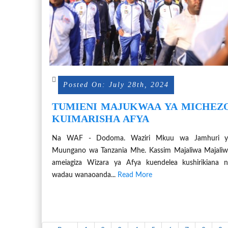
Posted On: July 28th, 2024
TUMIENI MAJUKWAA YA MICHEZ
KUIMARISHA AFYA
Na WAF - Dodoma. Waziri Mkuu wa Jamhuri y
Muungano wa Tanzania Mhe. Kassim Majaliwa Majali
ameiagiza Wizara ya Afya kuendelea kushirikiana 
wadau wanaoanda...
Read More