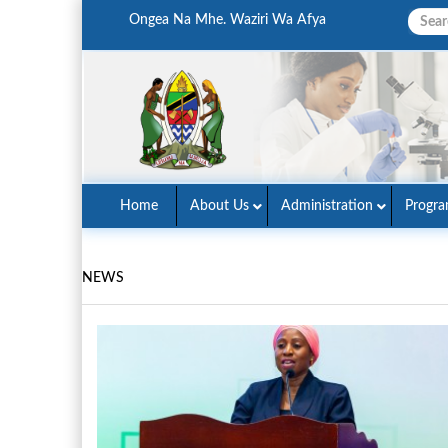
Ongea Na Mhe. Waziri Wa Afya
Home
About Us
Administration
Progr
NEWS