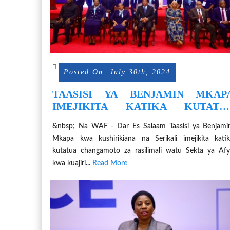
Posted On: July 30th, 2024
TAASISI YA BENJAMIN MKAP
IMEJIKITA KATIKA KUTATU
CHANGAMOTO ZA RASILIMAL
&nbsp; Na WAF - Dar Es Salaam Taasisi ya Benjami
WATU
Mkapa kwa kushirikiana na Serikali imejikita kati
kutatua changamoto za rasilimali watu Sekta ya Af
kwa kuajiri...
Read More