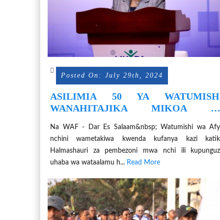
Posted On: July 29th, 2024
ASILIMIA 50 YA WATUMISH
WANAHITAJIKA MIKOA Y
PEMBEZONI
Na WAF - Dar Es Salaam&nbsp; Watumishi wa Afy
nchini wametakiwa kwenda kufanya kazi katik
Halmashauri za pembezoni mwa nchi ili kupunguz
uhaba wa wataalamu h...
Read More