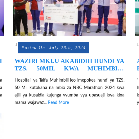
Posted On: July 28th, 2024
I
WAZIRI MKUU AKABIDHI HUNDI YA
A
TZS. 50MIL KWA MUHIMBILI
ZILIZOTOKANA NA NBC
a
Hospitali ya Taifa Muhimbili leo imepokea hundi ya TZS.
'
MARATHON
a
50 Mil kutokana na mbio za NBC Marathon 2024 kwa
l
a
ajili ya kusaidia kujenga vyumba vya upasuaji kwa kina
k
mama wajawaz...
Read More
y