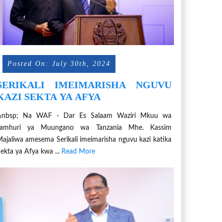
Posted On: July 30th, 2024
SERIKALI IMEIMARISHA NGUVU
KAZI SEKTA YA AFYA
&nbsp; Na WAF - Dar Es Salaam Waziri Mkuu wa
Jamhuri ya Muungano wa Tanzania Mhe. Kassim
ajaliwa amesema Serikali imeimarisha nguvu kazi katika
ekta ya Afya kwa ...
Read More