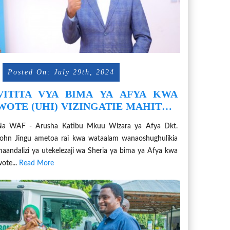
Posted On: July 29th, 2024
VITITA VYA BIMA YA AFYA KWA
WOTE (UHI) VIZINGATIE MAHITAJI
YA JAMII KWA NGAZI ZOTE
Na WAF - Arusha Katibu Mkuu Wizara ya Afya Dkt.
ohn Jingu ametoa rai kwa wataalam wanaoshughulikia
aandalizi ya utekelezaji wa Sheria ya bima ya Afya kwa
ote...
Read More