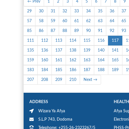
← Prev
1
2
3
4
5
6
7
8
9
29
30
31
32
33
34
35
36
37
57
58
59
60
61
62
63
64
65
85
86
87
88
89
90
91
92
93
111
112
113
114
115
116
117
1
135
136
137
138
139
140
141
1
159
160
161
162
163
164
165
1
183
184
185
186
187
188
189
1
207
208
209
210
Next →
ADDRESS
HEALTH
Wizara Ya Afya
Afya Sup
S.L.P 743, Dodoma
Electron
Telephone: +255-26-2323267/5
PHSS-Pr