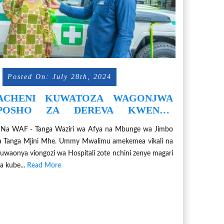
Posted On: July 28th, 2024
ACHENI KUWATOZA WAGONJWA
POSHO ZA DEREVA KWENYE
'AMBULANCE
 Na WAF - Tanga Waziri wa Afya na Mbunge wa Jimbo
a Tanga Mjini Mhe. Ummy Mwalimu amekemea vikali na
uwaonya viongozi wa Hospitali zote nchini zenye magari
a kube...
Read More