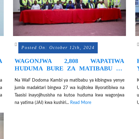
Posted On: October 12th, 2024
A
WAGONJWA 2,808 WAPATIWA
A
HUDUMA BURE ZA MATIBABU YA
KIBINGWA KONDOA
ua
Na WaF Dodoma Kambi ya matibabu ya kibingwa yenye
ja
jumla madaktari bingwa 27 wa kujitolea iliyoratibiwa na
U
a
Taasisi inayojihusisha na kutoa huduma kwa wagonjwa
na yatima (JAI) kwa kushiri...
Read More
U