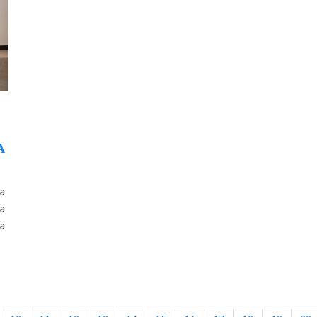
A
ya
wa
ja