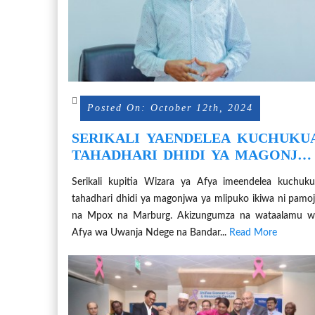
Posted On: October 12th, 2024
SERIKALI YAENDELEA KUCHUKU
TAHADHARI DHIDI YA MAGONJW
YA MLIPUKO
Serikali kupitia Wizara ya Afya imeendelea kuchuk
tahadhari dhidi ya magonjwa ya mlipuko ikiwa ni pamo
na Mpox na Marburg. Akizungumza na wataalamu w
Afya wa Uwanja Ndege na Bandar...
Read More