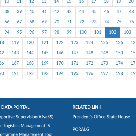
10
11
12
13
14
15
16
17
18
19
20
38
39
40
41
42
43
44
45
46
47
48
66
67
68
69
70
71
72
73
74
75
76
94
95
96
97
98
99
100
101
102
103
18
119
120
121
122
123
124
125
126
12
42
143
144
145
146
147
148
149
150
15
66
167
168
169
170
171
172
173
174
17
90
191
192
193
194
195
196
197
198
19
 DATA PORTAL
RELATED LINK
portive Supervision(AfyaSS)
President's Office-State House
ic Logistics Management IS
PORALG
ogramme Management Tool