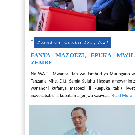
Posted On: October 15th, 2024
FANYA MAZOEZI, EPUKA MWIL
ZEMBE
Na WAF - Mwanza Rais wa Jamhuri ya Muungano w
Tanzania Mhe. Dkt. Samia Suluhu Hassan amewahimi
wananchi kufanya mazoezi ili kuepuka tabia bwet
inayosababisha kupata magonjwa yasiyoa...
Read More