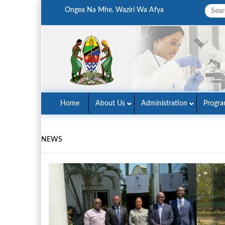
Ongea Na Mhe. Waziri Wa Afya
Home
About Us
Administration
Progr
NEWS