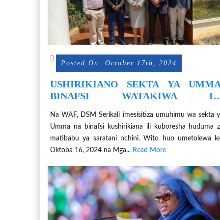
Posted On: October 17th, 2024
USHIRIKIANO SEKTA YA UMMA
BINAFSI WATAKIWA IL
KUBORESHA HUDUMA Z
Na WAF, DSM Serikali imesisitiza umuhimu wa sekta 
SARATANI NCHINI
Umma na binafsi kushirikiana ili kuboresha huduma 
matibabu ya saratani nchini. Wito huo umetolewa l
Oktoba 16, 2024 na Mga...
Read More