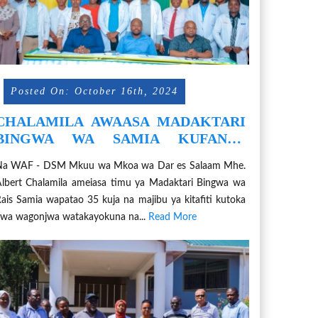
Posted On: October 16th, 2024
CHALAMILA AWAASA MADAKTARI
BINGWA WA SAMIA KUFANYA
TAFITI ZA MAGONJWA
Na WAF - DSM Mkuu wa Mkoa wa Dar es Salaam Mhe.
lbert Chalamila ameiasa timu ya Madaktari Bingwa wa
ais Samia wapatao 35 kuja na majibu ya kitafiti kutoka
wa wagonjwa watakayokuna na...
Read More