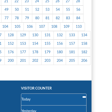
21
22
23
24
25
26
27
28
49
50
51
52
53
54
55
56
77
78
79
80
81
82
83
84
104
105
106
107
108
109
110
7
128
129
130
131
132
133
134
1
152
153
154
155
156
157
158
5
176
177
178
179
180
181
182
9
200
201
202
203
204
205
206
VISITOR COUNTER
Today
Yesterday