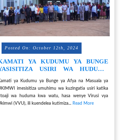
Posted On: October 12th, 2024
KAMATI YA KUDUMU YA BUNGE
YASISITIZA USIRI WA HUDUMA
KWA WATEJA
Kamati ya Kudumu ya Bunge ya Afya na Masuala ya
KIMWI imesisitiza umuhimu wa kuzingatia usiri katika
utoaji wa huduma kwa watu, hasa wenye Virusi vya
kimwi (VVU), ili kuendelea kutimiza...
Read More