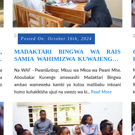
Posted On: October 16th, 2024
,
MADAKTARI BINGWA WA RAIS
I
SAMIA WAHIMIZWA KUWAJENGEA
A
UWEZO WATUMISHI MAHALA PA
ya
Na WAF - Pwani&nbsp; Mkuu wa Mkoa wa Pwani Mhe.
KAZI
za
Aboubakar Kunenge amewasihi Madaktari Bingwa
A
eo
ambao wameweka kambi ya kutoa matibabu mkoani
R
humo kuhakikisha ujuzi na uwezo wa ki...
Read More
k