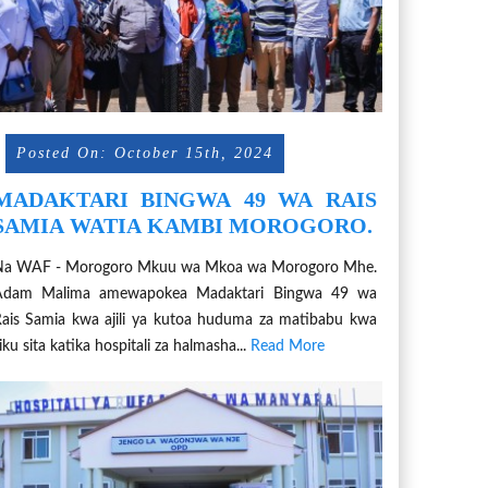
Posted On: October 15th, 2024
MADAKTARI BINGWA 49 WA RAIS
SAMIA WATIA KAMBI MOROGORO.
Na WAF - Morogoro Mkuu wa Mkoa wa Morogoro Mhe.
Adam Malima amewapokea Madaktari Bingwa 49 wa
ais Samia kwa ajili ya kutoa huduma za matibabu kwa
iku sita katika hospitali za halmasha...
Read More