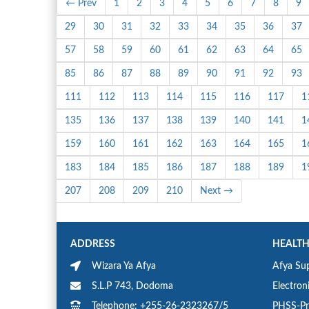
← Prev
1
2
3
4
5
6
7
8
9
29
30
31
32
33
34
35
36
37
57
58
59
60
61
62
63
64
65
85
86
87
88
89
90
91
92
93
111
112
113
114
115
116
117
1
135
136
137
138
139
140
141
1
159
160
161
162
163
164
165
1
183
184
185
186
187
188
189
1
207
208
209
210
Next →
ADDRESS
HEALTH
Wizara Ya Afya
Afya Sup
S.L.P 743, Dodoma
Electron
Telephone: +255-26-2323267/5
PHSS-Pr