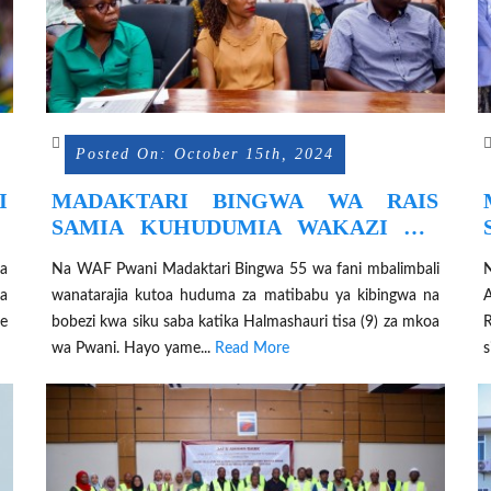
Posted On: October 15th, 2024
I
MADAKTARI BINGWA WA RAIS
SAMIA KUHUDUMIA WAKAZI WA
PWANI KWA SIKU SABA
a
Na WAF Pwani Madaktari Bingwa 55 wa fani mbalimbali
za
wanatarajia kutoa huduma za matibabu ya kibingwa na
e
bobezi kwa siku saba katika Halmashauri tisa (9) za mkoa
R
wa Pwani. Hayo yame...
Read More
s