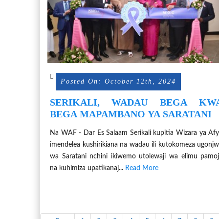
Posted On: October 12th, 2024
SERIKALI, WADAU BEGA KW
BEGA MAPAMBANO YA SARATANI
Na WAF - Dar Es Salaam Serikali kupitia Wizara ya Af
imendelea kushirikiana na wadau ili kutokomeza ugonj
wa Saratani nchini ikiwemo utolewaji wa elimu pamo
na kuhimiza upatikanaj...
Read More