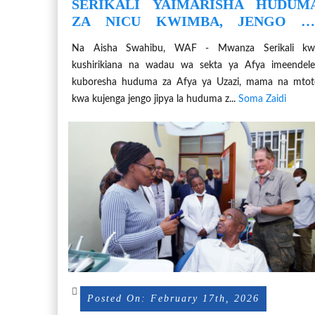
SERIKALI YAIMARISHA HUDUM
ZA NICU KWIMBA, JENGO L
KWANZA LA HUDUM
Na Aisha Swahibu, WAF - Mwanza Serikali kw
KUZINDULIWA MACHI 1, 2026.
kushirikiana na wadau wa sekta ya Afya imeendel
kuboresha huduma za Afya ya Uzazi, mama na mtot
kwa kujenga jengo jipya la huduma z...
Soma Zaidi
Posted On: February 17th, 2026