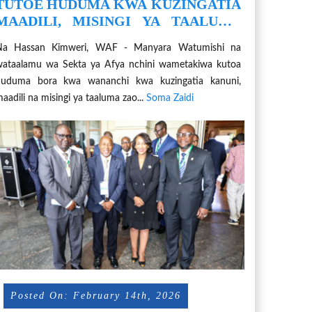
TUTOE HUDUMA KWA KUZINGATIA
MAADILI, MISINGI YA TAALUMA
ZETU
Na Hassan Kimweri, WAF - Manyara Watumishi na
ataalamu wa Sekta ya Afya nchini wametakiwa kutoa
huduma bora kwa wananchi kwa kuzingatia kanuni,
aadili na misingi ya taaluma zao...
Soma Zaidi
Posted On: February 14th, 2026