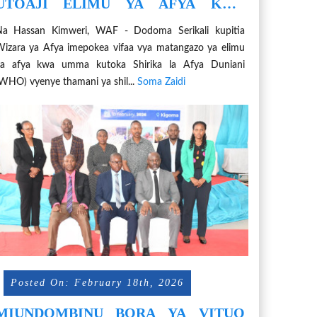
UTOAJI ELIMU YA AFYA KWA
UMMA, YAPOKEA VIFAA VYA M.84
Na Hassan Kimweri, WAF - Dodoma Serikali kupitia
izara ya Afya imepokea vifaa vya matangazo ya elimu
ya afya kwa umma kutoka Shirika la Afya Duniani
WHO) vyenye thamani ya shil...
Soma Zaidi
Posted On: February 18th, 2026
MIUNDOMBINU BORA YA VITUO