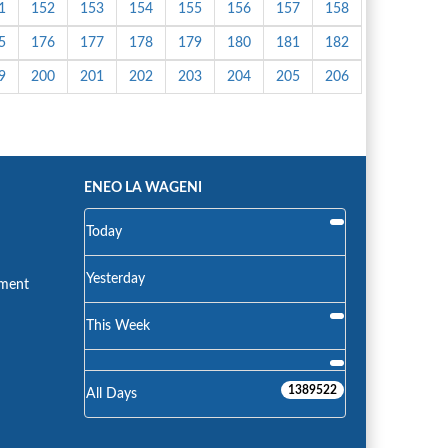
1
152
153
154
155
156
157
158
5
176
177
178
179
180
181
182
9
200
201
202
203
204
205
206
ENEO LA WAGENI
Today
Yesterday
nment
This Week
1389522
All Days