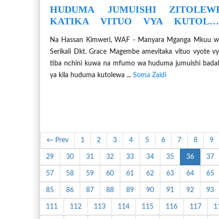
HUDUMA JUMUISHI ZITOLEW
KATIKA VITUO VYA KUTOLE
HUDUMA ZA TIBA
Na Hassan Kimweri, WAF - Manyara Mganga Mkuu w
Serikali Dkt. Grace Magembe amevitaka vituo vyote v
tiba nchini kuwa na mfumo wa huduma jumuishi bada
ya kila huduma kutolewa ...
Soma Zaidi
← Prev
1
2
3
4
5
6
7
8
9
29
30
31
32
33
34
35
36
37
57
58
59
60
61
62
63
64
65
85
86
87
88
89
90
91
92
93
111
112
113
114
115
116
117
1