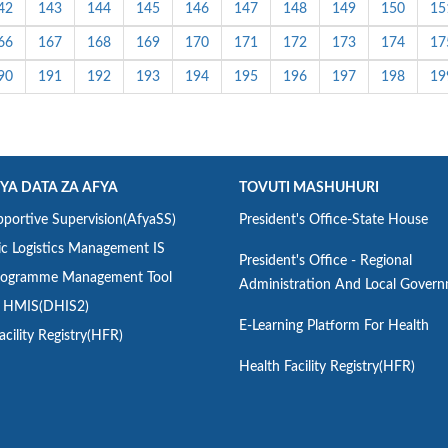
42
143
144
145
146
147
148
149
150
15
66
167
168
169
170
171
172
173
174
17
90
191
192
193
194
195
196
197
198
19
 YA DATA ZA AFYA
TOVUTI MASHUHURI
portive Supervision(AfyaSS)
President's Office-State House
ic Logistics Management IS
President's Office - Regional
ogramme Management Tool
Administration And Local Gover
a HMIS(DHIS2)
E-Learning Platform For Health
acility Registry(HFR)
Health Facility Registry(HFR)