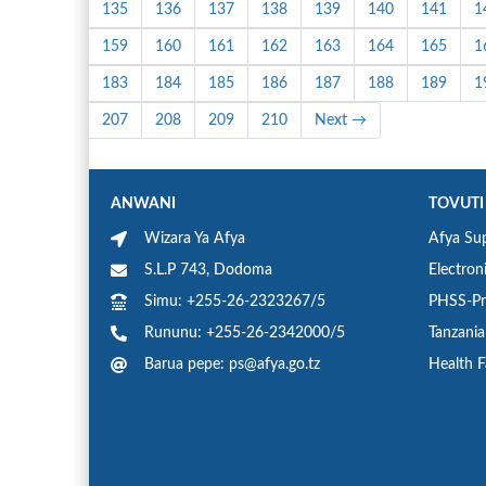
135
136
137
138
139
140
141
1
159
160
161
162
163
164
165
1
183
184
185
186
187
188
189
1
207
208
209
210
Next →
ANWANI
TOVUTI
Wizara Ya Afya
Afya Sup
S.L.P 743, Dodoma
Electron
Simu: +255-26-2323267/5
PHSS-Pr
Rununu: +255-26-2342000/5
Tanzani
Barua pepe: ps@afya.go.tz
Health F