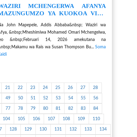
WAZIRI MCHENGERWA AFANYA
MAZUNGUMZO YA KUOKOA VIFO
VYA MAMA NA MTOTO NA BOSI WA
Na John Mapepele, Addis Abbaba&nbsp; Waziri wa
STBF
Afya, &nbsp;Mheshimiwa Mohamed Omari Mchengelwa,
leo &nbsp;Februari 14, 2026 amekutana na
nbsp;Makamu wa Rais wa Susan Thompson Bu...
Soma
aidi
21
22
23
24
25
26
27
28
49
50
51
52
53
54
55
56
77
78
79
80
81
82
83
84
104
105
106
107
108
109
110
7
128
129
130
131
132
133
134