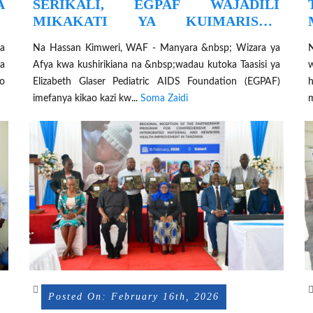
A
SERIKALI, EGPAF WAJADILI
A
MIKAKATI YA KUIMARISHA
A
UENDELEVU WA HUDUMA ZA AFYA
a
Na Hassan Kimweri, WAF - Manyara &nbsp; Wizara ya
ea
Afya kwa kushirikiana na &nbsp;wadau kutoka Taasisi ya
w
o
Elizabeth Glaser Pediatric AIDS Foundation (EGPAF)
imefanya kikao kazi kw...
Soma Zaidi
m
Posted On: February 16th, 2026