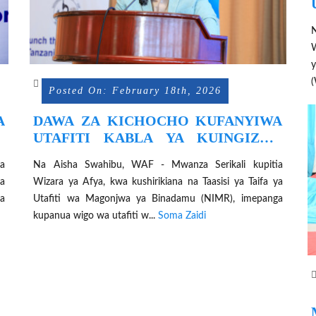
W
(
Posted On: February 18th, 2026
A
DAWA ZA KICHOCHO KUFANYIWA
A
UTAFITI KABLA YA KUINGIZWA
KWENYE MUONGOZO WA
a
Na Aisha Swahibu, WAF - Mwanza Serikali kupitia
MATIBABU KWA WATOTO
ya
Wizara ya Afya, kwa kushirikiana na Taasisi ya Taifa ya
WALIOCHINI YA MIAKA MIWILI
la
Utafiti wa Magonjwa ya Binadamu (NIMR), imepanga
kupanua wigo wa utafiti w...
Soma Zaidi