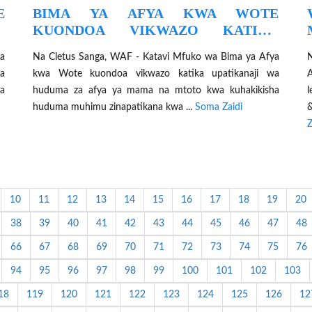
E
BIMA YA AFYA KWA WOTE
A
KUONDOA VIKWAZO KATIKA
UPATIKANAJI WA HUDUMA ZA
a
Na Cletus Sanga, WAF - Katavi Mfuko wa Bima ya Afya
UZAZI
ya
kwa Wote kuondoa vikwazo katika upatikanaji wa
la
huduma za afya ya mama na mtoto kwa kuhakikisha
huduma muhimu zinapatikana kwa ...
Soma Zaidi
&
Z
10
11
12
13
14
15
16
17
18
19
20
38
39
40
41
42
43
44
45
46
47
48
66
67
68
69
70
71
72
73
74
75
76
94
95
96
97
98
99
100
101
102
103
18
119
120
121
122
123
124
125
126
12