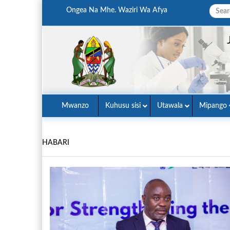
Ongea Na Mhe. Waziri Wa Afya
Mwanzo
Kuhusu sisi
Utawala
Mipango
HABARI