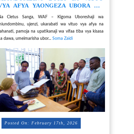
VYA AFYA YAONGEZA UBORA WA
HUDUMA ZA UZAZI KIGOMA
Na Cletus Sanga, WAF – Kigoma Uboreshaji wa
iundombinu, ujenzi, ukarabati wa vituo vya afya na
ahanati, pamoja na upatikanaji wa vifaa tiba vya kisasa
a dawa, umeimarisha ubor...
Soma Zaidi
Posted On: February 17th, 2026