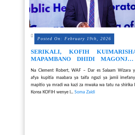
Posted On: February 19th, 2026
SERIKALI, KOFIH KUIMARISH
MAPAMBANO DHIDI MAGONJW
YA MLIPUKO
Na Clement Robert, WAF – Dar es Salaam Wizara y
afya kupitia maabara ya taifa ngazi ya jamii imefan
mapitio ya mradi wa kazi za mwaka wa tatu na shirika 
Korea KOFIH wenye l...
Soma Zaidi