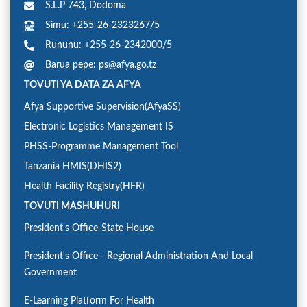
S.L.P 743, Dodoma
Simu: +255-26-2323267/5
Rununu: +255-26-2342000/5
Barua pepe: ps@afya.go.tz
TOVUTI YA DATA ZA AFYA
Afya Supportive Supervision(AfyaSS)
Electronic Logistics Management IS
PHSS-Programme Management Tool
Tanzania HMIS(DHIS2)
Health Facility Registry(HFR)
TOVUTI MASHUHURI
President's Office-State House
President's Office - Regional Administration And Local
Government
E-Learning Platform For Health