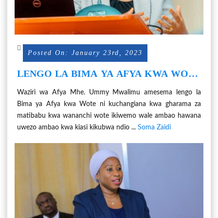
Posted On: January 23rd, 2023
LENGO LA BIMA YA AFYA KWA WOTE
NI KUCHANGIANA GHARAMA ZA
Waziri wa Afya Mhe. Ummy Mwalimu amesema lengo la
MATIBABU - WAZIRI UMMY
Bima ya Afya kwa Wote ni kuchangiana kwa gharama za
matibabu kwa wananchi wote ikiwemo wale ambao hawana
uwezo ambao kwa kiasi kikubwa ndio ...
Soma Zaidi