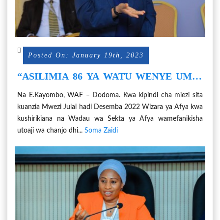
Posted On: January 19th, 2023
“ASILIMIA 86 YA WATU WENYE UMRI
WA MIAKA 18 NA KUENDELEA
Na E.Kayombo, WAF – Dodoma. Kwa kipindi cha miezi sita
WAMEPATA DOZI KAMILI YA CHANJO
kuanzia Mwezi Julai hadi Desemba 2022 Wizara ya Afya kwa
YA UVIKO-19” - WAZIRI UMMY
kushirikiana na Wadau wa Sekta ya Afya wamefanikisha
MWALIMU
utoaji wa chanjo dhi...
Soma Zaidi