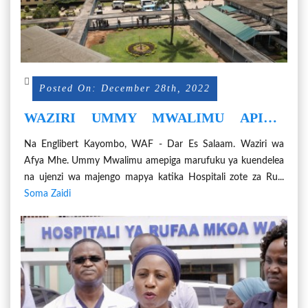
Posted On: December 28th, 2022
WAZIRI UMMY MWALIMU APIGA
MARUFUKU YA UJENZI WA MAJENGO
Na Englibert Kayombo, WAF - Dar Es Salaam. Waziri wa
KWENYE HOSPITALI ZISIZO NA
Afya Mhe. Ummy Mwalimu amepiga marufuku ya kuendelea
‘MASTERPLAN’
na ujenzi wa majengo mapya katika Hospitali zote za Ru...
Soma Zaidi