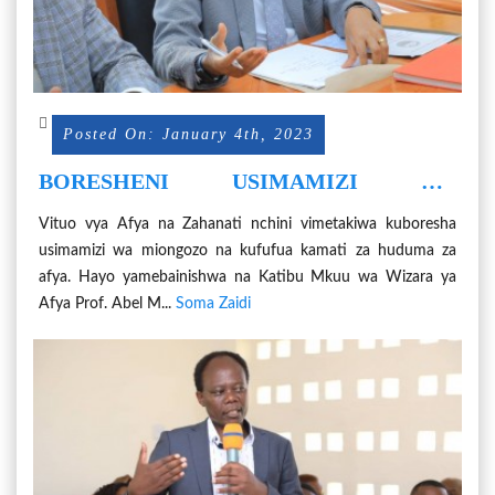
Posted On: January 4th, 2023
BORESHENI USIMAMIZI WA
MIONGOZO NA KUFUFUA KAMATI ZA
Vituo vya Afya na Zahanati nchini vimetakiwa kuboresha
HUDUMA ZA AFYA* PROF. MAKUBI
usimamizi wa miongozo na kufufua kamati za huduma za
afya. Hayo yamebainishwa na Katibu Mkuu wa Wizara ya
Afya Prof. Abel M...
Soma Zaidi