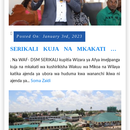
Posted On: January 3rd, 2023
SERIKALI KUJA NA MKAKATI WA
KUWASHIRIKISHA WAKUU WA
. Na WAF- DSM SERIKALI kupitia Wizara ya Afya imejipanga
MIKOA NA WILAYA KWENYE AJENDA
kuja na mkakati wa kushirikisha Wakuu wa Mikoa na Wilaya
YA UBORA WA HUDUMA
katika ajenda ya ubora wa huduma kwa wananchi ikiwa ni
ajenda ya...
Soma Zaidi