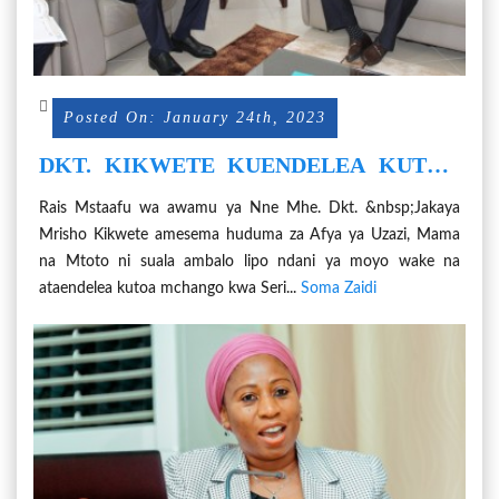
Posted On: January 24th, 2023
DKT. KIKWETE KUENDELEA KUTOA
MCHANGO HUDUMA ZA UZAZI,
Rais Mstaafu wa awamu ya Nne Mhe. Dkt. &nbsp;Jakaya
MAMA NA MTOTO
Mrisho Kikwete amesema huduma za Afya ya Uzazi, Mama
na Mtoto ni suala ambalo lipo ndani ya moyo wake na
ataendelea kutoa mchango kwa Seri...
Soma Zaidi