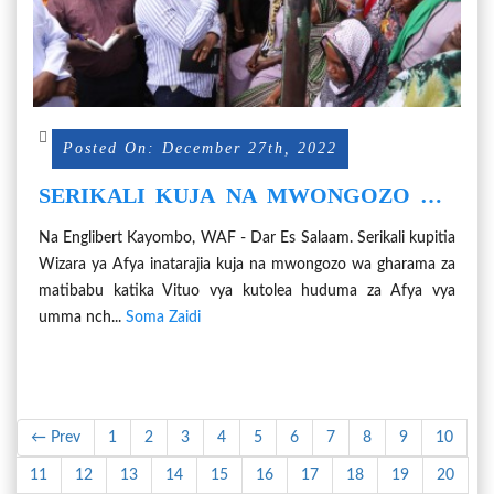
Posted On: December 27th, 2022
SERIKALI KUJA NA MWONGOZO WA
KUCHANGIA GHARAMA ZA
Na Englibert Kayombo, WAF - Dar Es Salaam. Serikali kupitia
MATIBABU NCHINI
Wizara ya Afya inatarajia kuja na mwongozo wa gharama za
matibabu katika Vituo vya kutolea huduma za Afya vya
umma nch...
Soma Zaidi
← Prev
1
2
3
4
5
6
7
8
9
10
11
12
13
14
15
16
17
18
19
20