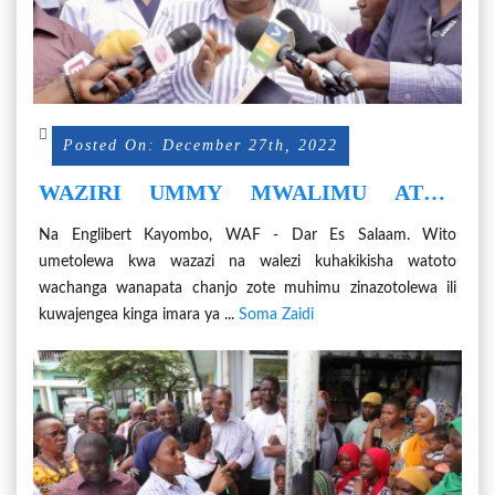
Posted On: December 27th, 2022
WAZIRI UMMY MWALIMU ATOA
WITO KWA WAZAZI NA WALEZI
Na Englibert Kayombo, WAF - Dar Es Salaam. Wito
KUSIMAMIA KIKAMILIFU CHANJO
umetolewa kwa wazazi na walezi kuhakikisha watoto
KWA WATOTO
wachanga wanapata chanjo zote muhimu zinazotolewa ili
kuwajengea kinga imara ya ...
Soma Zaidi