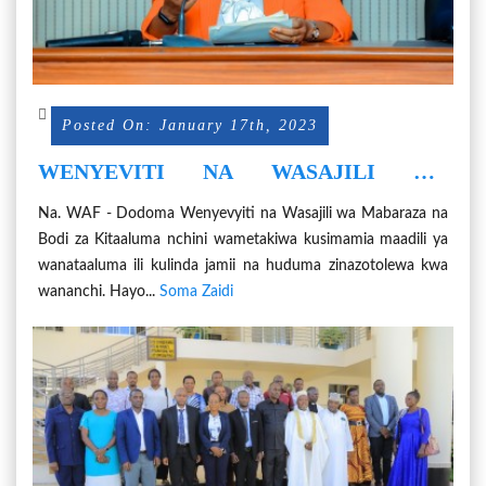
Posted On: January 17th, 2023
WENYEVITI NA WASAJILI WA
MABARAZA SIMAMIENI MAADILI YA
Na. WAF - Dodoma Wenyevyiti na Wasajili wa Mabaraza na
WATAALUMA - WAZIRI UMMY
Bodi za Kitaaluma nchini wametakiwa kusimamia maadili ya
wanataaluma ili kulinda jamii na huduma zinazotolewa kwa
wananchi. Hayo...
Soma Zaidi