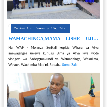
Posted On: January 4th, 2023
WAMACHINGA,MAMA LISHE JIJINI
MWANZA WAJENGEWA UELEWA
Na. WAF - Mwanza Serikali kupitia Wizara ya Afya
KUHUSU BIMA YA AFYA KWA WOTE
imewajengea uelewa kuhusu Bima ya Afya kwa wote
viongozi wa &nbsp;makundi ya Wamachinga, Wakulima,
Wavuvi, Wachimba Madini, Bodab...
Soma Zaidi