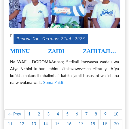
Posted On: October 22nd, 2023
MBINU ZAIDI ZAHITAJIKA
KUFIKISHA ELIMU YA AFYA NGAZI YA
Na WAF - DODOMA&nbsp; Serikali imewaasa wadau wa
JAMII
Afya Nchini kubuni mbinu zitakazowezesha elimu ya Afya
kufikia makundi mbalimbali katika jamii hususani wasichana
na wavulana wal...
Soma Zaidi
← Prev
1
2
3
4
5
6
7
8
9
10
11
12
13
14
15
16
17
18
19
20