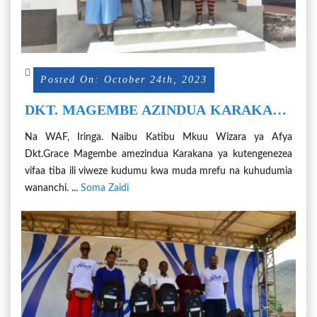
Posted On: October 24th, 2023
DKT. MAGEMBE AZINDUA KARAKANA
YA KUTENGENEZEA VIFAA TIBA
Na WAF, Iringa. Naibu Katibu Mkuu Wizara ya Afya
Dkt.Grace Magembe amezindua Karakana ya kutengenezea
vifaa tiba ili viweze kudumu kwa muda mrefu na kuhudumia
wananchi. ...
Soma Zaidi