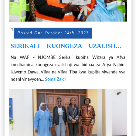
Posted On: October 24th, 2023
SERIKALI KUONGEZA UZALISHAJI
WA NDANI WA BIDHAA ZA AFYA.
Na WAF - NJOMBE Serikali kupitia Wizara ya Afya
imedhamiria kuongeza uzalishaji wa bidhaa za Afya Nchini
ikiwemo Dawa, Vifaa na Vifaa Tiba kwa kupitia viwanda vya
ndani vinavyoen...
Soma Zaidi