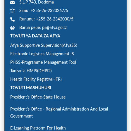
S.L.P 743, Dodoma
Simu: +255-26-2323267/5
Rununu: +255-26-2342000/5
Barua pepe: ps@afya.go.tz
TOVUTI YA DATA ZA AFYA
Afya Supportive Supervision(AfyaSS)
Electronic Logistics Management IS
PHSS-Programme Management Tool
Tanzania HMIS(DHIS2)
Health Facility Registry(HFR)
TOVUTI MASHUHURI
President's Office-State House
President's Office - Regional Administration And Local
Government
E-Learning Platform For Health