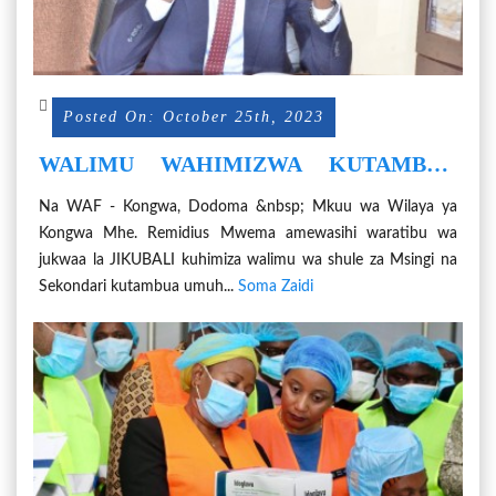
Posted On: October 25th, 2023
WALIMU WAHIMIZWA KUTAMBUA
UMUHIMU WA JUKWAA LA MALEZI
Na WAF - Kongwa, Dodoma &nbsp; Mkuu wa Wilaya ya
Kongwa Mhe. Remidius Mwema amewasihi waratibu wa
jukwaa la JIKUBALI kuhimiza walimu wa shule za Msingi na
Sekondari kutambua umuh...
Soma Zaidi