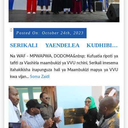
Posted On: October 24th, 2023
SERIKALI YAENDELEA KUDHIBITI
KASI YA MAAMBUKIZI MAPYA YA VVU
Na WAF - MPWAPWA, DODOMA&nbsp; Kufuatia ripoti ya
KWA VIJANA BALEHE.
tafiti za Viashiria maambukizi ya VVU nchini, Serikali imesema
itahakikisha inapunguza hali ya Maambukizi mapya ya VVU
kwa vijan...
Soma Zaidi