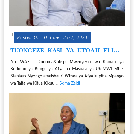
Posted On: October 23rd, 2023
TUONGEZE KASI YA UTOAJI ELIMU
NA UPIMAJI WA UGONJWA WA KIFUA
Na. WAF - Dodoma&nbsp; Mwenyekiti wa Kamati ya
KIKUU
Kudumu ya Bunge ya Afya na Masuala ya UKIMWI Mhe.
Stanlaus Nyongo ameishauri Wizara ya Afya kupitia Mpango
wa Taifa wa Kifua Kikuu ...
Soma Zaidi