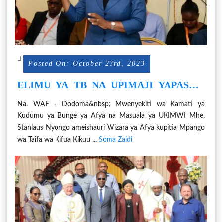
Posted On: October 23rd, 2023
ELIMU YA TB NA UPIMAJI YAPASWA
KUTOLEWA ZAIDI
Na. WAF - Dodoma&nbsp; Mwenyekiti wa Kamati ya
Kudumu ya Bunge ya Afya na Masuala ya UKIMWI Mhe.
Stanlaus Nyongo ameishauri Wizara ya Afya kupitia Mpango
wa Taifa wa Kifua Kikuu ...
Soma Zaidi