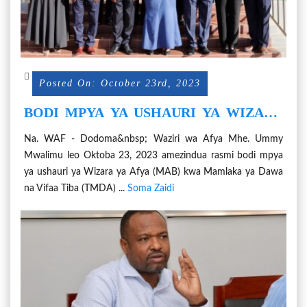
Posted On: October 23rd, 2023
BODI MPYA YA USHAURI YA WIZARA
YA AFYA (MAB) KWA TMDA
Na. WAF - Dodoma&nbsp; Waziri wa Afya Mhe. Ummy
YAZINDULIWA
Mwalimu leo Oktoba 23, 2023 amezindua rasmi bodi mpya
ya ushauri ya Wizara ya Afya (MAB) kwa Mamlaka ya Dawa
na Vifaa Tiba (TMDA) ...
Soma Zaidi