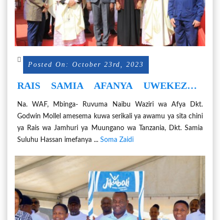
Posted On: October 23rd, 2023
RAIS SAMIA AFANYA UWEKEZAJI
MKUBWA KULINDA AFYA ZA
Na. WAF, Mbinga- Ruvuma Naibu Waziri wa Afya Dkt.
WATANZANIA
Godwin Mollel amesema kuwa serikali ya awamu ya sita chini
ya Rais wa Jamhuri ya Muungano wa Tanzania, Dkt. Samia
Suluhu Hassan imefanya ...
Soma Zaidi