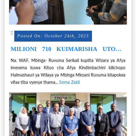
Posted On: October 24th, 2023
MILIONI 710 KUIMARISHA UTOAJI
HUDUMA ZA AFYA MBINGA
Na. WAF, Mbinga- Ruvuma Serikali kupitia Wizara ya Afya
imesema kuwa Kituo cha Afya Kindimbachini kilichopo
Halmashauri ya Wilaya ya Mbinga Mkoani Ruvuma kitapokea
vifaa tiba vyenye thama...
Soma Zaidi