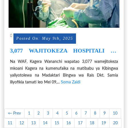
Posted On: May 9th, 2025
3,077 WAJITOKEZA HOSPITALI YA
RUFAA YA MKOA KAGERA KUPATA
Na WAF, Kagera Wananchi wapatao 3,077 wamejitokeza
HUDUMA ZA KIBINGWA
mkoani Kagera na kumenufaika na matibabu ya Kibingwa
yaliyotolewa na Madaktari Bingwa wa Rais Dkt. Samia
iliyofikia tamati leo Mei 09,...
Soma Zaidi
← Prev
1
2
3
4
5
6
7
8
9
10
11
12
13
14
15
16
17
18
19
20