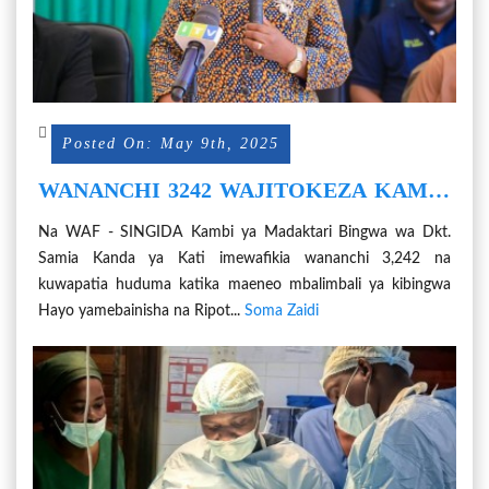
Posted On: May 9th, 2025
WANANCHI 3242 WAJITOKEZA KAMBI
YA KIBINGWA MADAKTARI RAIS DKT.
Na WAF - SINGIDA Kambi ya Madaktari Bingwa wa Dkt.
SAMIA KANDA YA KATI
Samia Kanda ya Kati imewafikia wananchi 3,242 na
kuwapatia huduma katika maeneo mbalimbali ya kibingwa
Hayo yamebainisha na Ripot...
Soma Zaidi