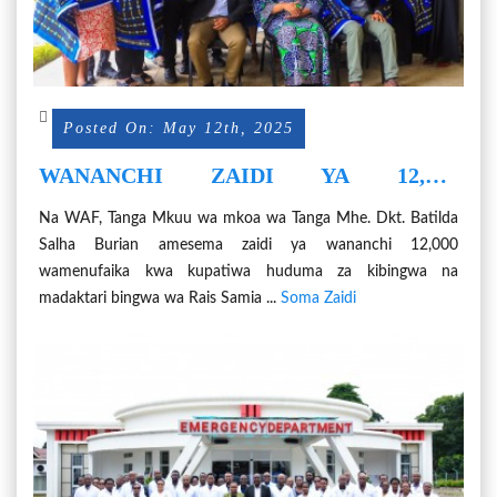
Posted On: May 12th, 2025
WANANCHI ZAIDI YA 12,000
WANUFAIKA NA KAMBI YA
Na WAF, Tanga Mkuu wa mkoa wa Tanga Mhe. Dkt. Batilda
MADAKTARI BINGWA WA RAIS SAMIA
Salha Burian amesema zaidi ya wananchi 12,000
wamenufaika kwa kupatiwa huduma za kibingwa na
madaktari bingwa wa Rais Samia ...
Soma Zaidi