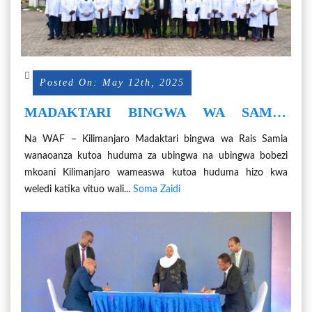
Posted On: May 12th, 2025
MADAKTARI BINGWA WA SAMIA
WAASWA KUTOA HUDUMA KWA
Na WAF – Kilimanjaro Madaktari bingwa wa Rais Samia
WELEDI
wanaoanza kutoa huduma za ubingwa na ubingwa bobezi
mkoani Kilimanjaro wameaswa kutoa huduma hizo kwa
weledi katika vituo wali...
Soma Zaidi