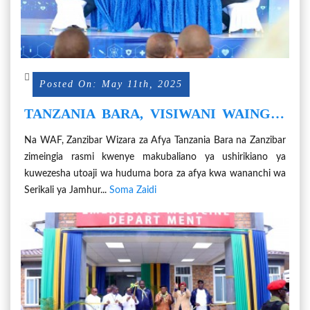
Posted On: May 11th, 2025
TANZANIA BARA, VISIWANI WAINGIA
MAKUBALIANO UTOAJI WA HUDUMA
Na WAF, Zanzibar Wizara za Afya Tanzania Bara na Zanzibar
ZA AFYA
zimeingia rasmi kwenye makubaliano ya ushirikiano ya
kuwezesha utoaji wa huduma bora za afya kwa wananchi wa
Serikali ya Jamhur...
Soma Zaidi