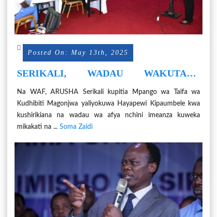
Posted On: May 13th, 2025
SERIKALI, WADAU WAKUTANA
KUWEKA AFUA YA MAGONJWA
Na WAF, ARUSHA Serikali kupitia Mpango wa Taifa wa
YALIYOKUWA HAYAPEWI
Kudhibiti Magonjwa yaliyokuwa Hayapewi Kipaumbele kwa
KIPAUMBELE
kushirikiana na wadau wa afya nchini imeanza kuweka
mikakati na ...
Soma Zaidi