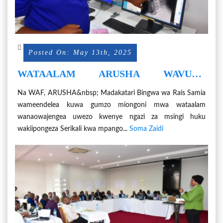
Posted On: May 13th, 2025
WATAALAM ARUSHA WAVUNA
MAARIFA KWA MABINGWA WA RAIS
Na WAF, ARUSHA&nbsp; Madakatari Bingwa wa Rais Samia
SAMIA
wameendelea kuwa gumzo miongoni mwa wataalam
wanaowajengea uwezo kwenye ngazi za msingi huku
wakiipongeza Serikali kwa mpango...
Soma Zaidi