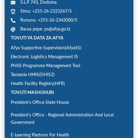
S.L.P 743, Dodoma
Simu: +255-26-2323267/5
Rununu: +255-26-2342000/5
Barua pepe: ps@afya.go.tz
TOVUTI YA DATA ZA AFYA
Afya Supportive Supervision(AfyaSS)
Electronic Logistics Management IS
PHSS-Programme Management Tool
Tanzania HMIS(DHIS2)
Health Facility Registry(HFR)
TOVUTI MASHUHURI
President's Office-State House
President's Office - Regional Administration And Local
Government
E-Learning Platform For Health