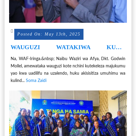
Posted On: May 13th, 2025
WAUGUZI WATAKIWA KUWA
WAADILIFU, WAGUNDUZI KATIKA
Na, WAF-Iringa.&nbsp; Naibu Waziri wa Afya, Dkt. Godwin
KAZI
Mollel, amewataka wauguzi kote nchini kutekeleza majukumu
yao kwa uadilifu na uzalendo, huku akisisitiza umuhimu wa
kulind...
Soma Zaidi