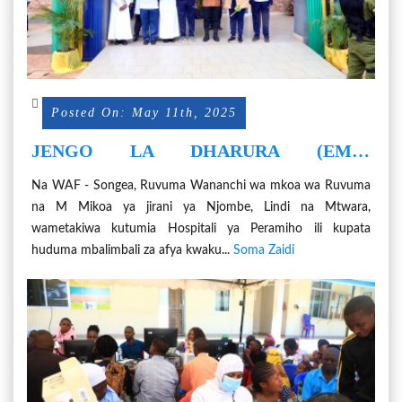
Posted On: May 11th, 2025
JENGO LA DHARURA (EMD)
HOSPITALI YA MT. JOSEPH
Na WAF - Songea, Ruvuma Wananchi wa mkoa wa Ruvuma
PERAMIHO LAZINDULIWA
na M Mikoa ya jirani ya Njombe, Lindi na Mtwara,
wametakiwa kutumia Hospitali ya Peramiho ili kupata
huduma mbalimbali za afya kwaku...
Soma Zaidi