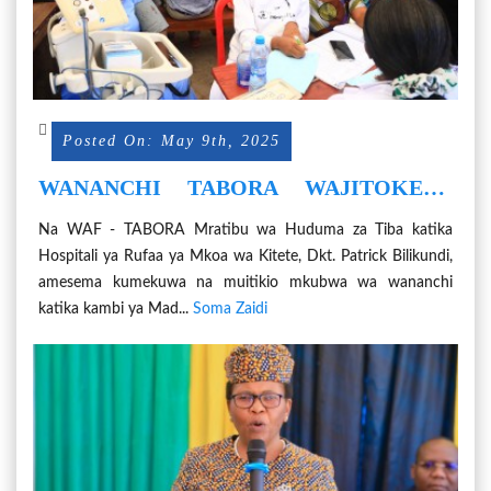
Posted On: May 9th, 2025
WANANCHI TABORA WAJITOKEZA
KWA WINGI KUPATA HUDUMA ZA
Na WAF - TABORA Mratibu wa Huduma za Tiba katika
KIBINGWA
Hospitali ya Rufaa ya Mkoa wa Kitete, Dkt. Patrick Bilikundi,
amesema kumekuwa na muitikio mkubwa wa wananchi
katika kambi ya Mad...
Soma Zaidi