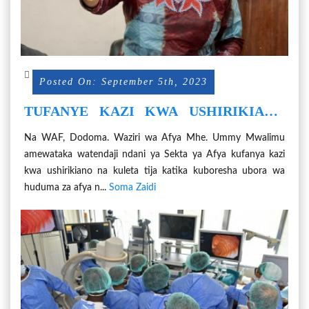
Posted On: September 5th, 2023
TUFANYE KAZI KWA USHIRIKIANO
ILI KUBORESHA HUDUMA ZA AFYA
Na WAF, Dodoma. Waziri wa Afya Mhe. Ummy Mwalimu
NCHINI.
amewataka watendaji ndani ya Sekta ya Afya kufanya kazi
kwa ushirikiano na kuleta tija katika kuboresha ubora wa
huduma za afya n...
Soma Zaidi