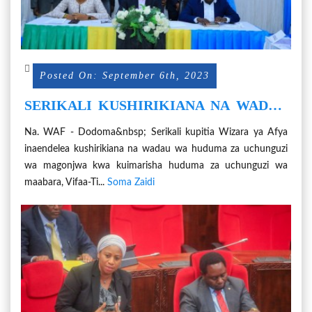
Posted On: September 6th, 2023
SERIKALI KUSHIRIKIANA NA WADAU
KUIMARISHA HUDUMA ZA
Na. WAF - Dodoma&nbsp; Serikali kupitia Wizara ya Afya
UCHUNGUZI WA MAABARA
inaendelea kushirikiana na wadau wa huduma za uchunguzi
wa magonjwa kwa kuimarisha huduma za uchunguzi wa
maabara, Vifaa-Ti...
Soma Zaidi