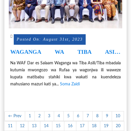
Posted On: August 31st, 2023
WAGANGA WA TIBA ASILI
WAKUMBUSHWA KUTUMIA
Na WAF Dar es Salaam Waganga wa Tiba Asili/Tiba mbadala
MWONGOZO WA RUFAA ZA
kutumia mwongozo wa Rufaa ya wagonjwa ili waweze
WAGONJWA
kupata matibabu stahiki kwa wakati na kuendeleza
mahusiano mazuri kati ya...
Soma Zaidi
← Prev
1
2
3
4
5
6
7
8
9
10
11
12
13
14
15
16
17
18
19
20