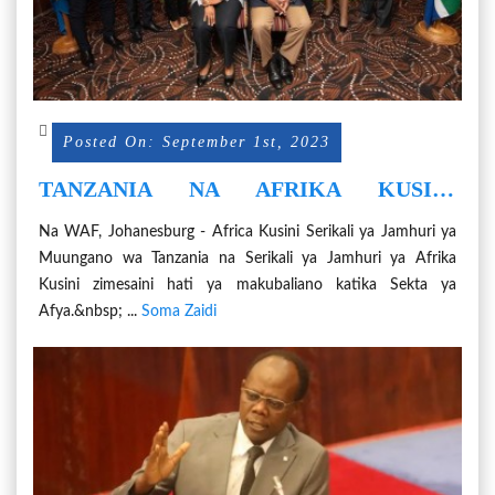
Posted On: September 1st, 2023
TANZANIA NA AFRIKA KUSINI
ZASAINI MAKUBALIANO YA
Na WAF, Johanesburg - Africa Kusini Serikali ya Jamhuri ya
USHIRIKIANO KATIKA SEKTA YA
Muungano wa Tanzania na Serikali ya Jamhuri ya Afrika
AFYA
Kusini zimesaini hati ya makubaliano katika Sekta ya
Afya.&nbsp; ...
Soma Zaidi