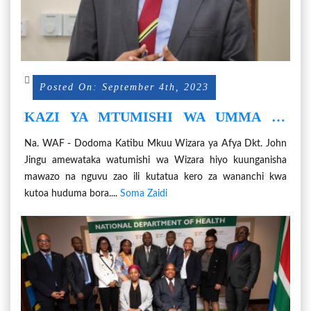
Posted On: September 4th, 2023
KAZI YA MTUMISHI WA UMMA NI
KUTATUA KERO ZA WANANCHI - DKT.
Na. WAF - Dodoma Katibu Mkuu Wizara ya Afya Dkt. John
JINGU
Jingu amewataka watumishi wa Wizara hiyo kuunganisha
mawazo na nguvu zao ili kutatua kero za wananchi kwa
kutoa huduma bora....
Soma Zaidi