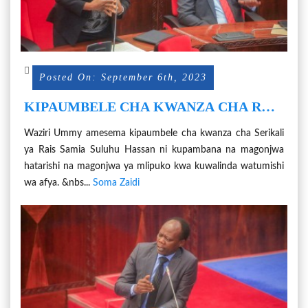
Posted On: September 6th, 2023
KIPAUMBELE CHA KWANZA CHA RAIS
SAMIA NI KUPAMBANA NA
Waziri Ummy amesema kipaumbele cha kwanza cha Serikali
MAGONJWA HATARISHI KWA
ya Rais Samia Suluhu Hassan ni kupambana na magonjwa
KUWALINDA WATUMISHI WA AFYA
hatarishi na magonjwa ya mlipuko kwa kuwalinda watumishi
wa afya. &nbs...
Soma Zaidi