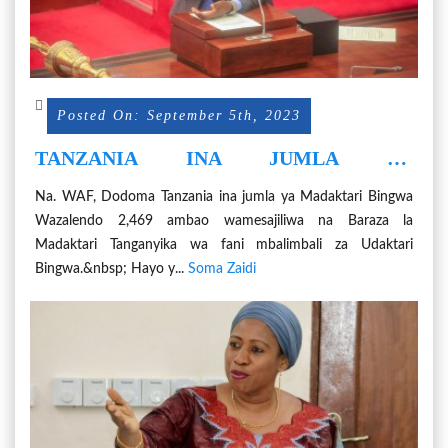
Posted On: September 5th, 2023
TANZANIA INA JUMLA YA
MADAKTARI BINGWA WAZALENDO
Na. WAF, Dodoma Tanzania ina jumla ya Madaktari Bingwa
2,469
Wazalendo 2,469 ambao wamesajiliwa na Baraza la
Madaktari Tanganyika wa fani mbalimbali za Udaktari
Bingwa.&nbsp; Hayo y...
Soma Zaidi