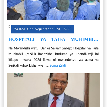
Posted On: September 5th, 2023
HOSPITALI YA TAIFA MUHIMBILI
KUPANDIKIZA INI 2025
Na Mwandishi wetu, Dar es Salaam&nbsp; Hospitali ya Taifa
Muhimbili (MNH) itaanzisha huduma ya upandikizaji Ini
ifikapo mwaka 2025 ikiwa ni mwendelezo wa azma ya
Serikali kuhakikisha kwam...
Soma Zaidi