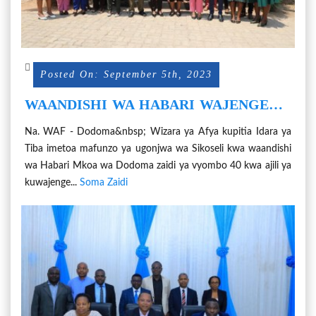
Posted On: September 5th, 2023
WAANDISHI WA HABARI WAJENGEWA
UWEZO JUU YA UGONJWA WA
Na. WAF - Dodoma&nbsp; Wizara ya Afya kupitia Idara ya
SIKOSELI
Tiba imetoa mafunzo ya ugonjwa wa Sikoseli kwa waandishi
wa Habari Mkoa wa Dodoma zaidi ya vyombo 40 kwa ajili ya
kuwajenge...
Soma Zaidi