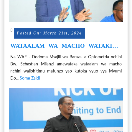
Posted On: March 21st, 2024
WATAALAM WA MACHO WATAKIWA
KUJISAJILI KWENYE MFUMO WA
Na WAF - Dodoma Msajili wa Baraza la Optometria nchini
HFRS ILI WAWEZE KUTAMBULIKA
Bw. Sebastian Milanzi amewataka wataalam wa macho
nchini waliohitimu mafunzo yao kutoka vyuo vya Mvumi
Do...
Soma Zaidi