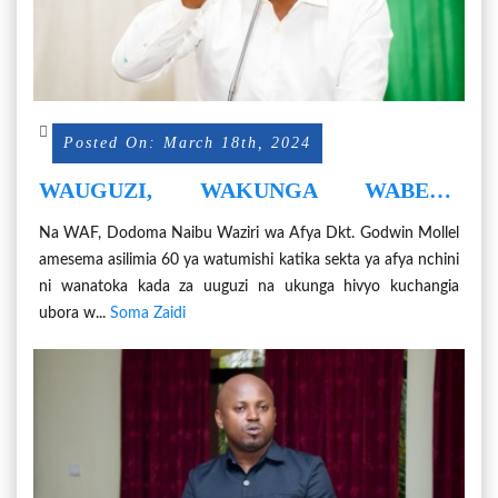
Posted On: March 18th, 2024
WAUGUZI, WAKUNGA WABEBA
ASILIMIA 60 WATUMISHI SEKTA YA
Na WAF, Dodoma Naibu Waziri wa Afya Dkt. Godwin Mollel
AFYA
amesema asilimia 60 ya watumishi katika sekta ya afya nchini
ni wanatoka kada za uuguzi na ukunga hivyo kuchangia
ubora w...
Soma Zaidi