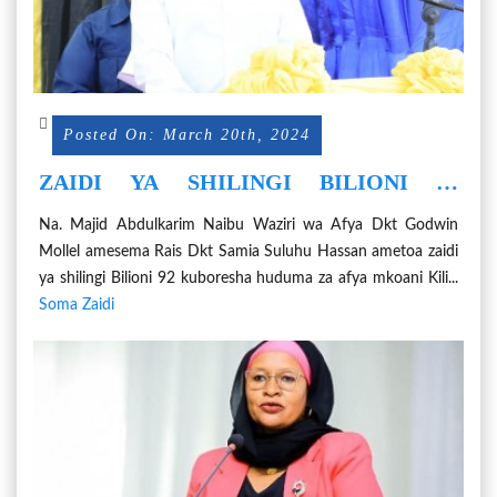
Posted On: March 20th, 2024
ZAIDI YA SHILINGI BILIONI 92
KUBORESHA HUDUMA ZA AFYA
Na. Majid Abdulkarim Naibu Waziri wa Afya Dkt Godwin
KILIMANJARO
Mollel amesema Rais Dkt Samia Suluhu Hassan ametoa zaidi
ya shilingi Bilioni 92 kuboresha huduma za afya mkoani Kili...
Soma Zaidi