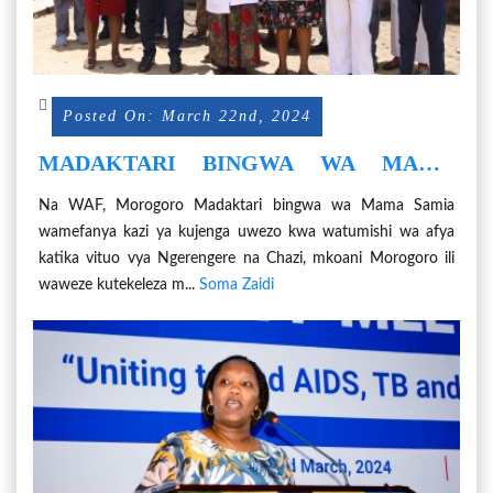
Posted On: March 22nd, 2024
MADAKTARI BINGWA WA MAMA
SAMIA WAJENGA UWEZO KWA
Na WAF, Morogoro Madaktari bingwa wa Mama Samia
WATUMISHI WA AFYA MOROGORO
wamefanya kazi ya kujenga uwezo kwa watumishi wa afya
katika vituo vya Ngerengere na Chazi, mkoani Morogoro ili
waweze kutekeleza m...
Soma Zaidi