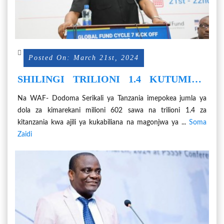
Posted On: March 21st, 2024
SHILINGI TRILIONI 1.4 KUTUMIKA
KUKABILIANA NA MAGONJWA YA
Na WAF- Dodoma Serikali ya Tanzania imepokea jumla ya
MALARIA, UKIMWI NA KIFUA KIKUU
dola za kimarekani milioni 602 sawa na trilioni 1.4 za
kitanzania kwa ajili ya kukabiliana na magonjwa ya ...
Soma
Zaidi