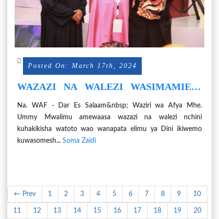
Posted On: March 17th, 2024
WAZAZI NA WALEZI WASIMAMIENI
WATOTO KUSOMA DINI
Na. WAF - Dar Es Salaam&nbsp; Waziri wa Afya Mhe.
Ummy Mwalimu amewaasa wazazi na walezi nchini
kuhakikisha watoto wao wanapata elimu ya Dini ikiwemo
kuwasomesh...
Soma Zaidi
← Prev
1
2
3
4
5
6
7
8
9
10
11
12
13
14
15
16
17
18
19
20