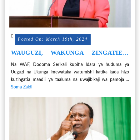
Posted On: March 19th, 2024
WAUGUZI, WAKUNGA ZINGATIENI
MAADILI YA KAZI ZENU
Na WAF, Dodoma Serikali kupitia Idara ya huduma ya
Uuguzi na Ukunga imewataka watumishi katika kada hizo
kuzingatia maadili ya taaluma na uwajibikaji wa pamoja ...
Soma Zaidi