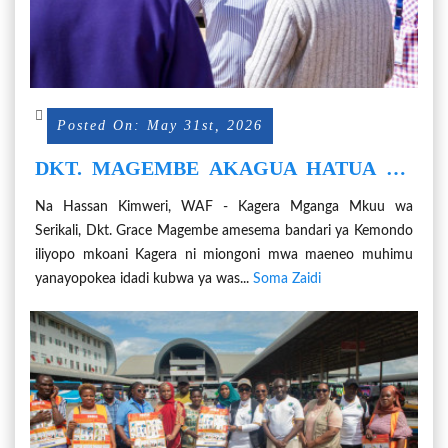
Posted On: May 31st, 2026
DKT. MAGEMBE AKAGUA HATUA ZA
UDHIBITI WA MAGONJWA MIPAKANI -
Na Hassan Kimweri, WAF - Kagera Mganga Mkuu wa
KAGERA
Serikali, Dkt. Grace Magembe amesema bandari ya Kemondo
iliyopo mkoani Kagera ni miongoni mwa maeneo muhimu
yanayopokea idadi kubwa ya was...
Soma Zaidi