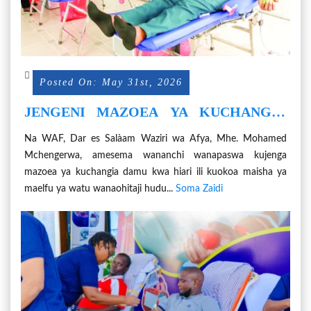
Posted On: May 31st, 2026
JENGENI MAZOEA YA KUCHANGIA
DAMU ILI KUOKOA MAISHA
Na WAF, Dar es Salàam Waziri wa Afya, Mhe. Mohamed
Mchengerwa, amesema wananchi wanapaswa kujenga
mazoea ya kuchangia damu kwa hiari ili kuokoa maisha ya
maelfu ya watu wanaohitaji hudu...
Soma Zaidi