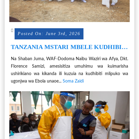
Posted On: June 3rd, 2026
TANZANIA MSTARI MBELE KUDHIBITI
MLIPUKO WA EBOLA AFRIKA
Na Shaban Juma, WAF-Dodoma Naibu Waziri wa Afya, Dkt.
MASHARIKI
Florence Samizi, amesisitiza umuhimu wa kuimarisha
ushirikiano wa kikanda ili kuzuia na kudhibiti mlipuko wa
ugonjwa wa Ebola unaoe...
Soma Zaidi