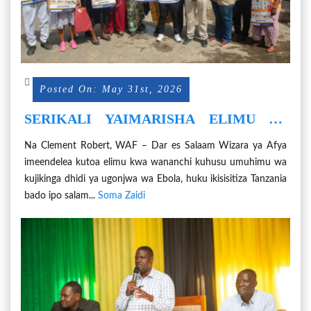
Posted On: May 31st, 2026
SERIKALI YAIMARISHA ELIMU YA
AFYA DHIDI YA EBOLA NCHINI
Na Clement Robert, WAF – Dar es Salaam Wizara ya Afya
imeendelea kutoa elimu kwa wananchi kuhusu umuhimu wa
kujikinga dhidi ya ugonjwa wa Ebola, huku ikisisitiza Tanzania
bado ipo salam...
Soma Zaidi