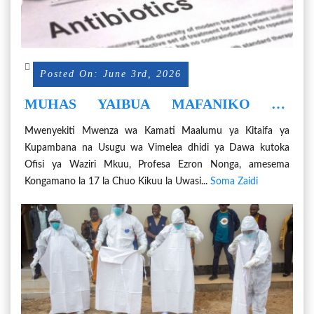
Posted On: June 3rd, 2026
MUHAS YAIBUA MAFANIKO YA
MAPAMBANO YA USUGU WA VIMELEA
Mwenyekiti Mwenza wa Kamati Maalumu ya Kitaifa ya
DHIDI YA DAWA KWA
Kupambana na Usugu wa Vimelea dhidi ya Dawa kutoka
BINADAMU,WANYAMA
Ofisi ya Waziri Mkuu, Profesa Ezron Nonga, amesema
Kongamano la 17 la Chuo Kikuu la Uwasi...
Soma Zaidi