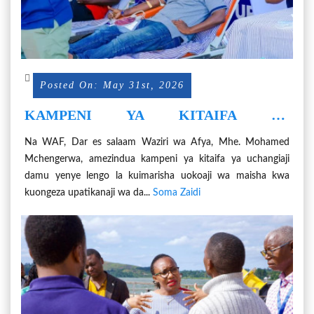
Posted On: May 31st, 2026
KAMPENI YA KITAIFA YA
UCHANGIAJI DAMU KUIMARISHA
Na WAF, Dar es salaam Waziri wa Afya, Mhe. Mohamed
UOKOAJI WA MAISHA
Mchengerwa, amezindua kampeni ya kitaifa ya uchangiaji
damu yenye lengo la kuimarisha uokoaji wa maisha kwa
kuongeza upatikanaji wa da...
Soma Zaidi