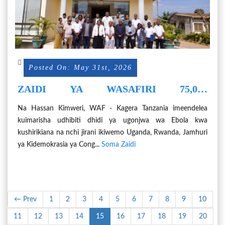
Posted On: May 31st, 2026
ZAIDI YA WASAFIRI 75,000
WAFANYIWA UCHUNGUZI NA
Na Hassan Kimweri, WAF - Kagera Tanzania imeendelea
HAKUNA KISA CHA EBOLA
kuimarisha udhibiti dhidi ya ugonjwa wa Ebola kwa
KILICHOBAINIKA TANZANIA HADI
kushirikiana na nchi jirani ikiwemo Uganda, Rwanda, Jamhuri
SASA.
ya Kidemokrasia ya Cong...
Soma Zaidi
← Prev
1
2
3
4
5
6
7
8
9
10
11
12
13
14
15
16
17
18
19
20