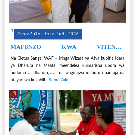
Posted On: June 2nd, 2026
MAFUNZO KWA VITENDO
YAIMARISHA HUDUMA ZA DHARURA
Na Cletus Sanga, WAF – Iringa Wizara ya Afya kupitia Idara
NA UTAYARI KUJIKINGA NA EBOLA
ya Dharura na Maafa imeendelea kuimarisha ubora wa
huduma za dharura, ajali na wagonjwa mahututi pamoja na
utayari wa kukabili...
Soma Zaidi