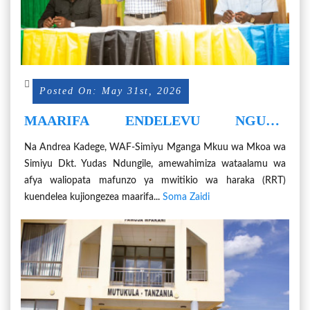
Posted On: May 31st, 2026
MAARIFA ENDELEVU NGUZO
MUHIMU YA KUIMARISHA MWITIKIO
Na Andrea Kadege, WAF-Simiyu Mganga Mkuu wa Mkoa wa
WA DHARURA ZA KIAFYA
Simiyu Dkt. Yudas Ndungile, amewahimiza wataalamu wa
afya waliopata mafunzo ya mwitikio wa haraka (RRT)
kuendelea kujiongezea maarifa...
Soma Zaidi