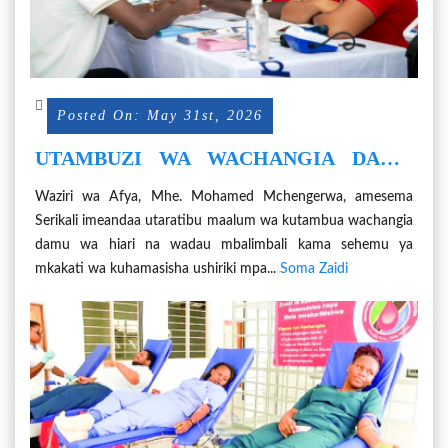
Posted On: May 31st, 2026
UTAMBUZI WA WACHANGIA DAMU
KUCHOCHEA UTAMADUNI WA
Waziri wa Afya, Mhe. Mohamed Mchengerwa, amesema
UCHANGIAJI DAMU NCHINI
Serikali imeandaa utaratibu maalum wa kutambua wachangia
damu wa hiari na wadau mbalimbali kama sehemu ya
mkakati wa kuhamasisha ushiriki mpa...
Soma Zaidi