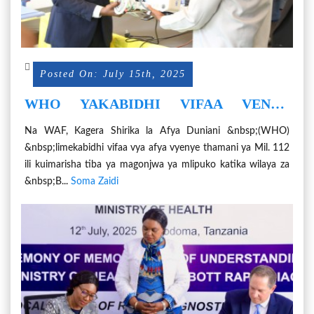
Posted On: July 15th, 2025
WHO YAKABIDHI VIFAA VENYE
THAMANI YA MIL. 112 KUDHIBITI
Na WAF, Kagera Shirika la Afya Duniani &nbsp;(WHO)
MAGONJWA YA MILIPUKO KAGERA
&nbsp;limekabidhi vifaa vya afya vyenye thamani ya Mil. 112
ili kuimarisha tiba ya magonjwa ya mlipuko katika wilaya za
&nbsp;B...
Soma Zaidi