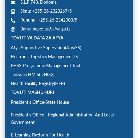
S.L.P 743, Dodoma
Simu: +255-26-2323267/5
Rununu: +255-26-2342000/5
Barua pepe: ps@afya.go.tz
TOVUTI YA DATA ZA AFYA
Afya Supportive Supervision(AfyaSS)
Electronic Logistics Management IS
PHSS-Programme Management Tool
Tanzania HMIS(DHIS2)
Health Facility Registry(HFR)
TOVUTI MASHUHURI
President's Office-State House
President's Office - Regional Administration And Local
Government
E-Learning Platform For Health