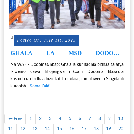
Posted On: July 1st, 2025
GHALA LA MSD DODOMA
KUSAMBAZA DAWA MIKOA JIRANI
Na WAF - Dodoma&nbsp; Ghala la kuhifadhia bidhaa za afya
ikiwemo dawa lililojengwa mkoani Dodoma litasaidia
kusambaza bidhaa hizo katika mikoa jirani ikiwemo Singida ili
kurahish...
Soma Zaidi
← Prev
1
2
3
4
5
6
7
8
9
10
11
12
13
14
15
16
17
18
19
20