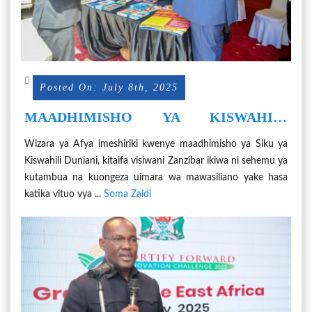
Posted On: July 8th, 2025
MAADHIMISHO YA KISWAHILI
YAGUSA SEKTA YA AFYA
Wizara ya Afya imeshiriki kwenye maadhimisho ya Siku ya
Kiswahili Duniani, kitaifa visiwani Zanzibar ikiwa ni sehemu ya
kutambua na kuongeza uimara wa mawasiliano yake hasa
katika vituo vya ...
Soma Zaidi