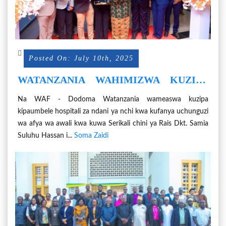
Posted On: July 10th, 2025
WATANZANIA WAHIMIZWA KUZIPA
KIPAUMBELE HOSPITALI ZA NDANI
Na WAF - Dodoma Watanzania wameaswa kuzipa
KWA HUDUMA ZA VIPIMO
kipaumbele hospitali za ndani ya nchi kwa kufanya uchunguzi
wa afya wa awali kwa kuwa Serikali chini ya Rais Dkt. Samia
Suluhu Hassan i...
Soma Zaidi