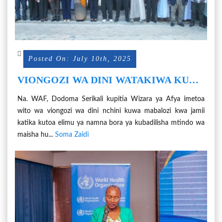
Posted On: July 10th, 2025
VIONGOZI WA DINI WATAKIWA KUWA
MABALOZI KWA JAMII KUJIKINGA
Na. WAF, Dodoma Serikali kupitia Wizara ya Afya imetoa
NA MAGONJWA YASIYOAMBUKIZA.
wito wa viongozi wa dini nchini kuwa mabalozi kwa jamii
katika kutoa elimu ya namna bora ya kubadilisha mtindo wa
maisha hu...
Soma Zaidi