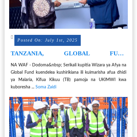
Posted On: July 1st, 2025
TANZANIA, GLOBAL FUND
KUENDELEZA USHIRIKIANO
NA WAF - Dodoma&nbsp; Serikali kupitia Wizara ya Afya na
KUIMARISHA AFUA ZA MALARIA, TB
Global Fund kuendelea kushirikiana ili kuimarisha afua dhidi
NA UKIMWI
ya Malaria, Kifua Kikuu (TB) pamoja na UKIMWI kwa
kuboresha ...
Soma Zaidi