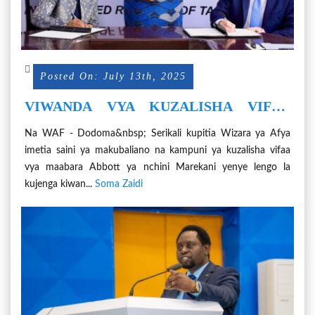
Posted On: July 13th, 2025
VIWANDA VYA KUZALISHA VIFAA
TIBA KUONGEZEKA NCHINI
Na WAF - Dodoma&nbsp; Serikali kupitia Wizara ya Afya
imetia saini ya makubaliano na kampuni ya kuzalisha vifaa
vya maabara Abbott ya nchini Marekani yenye lengo la
kujenga kiwan...
Soma Zaidi