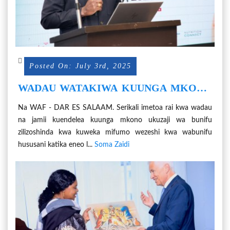
Posted On: July 3rd, 2025
WADAU WATAKIWA KUUNGA MKONO
BUNIFU ZINAZOSHINDA
Na WAF - DAR ES SALAAM. Serikali imetoa rai kwa wadau
na jamii kuendelea kuunga mkono ukuzaji wa bunifu
zilizoshinda kwa kuweka mifumo wezeshi kwa wabunifu
hususani katika eneo l...
Soma Zaidi