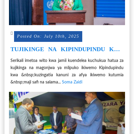
Posted On: July 10th, 2025
TUJIKINGE NA KIPINDUPINDU KWA
KUTUMIA MAJI SAFI NA SALAMA
Serikali imetoa wito kwa jamii kuendelea kuchukua hatua za
kujikinga na magonjwa ya mlipuko ikiwemo Kipindupindu
kwa &nbsp;kuzingatia kanuni za afya ikiwemo kutumia
&nbsp;maji safi na salama...
Soma Zaidi