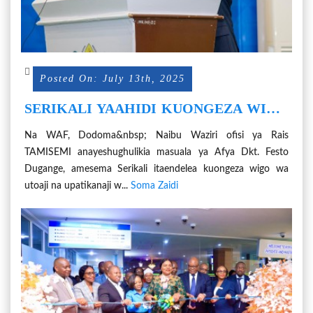
Posted On: July 13th, 2025
SERIKALI YAAHIDI KUONGEZA WIGO
WA UTOAJI HUDUMA ZA AFYA
Na WAF, Dodoma&nbsp; Naibu Waziri ofisi ya Rais
TAMISEMI anayeshughulikia masuala ya Afya Dkt. Festo
Dugange, amesema Serikali itaendelea kuongeza wigo wa
utoaji na upatikanaji w...
Soma Zaidi