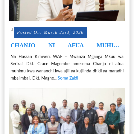
Posted On: March 23rd, 2026
CHANJO NI AFUA MUHIMU
KUJIKINGA DHIDI YA MAGONJWA
Na Hassan Kimweri, WAF - Mwanza Mganga Mkuu wa
Serikali Dkt. Grace Magembe amesema Chanjo ni afua
muhimu kwa wananchi kwa ajili ya kujilinda dhidi ya maradhi
mbalimbali. Dkt. Maghe...
Soma Zaidi