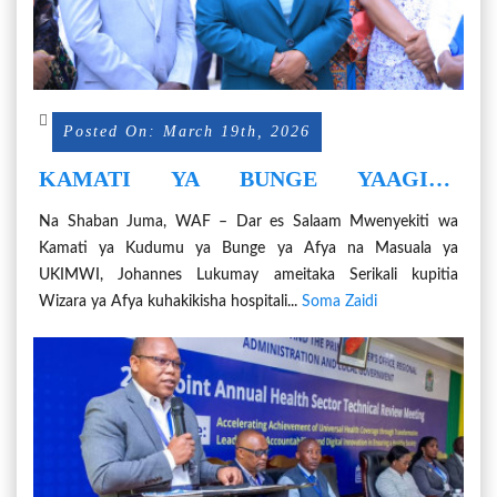
Posted On: March 19th, 2026
KAMATI YA BUNGE YAAGIZA
UBORESHAJI WA HUDUMA ZA AFYA
Na Shaban Juma, WAF – Dar es Salaam Mwenyekiti wa
NA MIUNDOMBINU HOSPITALINI
Kamati ya Kudumu ya Bunge ya Afya na Masuala ya
UKIMWI, Johannes Lukumay ameitaka Serikali kupitia
Wizara ya Afya kuhakikisha hospitali...
Soma Zaidi