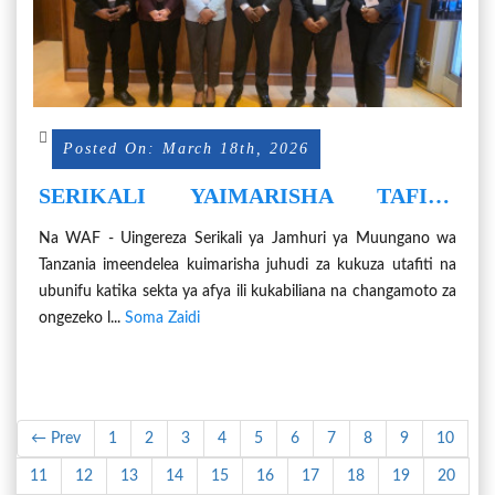
Posted On: March 18th, 2026
SERIKALI YAIMARISHA TAFITI,
MATUMIZI YA TEHAMA SEKTA YA
Na WAF - Uingereza Serikali ya Jamhuri ya Muungano wa
AFYA
Tanzania imeendelea kuimarisha juhudi za kukuza utafiti na
ubunifu katika sekta ya afya ili kukabiliana na changamoto za
ongezeko l...
Soma Zaidi
← Prev
1
2
3
4
5
6
7
8
9
10
11
12
13
14
15
16
17
18
19
20