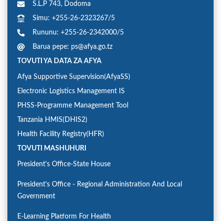
S.L.P 743, Dodoma
Simu: +255-26-2323267/5
Rununu: +255-26-2342000/5
Barua pepe: ps@afya.go.tz
TOVUTI YA DATA ZA AFYA
Afya Supportive Supervision(AfyaSS)
Electronic Logistics Management IS
PHSS-Programme Management Tool
Tanzania HMIS(DHIS2)
Health Facility Registry(HFR)
TOVUTI MASHUHURI
President's Office-State House
President's Office - Regional Administration And Local
Government
E-Learning Platform For Health