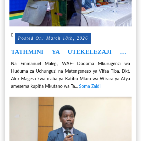
Posted On: March 18th, 2026
TATHMINI YA UTEKELEZAJI WA
VIPAUMBELE VYA AFYA KUWA
Na Emmanuel Malegi, WAF- Dodoma Mkurugenzi wa
CHACHU YA UBORA WA HUDUMA
Huduma za Uchunguzi na Matengenezo ya Vifaa Tiba, Dkt.
Alex Magesa kwa niaba ya Katibu Mkuu wa Wizara ya Afya
amesema kupitia Mkutano wa Ta...
Soma Zaidi