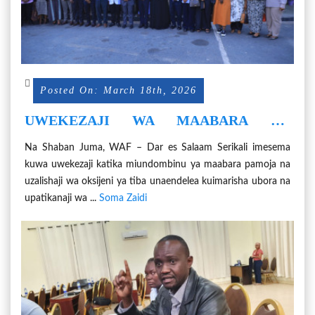
Posted On: March 18th, 2026
UWEKEZAJI WA MAABARA NA
MITAMBO YA OKSIJENI WAIMARISHA
Na Shaban Juma, WAF – Dar es Salaam Serikali imesema
HUDUMA ZA AFYA TEMEKE
kuwa uwekezaji katika miundombinu ya maabara pamoja na
uzalishaji wa oksijeni ya tiba unaendelea kuimarisha ubora na
upatikanaji wa ...
Soma Zaidi