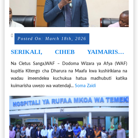
Posted On: March 18th, 2026
SERIKALI, CIHEB YAIMARISHA
MAFUNZO NA KANZIDATA YA
Na Cletus Sanga,WAF – Dodoma Wizara ya Afya (WAF)
WATAALAMU WA DHARURA NA
kupitia Kitengo cha Dharura na Maafa kwa kushirikiana na
MAAFA
wadau imeendelea kuchukua hatua madhubuti katika
kuimarisha uwezo wa watendaji...
Soma Zaidi