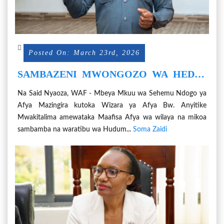
Posted On: March 23rd, 2026
SAMBAZENI MWONGOZO WA HEDHI
SALAMA NA ZANA ZAKE KATIKA
Na Said Nyaoza, WAF - Mbeya Mkuu wa Sehemu Ndogo ya
MAENEO YENU
Afya Mazingira kutoka Wizara ya Afya Bw. Anyitike
Mwakitalima amewataka Maafisa Afya wa wilaya na mikoa
sambamba na waratibu wa Hudum...
Soma Zaidi