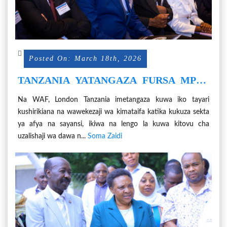
Posted On: March 18th, 2026
TANZANIA YATANGAZA FURSA MPYA
ZA UWEKEZAJI SEKTA YA AFYA
Na WAF, London Tanzania imetangaza kuwa iko tayari
KIMATAIFA
kushirikiana na wawekezaji wa kimataifa katika kukuza sekta
ya afya na sayansi, ikiwa na lengo la kuwa kitovu cha
uzalishaji wa dawa n...
Soma Zaidi