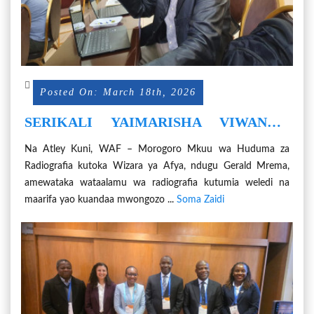
Posted On: March 18th, 2026
SERIKALI YAIMARISHA VIWANGO
VYA HUDUMA ZA RADIOGRAFIA,
Na Atley Kuni, WAF – Morogoro Mkuu wa Huduma za
WATAALAM WATAKIWA KUANDAA
Radiografia kutoka Wizara ya Afya, ndugu Gerald Mrema,
MWONGOZO WA KISASA
amewataka wataalamu wa radiografia kutumia weledi na
maarifa yao kuandaa mwongozo ...
Soma Zaidi