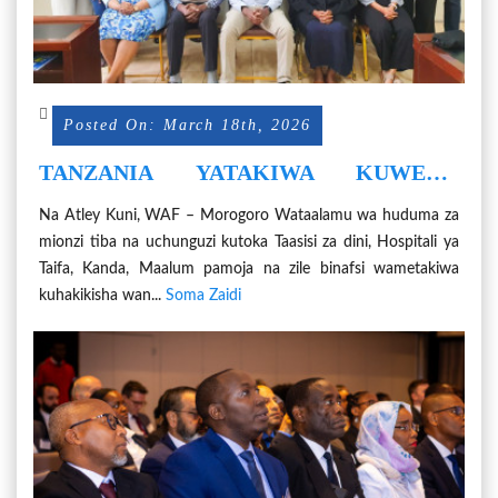
Posted On: March 18th, 2026
TANZANIA YATAKIWA KUWEKA
VIWANGO VYA UBORA WA HUDUMA
Na Atley Kuni, WAF – Morogoro Wataalamu wa huduma za
ZA RADIOLOJIA KWA KIWANGO CHA
mionzi tiba na uchunguzi kutoka Taasisi za dini, Hospitali ya
KIMATAIFA
Taifa, Kanda, Maalum pamoja na zile binafsi wametakiwa
kuhakikisha wan...
Soma Zaidi