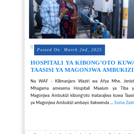
Posted On: March 2nd, 2025
HOSPITALI YA KIBONG’OTO KUW
TAASISI YA MAGONJWA AMBUKIZI
Na WAF - Kilimanjaro Waziri wa Afya Mhe. Jenist
Mhagama amesema Hospitali Maalum ya Tiba y
Magonjwa Ambukizi kibong’oto inatarajiwa kuwa Taasi
ya Magonjwa Ambukizi ambayo itakwenda ...
Soma Zaid