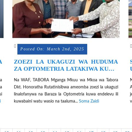
Posted On: March 2nd, 2025
A
ZOEZI LA UKAGUZI WA HUDUMA
ZA OPTOMETRIA LATAKIWA KUWA
ENDELEVU KUDHIBITI VISHOKA
a
Na WAF, TABORA Mganga Mkuu wa Mkoa wa Tabora
N
a
Dkt. Honoratha Rutatinisibwa ameomba zoezi la ukaguzi
A
si
linalofanywa na Baraza la Optometria kuwa endelevu ili
j
i
kuwabaini watu wasio na taaluma...
Soma Zaidi
v