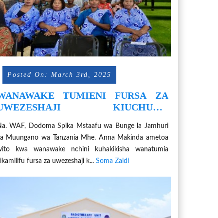
Posted On: March 3rd, 2025
WANAWAKE TUMIENI FURSA ZA
UWEZESHAJI KIUCHUMI,
ACHANENI NA KAUSHA DAMU-
a. WAF, Dodoma Spika Mstaafu wa Bunge la Jamhuri
MAKINDA
ya Muungano wa Tanzania Mhe. Anna Makinda ametoa
wito kwa wanawake nchini kuhakikisha wanatumia
ikamilifu fursa za uwezeshaji k...
Soma Zaidi