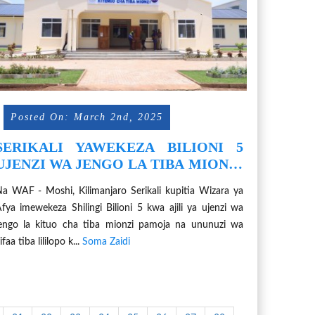
Posted On: March 2nd, 2025
SERIKALI YAWEKEZA BILIONI 5
UJENZI WA JENGO LA TIBA MIONZI
KCMC
a WAF - Moshi, Kilimanjaro Serikali kupitia Wizara ya
fya imewekeza Shilingi Bilioni 5 kwa ajili ya ujenzi wa
engo la kituo cha tiba mionzi pamoja na ununuzi wa
ifaa tiba lililopo k...
Soma Zaidi