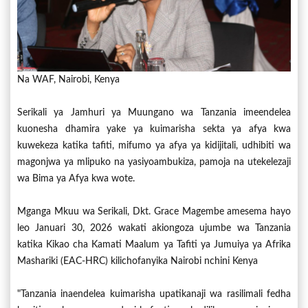
Na WAF, Nairobi, Kenya
Serikali ya Jamhuri ya Muungano wa Tanzania imeendelea
kuonesha dhamira yake ya kuimarisha sekta ya afya kwa
kuwekeza katika tafiti, mifumo ya afya ya kidijitali, udhibiti wa
magonjwa ya mlipuko na yasiyoambukiza, pamoja na utekelezaji
wa Bima ya Afya kwa wote.
Mganga Mkuu wa Serikali, Dkt. Grace Magembe amesema hayo
leo Januari 30, 2026 wakati akiongoza ujumbe wa Tanzania
katika Kikao cha Kamati Maalum ya Tafiti ya Jumuiya ya Afrika
Mashariki (EAC-HRC) kilichofanyika Nairobi nchini Kenya
"Tanzania inaendelea kuimarisha upatikanaji wa rasilimali fedha