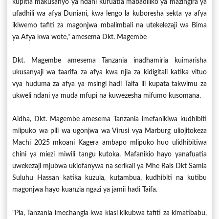
kupitia makusanyo ya ndani kufuatia mabadiliko ya mazingira ya
ufadhili wa afya Duniani, kwa lengo la kuboresha sekta ya afya
ikiwemo tafiti za magonjwa mbalimbali na utekelezaji wa Bima
ya Afya kwa wote," amesema Dkt. Magembe
Dkt. Magembe amesema Tanzania inadhamiria kuimarisha
ukusanyaji wa taarifa za afya kwa njia za kidigitali katika vituo
vya huduma za afya ya msingi hadi Taifa ili kupata takwimu za
ukweli ndani ya muda mfupi na kuwezesha mifumo kusomana.
Aidha, Dkt. Magembe amesema Tanzania imefanikiwa kudhibiti
mlipuko wa pili wa ugonjwa wa Virusi vya Marburg uliojitokeza
Machi 2025 mkoani Kagera ambapo mlipuko huo ulidhibitiwa
chini ya miezi miwili tangu kutoka. Mafanikio hayo yanafuatia
uwekezaji mjubwa ukiofanywa na serikali ya Mhe Rais Dkt Samia
Suluhu Hassan katika kuzuia, kutambua, kudhibiti na kutibu
magonjwa hayo kuanzia ngazi ya jamii hadi Taifa.
"Pia, Tanzania imechangia kwa kiasi kikubwa tafiti za kimatibabu,