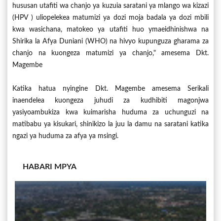
hususan utafiti wa chanjo ya kuzuia saratani ya mlango wa kizazi
(HPV ) uliopelekea matumizi ya dozi moja badala ya dozi mbili
kwa wasichana, matokeo ya utafiti huo ymaeidhinishwa na
Shirika la Afya Duniani (WHO) na hivyo kupunguza gharama za
chanjo na kuongeza matumizi ya chanjo," amesema Dkt.
Magembe
Katika hatua nyingine Dkt. Magembe amesema Serikali
inaendelea kuongeza juhudi za kudhibiti magonjwa
yasiyoambukiza kwa kuimarisha huduma za uchunguzi na
matibabu ya kisukari, shinikizo la juu la damu na saratani katika
ngazi ya huduma za afya ya msingi.
HABARI MPYA