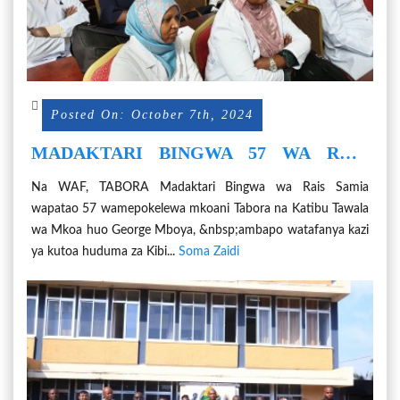
Posted On: October 7th, 2024
MADAKTARI BINGWA 57 WA RAIS
SAMIA KUITEKA TABORA KWA SIKU
Na WAF, TABORA Madaktari Bingwa wa Rais Samia
SITA
wapatao 57 wamepokelewa mkoani Tabora na Katibu Tawala
wa Mkoa huo George Mboya, &nbsp;ambapo watafanya kazi
ya kutoa huduma za Kibi...
Soma Zaidi