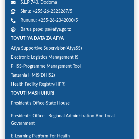
S.L.P 743, Dodoma
Simu: +255-26-2323267/5
Rununu: +255-26-2342000/5
Barua pepe: ps@afya.go.tz
TOVUTI YA DATA ZA AFYA
Afya Supportive Supervision(AfyaSS)
Electronic Logistics Management IS
PHSS-Programme Management Tool
Tanzania HMIS(DHIS2)
Health Facility Registry(HFR)
TOVUTI MASHUHURI
President's Office-State House
President's Office - Regional Administration And Local
Government
E-Learning Platform For Health