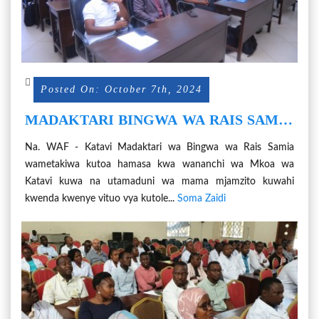
Posted On: October 7th, 2024
MADAKTARI BINGWA WA RAIS SAMIA
WATAKIWA KUHAMASISHA MAMA
Na. WAF - Katavi Madaktari wa Bingwa wa Rais Samia
MJAMZITO KUWAHI KATIKA VITUO
wametakiwa kutoa hamasa kwa wananchi wa Mkoa wa
VYA KUTOLEA HUDUMA ZA AFYA
Katavi kuwa na utamaduni wa mama mjamzito kuwahi
kwenda kwenye vituo vya kutole...
Soma Zaidi