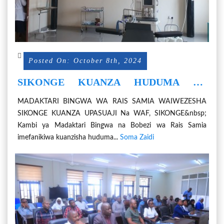
Posted On: October 8th, 2024
SIKONGE KUANZA HUDUMA ZA
UPASUAJI KUFUATIA MADAKTARI
MADAKTARI BINGWA WA RAIS SAMIA WAIWEZESHA
BINGWA WA RAIS SAMIA
SIKONGE KUANZA UPASUAJI Na WAF, SIKONGE&nbsp;
KUWAJENGEA UWEZO
Kambi ya Madaktari Bingwa na Bobezi wa Rais Samia
imefanikiwa kuanzisha huduma...
Soma Zaidi