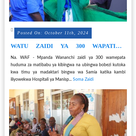
Posted On: October 11th, 2024
WATU ZAIDI YA 300 WAPATIWA
HUDUMA ZA KIBINGWA NA BINGWA
Na. WAF - Mpanda Wananchi zaidi ya 300 wamepata
BOBEZI MPANDA
huduma za matibabu ya kibingwa na ubingwa bobezi kutoka
kwa timu ya madaktari bingwa wa Samia katika kambi
iliyowekwa Hospitali ya Manisp...
Soma Zaidi