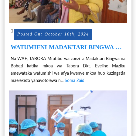
Posted On: October 10th, 2024
WATUMIENI MADAKTARI BINGWA WA
RAIS SAMIA KUBORESHA UTENDAJI
Na WAF, TABORA Mratibu wa zoezi la Madaktari Bingwa na
WENU
Bobezi katika mkoa wa Tabora Dkt. Eveline Maziku
amewataka watumishi wa afya kwenye mkoa huo kuzingatia
maelekezo yanayotolewa n...
Soma Zaidi