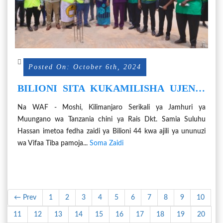
Posted On: October 6th, 2024
BILIONI SITA KUKAMILISHA UJENZI
WA HOSPITALI YA MANISPAA MOSHI,
Na WAF - Moshi, Kilimanjaro Serikali ya Jamhuri ya
BILIONI 44 VIFAA TIBA
Muungano wa Tanzania chini ya Rais Dkt. Samia Suluhu
Hassan imetoa fedha zaidi ya Bilioni 44 kwa ajili ya ununuzi
wa Vifaa Tiba pamoja...
Soma Zaidi
← Prev
1
2
3
4
5
6
7
8
9
10
11
12
13
14
15
16
17
18
19
20