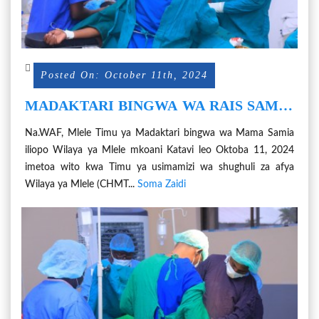
Posted On: October 11th, 2024
MADAKTARI BINGWA WA RAIS SAMIA
WAITAKA CHMT MLELE KUSIMAMIA
Na.WAF, Mlele Timu ya Madaktari bingwa wa Mama Samia
KWA KARIBU UTOAJI WA HUDUMA ZA
iliopo Wilaya ya Mlele mkoani Katavi leo Oktoba 11, 2024
AFYA
imetoa wito kwa Timu ya usimamizi wa shughuli za afya
Wilaya ya Mlele (CHMT...
Soma Zaidi