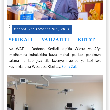
Posted On: October 9th, 2024
SERIKALI YAJIZATITI KUTATUA
TATIZO LA AFYA YA AKILI MAHALA
Na WAF – Dodoma. Serikali kupitia Wizara ya Afya
PA KAZI.
imedhamiria kuhakikisha kuwa mahali pa kazi panakuwa
salama na kuongeza tija kwenye maeneo ya kazi kwa
kushirikiana na Wizara za Kisekta...
Soma Zaidi