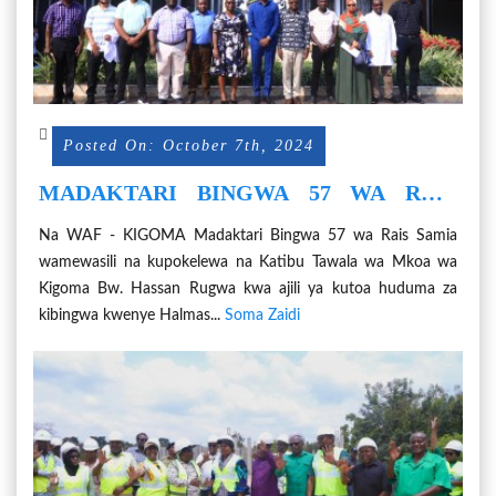
Posted On: October 7th, 2024
MADAKTARI BINGWA 57 WA RAIS
SAMIA WAKARIBISHWA KIGOMA
Na WAF - KIGOMA Madaktari Bingwa 57 wa Rais Samia
wamewasili na kupokelewa na Katibu Tawala wa Mkoa wa
Kigoma Bw. Hassan Rugwa kwa ajili ya kutoa huduma za
kibingwa kwenye Halmas...
Soma Zaidi