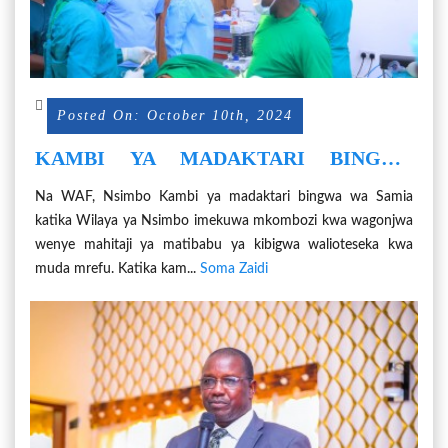
Posted On: October 10th, 2024
KAMBI YA MADAKTARI BINGWA
MKOMBOZI WA HUDUMA ZA
Na WAF, Nsimbo Kambi ya madaktari bingwa wa Samia
KIBINGWA NSIMBO
katika Wilaya ya Nsimbo imekuwa mkombozi kwa wagonjwa
wenye mahitaji ya matibabu ya kibigwa walioteseka kwa
muda mrefu. Katika kam...
Soma Zaidi