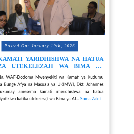
Posted On: January 19th, 2026
KAMATI YARIDHISHWA NA HATUA
ZA UTEKELEZAJI WA BIMA YA
AFYA KWA WOTE
Na, WAF-Dodoma Mwenyekiti wa Kamati ya Kudumu
a Bunge Afya na Masuala ya UKIMWI, Dkt. Johannes
Lukumay amesema kamati imeridhishwa na hatua
liyofikiwa katika utekelezaji wa Bima ya Af...
Soma Zaidi