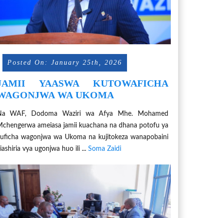
Posted On: January 25th, 2026
JAMII YAASWA KUTOWAFICHA
WAGONJWA WA UKOMA
Na WAF, Dodoma Waziri wa Afya Mhe. Mohamed
chengerwa ameiasa jamii kuachana na dhana potofu ya
uficha wagonjwa wa Ukoma na kujitokeza wanapobaini
iashiria vya ugonjwa huo ili ...
Soma Zaidi