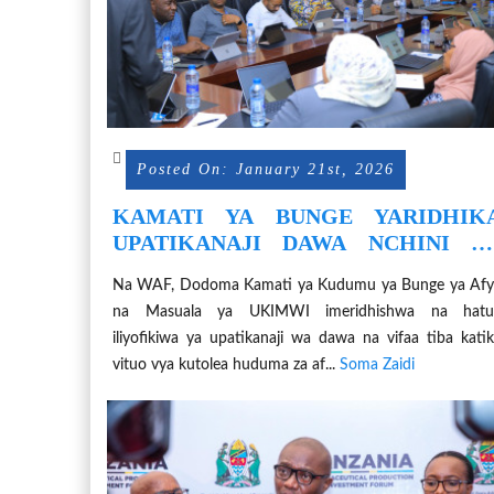
Posted On: January 21st, 2026
KAMATI YA BUNGE YARIDHIK
UPATIKANAJI DAWA NCHINI N
MIPANGO YA UZALISHAJI
Na WAF, Dodoma Kamati ya Kudumu ya Bunge ya Afy
na Masuala ya UKIMWI imeridhishwa na hatu
iliyofikiwa ya upatikanaji wa dawa na vifaa tiba kati
vituo vya kutolea huduma za af...
Soma Zaidi