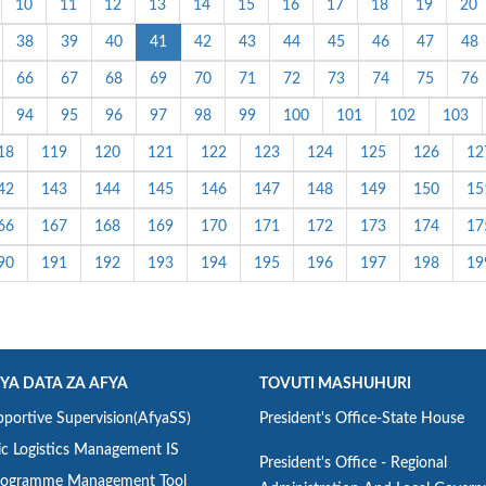
10
11
12
13
14
15
16
17
18
19
20
38
39
40
41
42
43
44
45
46
47
48
66
67
68
69
70
71
72
73
74
75
76
94
95
96
97
98
99
100
101
102
103
18
119
120
121
122
123
124
125
126
12
42
143
144
145
146
147
148
149
150
15
66
167
168
169
170
171
172
173
174
17
90
191
192
193
194
195
196
197
198
19
 YA DATA ZA AFYA
TOVUTI MASHUHURI
portive Supervision(AfyaSS)
President's Office-State House
ic Logistics Management IS
President's Office - Regional
ogramme Management Tool