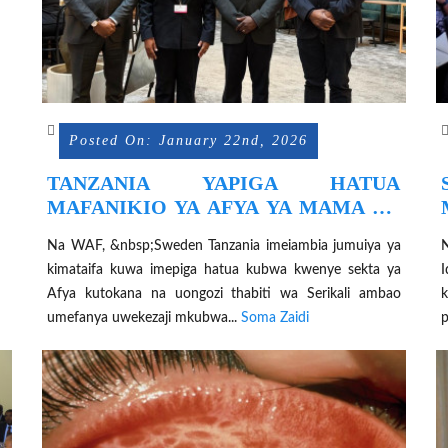
Posted On: January 22nd, 2026
TANZANIA YAPIGA HATUA
MAFANIKIO YA AFYA YA MAMA NA
MTOTO
Na WAF, &nbsp;Sweden Tanzania imeiambia jumuiya ya
N
kimataifa kuwa imepiga hatua kubwa kwenye sekta ya
Afya kutokana na uongozi thabiti wa Serikali ambao
k
umefanya uwekezaji mkubwa...
Soma Zaidi
p