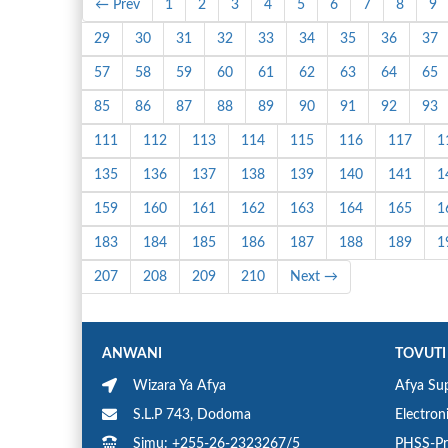
← Prev
1
2
3
4
5
6
7
8
9
29
30
31
32
33
34
35
36
37
57
58
59
60
61
62
63
64
65
85
86
87
88
89
90
91
92
93
111
112
113
114
115
116
117
1
135
136
137
138
139
140
141
1
159
160
161
162
163
164
165
1
183
184
185
186
187
188
189
1
207
208
209
210
Next →
ANWANI
TOVUTI
Wizara Ya Afya
Afya Sup
S.L.P 743, Dodoma
Electron
Simu: +255-26-2323267/5
PHSS-Pr