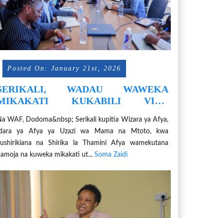
Posted On: January 21st, 2026
SERIKALI, WADAU WAWEKA
MIKAKATI KUKABILI VIFO
VITOKANAVYO NA UZAZI
a WAF, Dodoma&nbsp; Serikali kupitia Wizara ya Afya,
Idara ya Afya ya Uzazi wa Mama na Mtoto, kwa
ushirikiana na Shirika la Thamini Afya wamekutana
amoja na kuweka mikakati ut...
Soma Zaidi