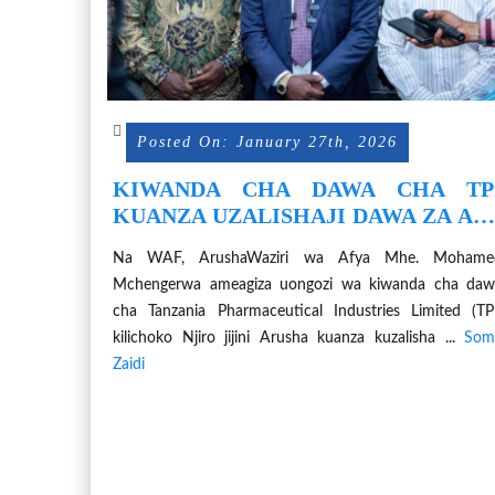
Posted On: January 27th, 2026
KIWANDA CHA DAWA CHA TP
KUANZA UZALISHAJI DAWA ZA AR
NCHINI IFIKAPO JUNI, 2026
Na WAF, ArushaWaziri wa Afya Mhe. Mohame
Mchengerwa ameagiza uongozi wa kiwanda cha daw
cha Tanzania Pharmaceutical Industries Limited (TP
kilichoko Njiro jijini Arusha kuanza kuzalisha ...
Som
Zaidi