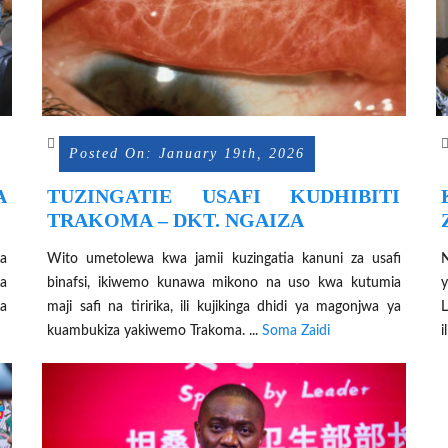
Posted On: January 19th, 2026
A
TUZINGATIE USAFI KUDHIBITI
A
TRAKOMA – DKT. NGAIZA
a
Wito umetolewa kwa jamii kuzingatia kanuni za usafi
a
binafsi, ikiwemo kunawa mikono na uso kwa kutumia
y
ka
maji safi na tiririka, ili kujikinga dhidi ya magonjwa ya
kuambukiza yakiwemo Trakoma. ...
Soma Zaidi
i