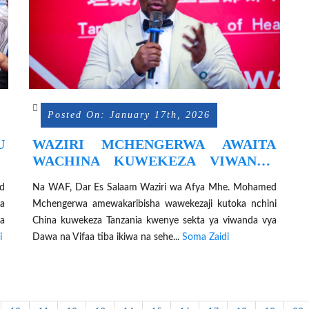
Posted On: January 17th, 2026
U
WAZIRI MCHENGERWA AWAITA
U
WACHINA KUWEKEZA VIWANDA
A
VYA DAWA
ed
Na WAF, Dar Es Salaam Waziri wa Afya Mhe. Mohamed
a
Mchengerwa amewakaribisha wawekezaji kutoka nchini
wa
China kuwekeza Tanzania kwenye sekta ya viwanda vya
i
Dawa na Vifaa tiba ikiwa na sehe...
Soma Zaidi