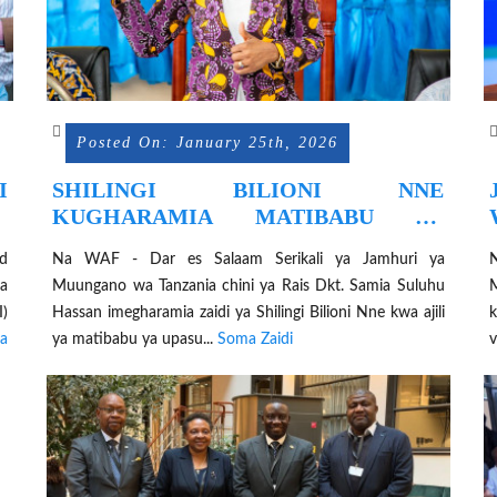
Posted On: January 25th, 2026
I
SHILINGI BILIONI NNE
V
KUGHARAMIA MATIBABU YA
UPASUAJI WA MABUSHA NCHINI
d
Na WAF - Dar es Salaam Serikali ya Jamhuri ya
a
Muungano wa Tanzania chini ya Rais Dkt. Samia Suluhu
M
I)
Hassan imegharamia zaidi ya Shilingi Bilioni Nne kwa ajili
k
a
ya matibabu ya upasu...
Soma Zaidi
v