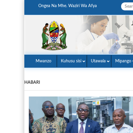
Ongea Na Mhe. Waziri Wa Afya
Mwanzo
Kuhusu sisi
Utawala
Mipango
HABARI