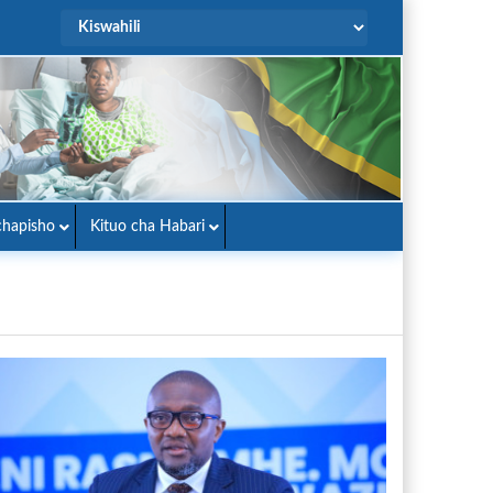
hapisho
Kituo cha Habari