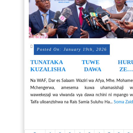
Posted On: January 19th, 2026
TUNATAKA TUWE HUR
KUZALISHA DAWA ZET
WENYEWE- WAZIRI MCHENGERW
Na WAF, Dar es Salaam Waziri wa Afya, Mhe. Moham
Mchengerwa, amesema kuwa uhamasishaji w
wawekezaji wa viwanda vya dawa nchini ni mpango 
Taifa ulioanzishwa na Rais Samia Suluhu Ha...
Soma Zaid