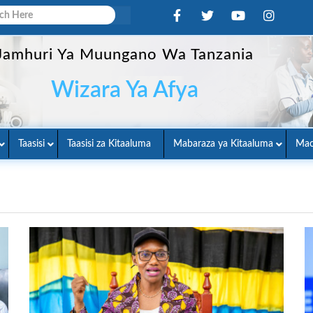
Jamhuri Ya Muungano Wa Tanzania
Wizara Ya Afya
Taasisi
Taasisi za Kitaaluma
Mabaraza ya Kitaaluma
Mac