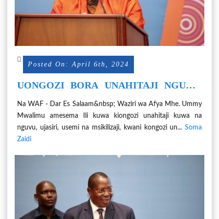
Posted On: April 6th, 2024
UONGOZI BORA UNAHITAJI NGUVU,
UJASIRI, MAAMUZI NA KUSIKILIZA -
Na WAF - Dar Es Salaam&nbsp; Waziri wa Afya Mhe. Ummy
WAZIRI UMMY
Mwalimu amesema Ili kuwa kiongozi unahitaji kuwa na
nguvu, ujasiri, usemi na msikilizaji, kwani kongozi un...
Soma
Zaidi