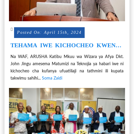
Posted On: April 15th, 2024
TEHAMA IWE KICHOCHEO KWENYE
TATHMINI NA UFUATILIAJI WA
Na WAF, ARUSHA Katibu Mkuu wa Wizara ya Afya Dkt.
TAKWIMU - DKT. JINGU
John Jingu amesema Matumizi na Teknojia ya habari iwe ni
kichocheo cha kufanya ufuatiliaji na tathmini ili kupata
takwimu sahihi...
Soma Zaidi