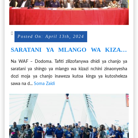
Posted On: April 13th, 2024
SARATANI YA MLANGO WA KIZAZI
CHANJO MOJA INAJITOSHELEZA
Na WAF – Dodoma. Tafiti zilizofanywa dhidi ya chanjo ya
saratani ya shingo ya mlango wa kizazi nchini zinaonyesha
dozi moja ya chanjo inaweza kutoa kinga ya kutosheleza
sawa na d...
Soma Zaidi