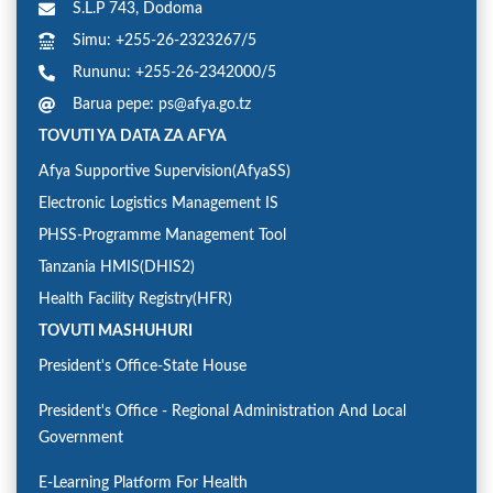
S.L.P 743, Dodoma
Simu: +255-26-2323267/5
Rununu: +255-26-2342000/5
Barua pepe: ps@afya.go.tz
TOVUTI YA DATA ZA AFYA
Afya Supportive Supervision(AfyaSS)
Electronic Logistics Management IS
PHSS-Programme Management Tool
Tanzania HMIS(DHIS2)
Health Facility Registry(HFR)
TOVUTI MASHUHURI
President's Office-State House
President's Office - Regional Administration And Local
Government
E-Learning Platform For Health