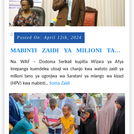
Posted On: April 12th, 2024
MABINTI ZAIDI YA MILIONI TANO
KUPATIWA CHANJO YA SARATANI YA
Na. WAF – Dodoma Serikali kupitia Wizara ya Afya
MLANGO WA KIZAZI 2024.
imepanga kuendelea utoaji wa chanjo kwa watoto zaidi ya
milioni tano ya ugonjwa wa Saratani ya mlango wa kizazi
(HPV) kwa mabinti...
Soma Zaidi