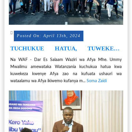
Posted On: April 13th, 2024
TUCHUKUE HATUA, TUWEKEZA
KWENYE AFYA ZETU - WAZIRI UMMY
Na WAF - Dar Es Salaam Waziri wa Afya Mhe. Ummy
Mwalimu amewataka Watanzania kuchukua hatua kwa
kuwekeza kwenye Afya zao na kufuata ushauri wa
wataalamu wa Afya ikiwemo kufanya m...
Soma Zaidi