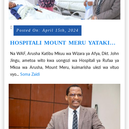
Posted On: April 15th, 2024
HOSPITALI MOUNT MERU YATAKIWA
KUIMARISHA ULEZI VITUO VYA AFYA
Na WAF, Arusha Katibu Mkuu wa Wizara ya Afya, Dkt. John
Jingu, ametoa wito kwa uongozi wa Hospitali ya Rufaa ya
Mkoa wa Arusha, Mount Meru, kuimarisha ulezi wa vituo
vyo...
Soma Zaidi