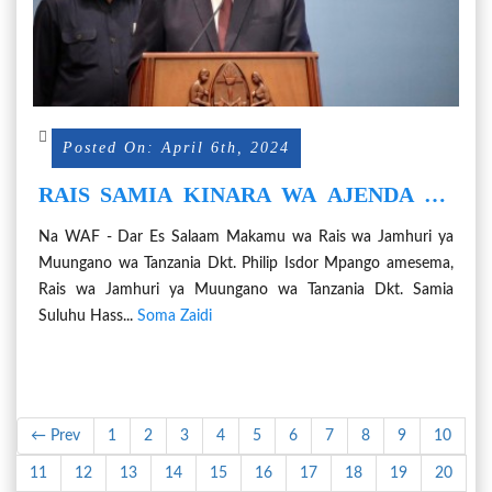
Posted On: April 6th, 2024
RAIS SAMIA KINARA WA AJENDA ZA
KUINUA WANAWAKE - DKT. MPANGO
Na WAF - Dar Es Salaam Makamu wa Rais wa Jamhuri ya
Muungano wa Tanzania Dkt. Philip Isdor Mpango amesema,
Rais wa Jamhuri ya Muungano wa Tanzania Dkt. Samia
Suluhu Hass...
Soma Zaidi
← Prev
1
2
3
4
5
6
7
8
9
10
11
12
13
14
15
16
17
18
19
20