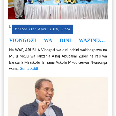
Posted On: April 13th, 2024
VIONGOZI WA DINI WAZINDUA
JUMBE KUKABILIANA NA MALARIA
Na WAF, ARUSHA Viongozi wa dini nchini wakiongozwa na
NCHINI
Mufti Mkuu wa Tanzania Alhaj Abubakar Zuber na rais wa
Baraza la Maaskofu Tanzania Askofu Mkuu Gervas Nyaisonga
wam...
Soma Zaidi