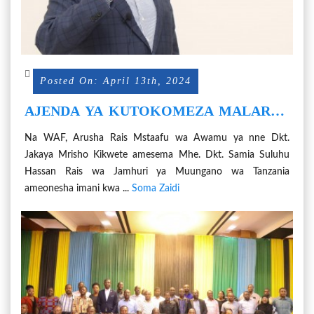
Posted On: April 13th, 2024
AJENDA YA KUTOKOMEZA MALARIA,
RAIS SAMIA AMEONESHA IMANI -
Na WAF, Arusha Rais Mstaafu wa Awamu ya nne Dkt.
DKT. KIKWETE
Jakaya Mrisho Kikwete amesema Mhe. Dkt. Samia Suluhu
Hassan Rais wa Jamhuri ya Muungano wa Tanzania
ameonesha imani kwa ...
Soma Zaidi