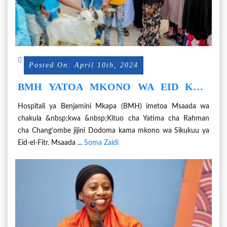
Posted On: April 10th, 2024
BMH YATOA MKONO WA EID KWA
WAHITAJI
Hospitali ya Benjamini Mkapa (BMH) imetoa Msaada wa
chakula &nbsp;kwa &nbsp;Kituo cha Yatima cha Rahman
cha Chang'ombe jijini Dodoma kama mkono wa Sikukuu ya
Eid-el-Fitr. Msaada ...
Soma Zaidi