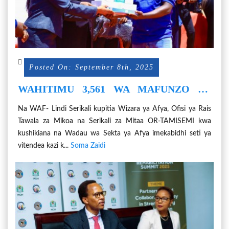
Posted On: September 8th, 2025
WAHITIMU 3,561 WA MAFUNZO YA
HUDUMA ZA AFYA NGAZI YA JAMII,
Na WAF- Lindi Serikali kupitia Wizara ya Afya, Ofisi ya Rais
WAPATIWA VITENDEA KAZI.
Tawala za Mikoa na Serikali za Mitaa OR-TAMISEMI kwa
kushikiana na Wadau wa Sekta ya Afya imekabidhi seti ya
vitendea kazi k...
Soma Zaidi