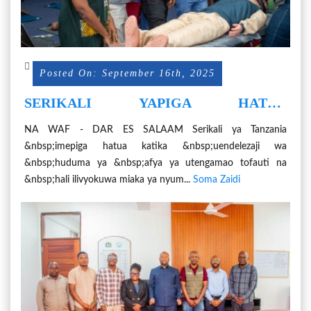
Posted On: September 16th, 2025
SERIKALI YAPIGA HATUA
UENDELEZAJI HUDUMA ZA AFYA
NA WAF - DAR ES SALAAM Serikali ya Tanzania
UTENGAMAO NCHINI
&nbsp;imepiga hatua katika &nbsp;uendelezaji wa
&nbsp;huduma ya &nbsp;afya ya utengamao tofauti na
&nbsp;hali ilivyokuwa miaka ya nyum...
Soma Zaidi