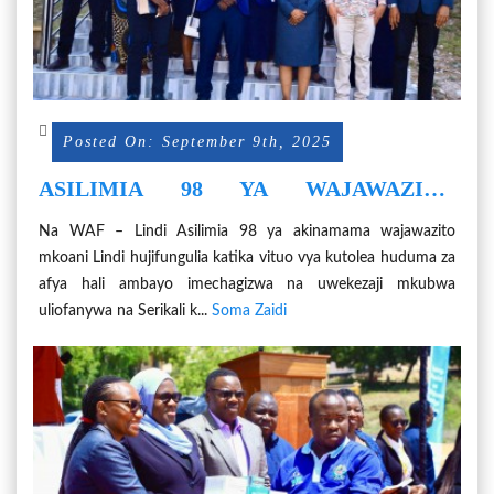
Posted On: September 9th, 2025
ASILIMIA 98 YA WAJAWAZITO
MKOANI LINDI HUJIFUNGULIA
Na WAF – Lindi Asilimia 98 ya akinamama wajawazito
KATIKA VITUO VYA KUTOLEA
mkoani Lindi hujifungulia katika vituo vya kutolea huduma za
HUDUMA ZA AFYA.
afya hali ambayo imechagizwa na uwekezaji mkubwa
uliofanywa na Serikali k...
Soma Zaidi