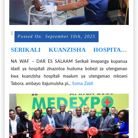
Posted On: September 10th, 2025
SERIKALI KUANZISHA HOSPITALI
MAALUM YA UTENGAMAO
NA WAF – DAR ES SALAAM Serikali imepanga kupanua
idadi ya hospitali zinazotoa huduma bobezi za utengamao
kwa kuanzisha hospitali maalum ya utengamao mkoani
Tabora, ambayo itajumuisha pi...
Soma Zaidi