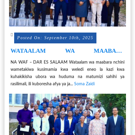
Posted On: September 10th, 2025
WATAALAM WA MAABARA
WATAKIWA KUSIMAMIA WELEDI,
NA WAF – DAR ES SALAAM Wataalam wa maabara nchini
MATUMIZI SAHIHI YA RASILIMALI
wametakiwa kusimamia kwa weledi eneo la kazi kwa
kuhakikisha ubora wa huduma na matumizi sahihi ya
rasilimali, ili kuboresha afya ya ja...
Soma Zaidi