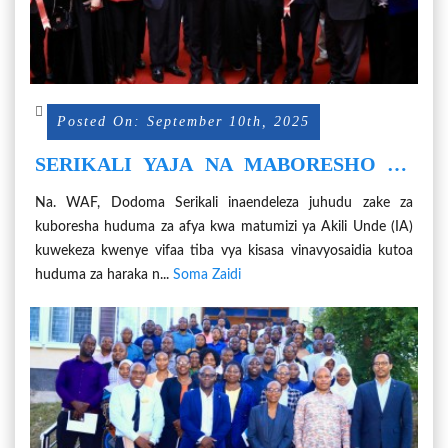
Posted On: September 10th, 2025
SERIKALI YAJA NA MABORESHO YA
HUDUMA ZA AFYA KUPITIA AKILI
Na. WAF, Dodoma Serikali inaendeleza juhudu zake za
UNDE
kuboresha huduma za afya kwa matumizi ya Akili Unde (IA)
kuwekeza kwenye vifaa tiba vya kisasa vinavyosaidia kutoa
huduma za haraka n...
Soma Zaidi