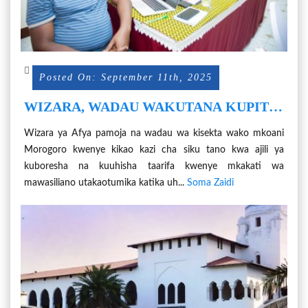
Posted On: September 11th, 2025
WIZARA, WADAU WAKUTANA KUPITIA
MKAKATI WA MAWASILIANO WA
Wizara ya Afya pamoja na wadau wa kisekta wako mkoani
HUDUMA ZA CHANJO NCHINI
Morogoro kwenye kikao kazi cha siku tano kwa ajili ya
kuboresha na kuuhisha taarifa kwenye mkakati wa
mawasiliano utakaotumika katika uh...
Soma Zaidi