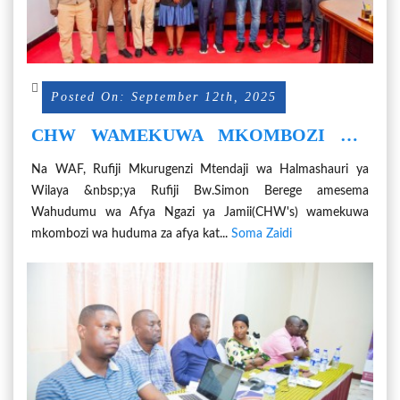
Posted On: September 12th, 2025
CHW WAMEKUWA MKOMBOZI WA
AFYA KWENYE JAMII-BEREGE
Na WAF, Rufiji Mkurugenzi Mtendaji wa Halmashauri ya
Wilaya &nbsp;ya Rufiji Bw.Simon Berege amesema
Wahudumu wa Afya Ngazi ya Jamii(CHW's) wamekuwa
mkombozi wa huduma za afya kat...
Soma Zaidi