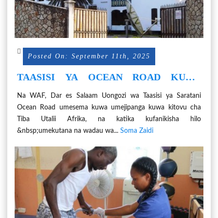
Posted On: September 11th, 2025
TAASISI YA OCEAN ROAD KUWA
KITOVU CHA TIBA UTALII AFRIKA-
Na WAF, Dar es Salaam Uongozi wa Taasisi ya Saratani
DKT. MSEMO
Ocean Road umesema kuwa umejipanga kuwa kitovu cha
Tiba Utalii Afrika, na katika kufanikisha hilo
&nbsp;umekutana na wadau wa...
Soma Zaidi