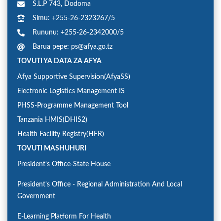
S.L.P 743, Dodoma
Simu: +255-26-2323267/5
Rununu: +255-26-2342000/5
Barua pepe: ps@afya.go.tz
TOVUTI YA DATA ZA AFYA
Afya Supportive Supervision(AfyaSS)
Electronic Logistics Management IS
PHSS-Programme Management Tool
Tanzania HMIS(DHIS2)
Health Facility Registry(HFR)
TOVUTI MASHUHURI
President's Office-State House
President's Office - Regional Administration And Local
Government
E-Learning Platform For Health