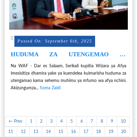
Posted On: September 6th, 2025
HUDUMA ZA UTENGEMAO NI
MUHIMU KATIKA KUBORESHA,
Na WAF - Dar es Salaam, Serikali kupitia Wizara ya Afya
KUIMARISHA HUDUMA ZA AFYA
imesisitiza dhamira yake ya kuendelea kuimarisha huduma za
NCHINI.
utengamao kama sehemu muhimu ya mfumo wa afya nchini.
Akizungumza...
Soma Zaidi
← Prev
1
2
3
4
5
6
7
8
9
10
11
12
13
14
15
16
17
18
19
20