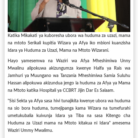
Katika Mikakati ya kuboresha ubora wa huduma za uzazi, mama
na mtoto Serikali kupitia Wizara ya Afya iko mbioni kuanzisha
Idara ya Huduma za Uzazi, Mama na Mtoto Wizarani.
Hayo yamesemwa na Waziri wa Afya Mheshimiwa Unny
Mwalinu alipokuwa akizungumza kwenye Halfa ya Rais wa
Jamhuri ya Muungano wa Tanzania Mheshimiwa Samia Suluhu
Hassan alipokuwa akizundua jengo la huduma za Afya ya Mama
na Mtoto katika Hospitali ya CCBRT Jijin Dar Es Salaam.
"Sisi Sekta ya Afya sasa hivi tunajikita kwenye ubora wa huduma
na sio bora huduma, tumejipanga kama Wizara na tumefurahi
umetukubalia kuivunja Idara ya Tiba na sasa Kitengo cha
Huduma za Uzazi mama na Mtoto kitakua ni Idara" amesema
Waziri Ummy Mwalimu.