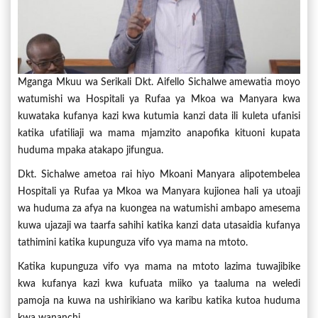
Mganga Mkuu wa Serikali Dkt. Aifello Sichalwe amewatia moyo
watumishi wa Hospitali ya Rufaa ya Mkoa wa Manyara kwa
kuwataka kufanya kazi kwa kutumia kanzi data ili kuleta ufanisi
katika ufatiliaji wa mama mjamzito anapofika kituoni kupata
huduma mpaka atakapo jifungua.
Dkt. Sichalwe ametoa rai hiyo Mkoani Manyara alipotembelea
Hospitali ya Rufaa ya Mkoa wa Manyara kujionea hali ya utoaji
wa huduma za afya na kuongea na watumishi ambapo amesema
kuwa ujazaji wa taarfa sahihi katika kanzi data utasaidia kufanya
tathimini katika kupunguza vifo vya mama na mtoto.
Katika kupunguza vifo vya mama na mtoto lazima tuwajibike
kwa kufanya kazi kwa kufuata miiko ya taaluma na weledi
pamoja na kuwa na ushirikiano wa karibu katika kutoa huduma
kwa wananchi.