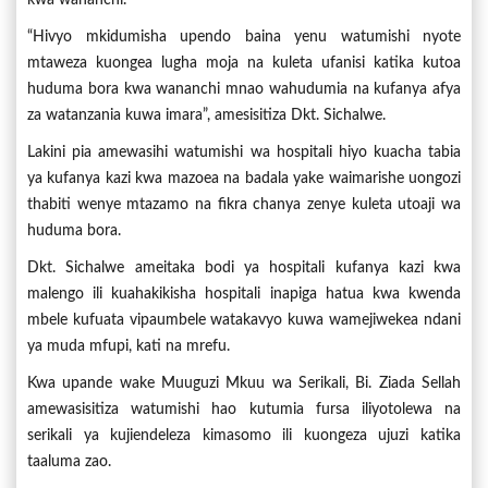
“Hivyo mkidumisha upendo baina yenu watumishi nyote
mtaweza kuongea lugha moja na kuleta ufanisi katika kutoa
huduma bora kwa wananchi mnao wahudumia na kufanya afya
za watanzania kuwa imara”, amesisitiza Dkt. Sichalwe.
Lakini pia amewasihi watumishi wa hospitali hiyo kuacha tabia
ya kufanya kazi kwa mazoea na badala yake waimarishe uongozi
thabiti wenye mtazamo na fikra chanya zenye kuleta utoaji wa
huduma bora.
Dkt. Sichalwe ameitaka bodi ya hospitali kufanya kazi kwa
malengo ili kuahakikisha hospitali inapiga hatua kwa kwenda
mbele kufuata vipaumbele watakavyo kuwa wamejiwekea ndani
ya muda mfupi, kati na mrefu.
Kwa upande wake Muuguzi Mkuu wa Serikali, Bi. Ziada Sellah
amewasisitiza watumishi hao kutumia fursa iliyotolewa na
serikali ya kujiendeleza kimasomo ili kuongeza ujuzi katika
taaluma zao.