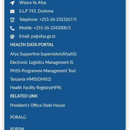
Wizara Ya Afya
S.L.P 743, Dodoma
Telephone: +255-26-2323267/5
Mobile: +255-26-2342000/5
Email: ps@afya.go.tz
HEALTH DATA PORTAL
Afya Supportive Supervision(AfyaSS)
Electronic Logistics Management IS
PHSS-Programme Management Tool
Tanzania HMIS(DHIS2)
Health Facility Registry(HFR)
RELATED LINK
President's Office-State House
PORALG
POPSM