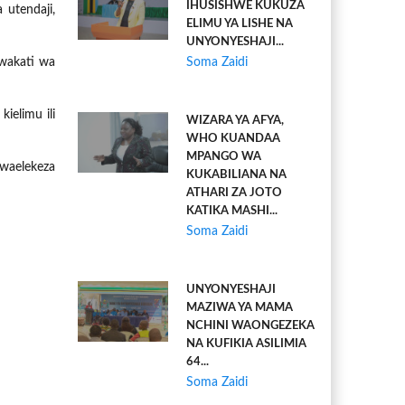
IHUSISHWE KUKUZA
 utendaji,
ELIMU YA LISHE NA
UNYONYESHAJI...
 wakati wa
Soma Zaidi
ielimu ili
WIZARA YA AFYA,
WHO KUANDAA
MPANGO WA
waelekeza
KUKABILIANA NA
ATHARI ZA JOTO
KATIKA MASHI...
Soma Zaidi
UNYONYESHAJI
MAZIWA YA MAMA
NCHINI WAONGEZEKA
NA KUFIKIA ASILIMIA
64...
Soma Zaidi