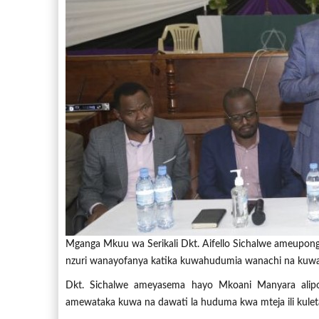
Mganga Mkuu wa Serikali Dkt. Aifello Sichalwe ameupon
nzuri wanayofanya katika kuwahudumia wanachi na kuwa
Dkt. Sichalwe ameyasema hayo Mkoani Manyara alipo
amewataka kuwa na dawati la huduma kwa mteja ili kuleta