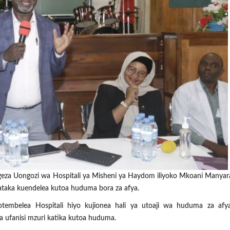
geza Uongozi wa Hospitali ya Misheni ya Haydom iliyoko Mkoani Manyar
taka kuendelea kutoa huduma bora za afya.
tembelea Hospitali hiyo kujionea hali ya utoaji wa huduma za af
 ufanisi mzuri katika kutoa huduma.