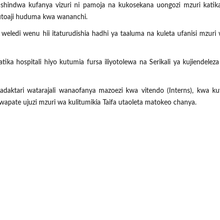
kushindwa kufanya vizuri ni pamoja na kukosekana uongozi mzuri katika
 utoaji huduma kwa wananchi.
weledi wenu hii itaturudishia hadhi ya taaluma na kuleta ufanisi mzuri
 hospitali hiyo kutumia fursa iliyotolewa na Serikali ya kujiendeleza k
aktari watarajali wanaofanya mazoezi kwa vitendo (Interns), kwa ku
i wapate ujuzi mzuri wa kulitumikia Taifa utaoleta matokeo chanya.