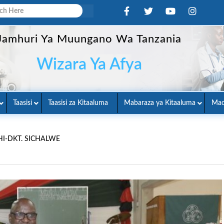
Jamhuri Ya Muungano Wa Tanzania
Wizara Ya Afya
Taasisi
Taasisi za Kitaaluma
Mabaraza ya Kitaaluma
Mac
-DKT. SICHALWE