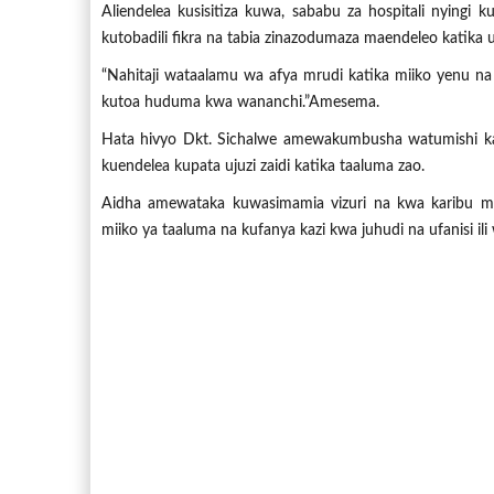
Aliendelea kusisitiza kuwa, sababu za hospitali nyingi 
kutobadili fikra na tabia zinazodumaza maendeleo katika
“Nahitaji wataalamu wa afya mrudi katika miiko yenu na 
kutoa huduma kwa wananchi.”Amesema.
Hata hivyo Dkt. Sichalwe amewakumbusha watumishi katika
kuendelea kupata ujuzi zaidi katika taaluma zao.
Aidha amewataka kuwasimamia vizuri na kwa karibu mad
miiko ya taaluma na kufanya kazi kwa juhudi na ufanisi il