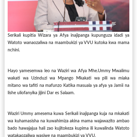
Serikali kupitia Wizara ya Afya inajipanga kupunguza idadi ya
Watoto wanaozaliwa na maambukizi ya VVU kutoka kwa mama
nchini.
Hayo yamesemwa leo na Waziri wa Afya Mhe.Ummy Mwalimu
wakati wa Uzinduzi wa Mpango Mkakati wa pili wa miaka
mitano wa tafiti na mafunzo Katika masuala ya afya ya Jamii na
lishe uliofanyika jijini Dar es Salaam.
Waziri Ummy amesema kuwa Serikali inajipanga kuja na mkakati
wa kuhamasisha na kuwahimiza akina mama wajawazito ambao
bado hawajajua hali zao kujitokeza kupima ili kuwalinda Watoto
watakaozaliwa wasiwe na maambukizi ya VVU.