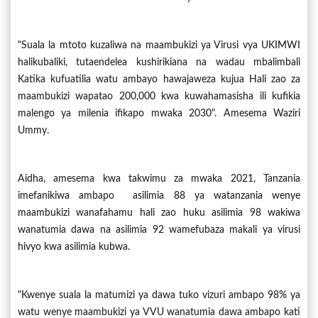
"Suala la mtoto kuzaliwa na maambukizi ya Virusi vya UKIMWI
halikubaliki, tutaendelea kushirikiana na wadau mbalimbali
Katika kufuatilia watu ambayo hawajaweza kujua Hali zao za
maambukizi wapatao 200,000 kwa kuwahamasisha ili kufikia
malengo ya milenia ifikapo mwaka 2030". Amesema Waziri
Ummy.
Aidha, amesema kwa takwimu za mwaka 2021, Tanzania
imefanikiwa ambapo asilimia 88 ya watanzania wenye
maambukizi wanafahamu hali zao huku asilimia 98 wakiwa
wanatumia dawa na asilimia 92 wamefubaza makali ya virusi
hivyo kwa asilimia kubwa.
"Kwenye suala la matumizi ya dawa tuko vizuri ambapo 98% ya
watu wenye maambukizi ya VVU wanatumia dawa ambapo kati