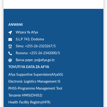
ANWANI
Wizara Ya Afya
S.L.P 743, Dodoma
Simu: +255-26-2323267/5
Rununu: +255-26-2342000/5
Barua pepe: ps@afya.go.tz
TOVUTI YA DATA ZA AFYA
Afya Supportive Supervision(AfyaSS)
Electronic Logistics Management IS
PHSS-Programme Management Tool
Tanzania HMIS(DHIS2)
Health Facility Registry(HFR)