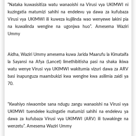
“Nataka kuwasisitiza watu wanaoishi na Virusi vya UKIMWI ni
kuzingatia matumizi sahihi na endelevu ya dawa za kufubaza
Virusi vya UKIMWI ili kuweza kujilinda wao wenyewe lakini pia
na kuwalinda wengine na ugonjwa huo”. Amesema Waziri
Ummy
Aidha, Waziri Ummy amesema kuwa Jarida Maarufu la Kimataifa
la Sayansi na Afya (Lancet) limethibitisha pasi na shaka ikiwa
watu wenye Virusi vya UKIMWI wakitumia vizuri dawa za ARV
basi inapunguza maambukizi kwa wengine kwa asilimia zaidi ya
70.
“Kwahiyo niwaombe sana ndugu zangu wanaoishi na Virusi vya
UKIMWI tuendelee kuzingatie matumizi sahihi na endelevu ya
dawa za kufubaza Virusi vya UKIMWI (ARV) ili tuwakinge na
wenzetu”. Amesema Waziri Ummy