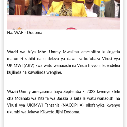
Na. WAF - Dodoma
Waziri wa Afya Mhe. Ummy Mwalimu amesisitiza kuzingatia
matumizi sahihi na endelevu ya dawa za kufubaza Virusi vya
UKIMWI (ARV) kwa watu wanaoishi na Virusi hivyo ili kuendelea
kujilinda na kuwalinda wengine.
Waziri Ummy ameyasema hayo Septemba 7, 2023 kwenye kilele
cha Mdahalo wa Kitaifa wa Baraza la Taifa la watu wanaoishi na
Virusi vya UKIMWI Tanzania (NACOPHA) uliofanyika kwenye
ukumbi wa Jakaya Kikwete Jijini Dodoma.