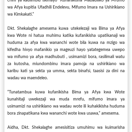
chini ya kaulimbiu isemayo “Kuharakisha Mabadiliko ya Mfumo
wa Afya kupitia Ufadhili Endelevu, Mifumo Imara na Ushirikiano
wa Kimkakati.”
Dkt. Shekalaghe amesema kuwa utekelezaji wa Bima ya Afya
kwa Wote ni hatua muhimu katika kufanikisha upatikanaji wa
huduma za afya kwa wananchi wote bila kuwa na mzigo wa
kifedha hivyo mafanikio ya mageuzi hayo yatategemea uwepo
wa mifumo ya afya madhubuti , usimamizi bora, rasilimali watu
za kutosha, miundombinu imara pamoja na ushirikiano wa
karibu kati ya sekta ya umma, sekta binafsi, taasisi za dini na
wadau wa maendeleo.
“Tunatambua kuwa kufanikisha Bima ya Afya kwa Wote
kunahitaji uwekezaji wa muda mrefu, mifumo imara ya
usimamizi na ushirikiano wa wadau wote ili kuhakikisha huduma
bora zinapatikana kwa wananchi wote kwa usawa,” amesema.
Aidha, Dkt. Shekalaghe amesisitiza umuhimu wa kuimarisha