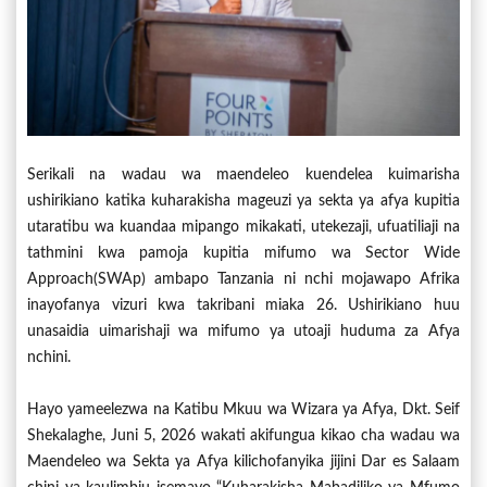
Serikali na wadau wa maendeleo kuendelea kuimarisha
ushirikiano katika kuharakisha mageuzi ya sekta ya afya kupitia
utaratibu wa kuandaa mipango mikakati, utekezaji, ufuatiliaji na
tathmini kwa pamoja kupitia mifumo wa Sector Wide
Approach(SWAp) ambapo Tanzania ni nchi mojawapo Afrika
inayofanya vizuri kwa takribani miaka 26. Ushirikiano huu
unasaidia uimarishaji wa mifumo ya utoaji huduma za Afya
nchini.
Hayo yameelezwa na Katibu Mkuu wa Wizara ya Afya, Dkt. Seif
Shekalaghe, Juni 5, 2026 wakati akifungua kikao cha wadau wa
Maendeleo wa Sekta ya Afya kilichofanyika jijini Dar es Salaam