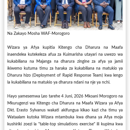
Na Zakayo Mosha WAF-Morogoro
Wizara ya Afya kupitia Kitengo cha Dharura na Maafa
inaendelea kutekeleza afua za Kuimarisha utayari na uwezo wa
kukabiliana na Majanga na dharura zingine za afya ya jamii
ikiwemo kutuma timu za haraka za kukabiliana na matukio ya
Dharura hizo (Deployment of Rapid Response Team) kwa lengo
la kukabiliana na matukio ya dharura ndani na nje ya nchi.
Hayo yamesemwa Leo tarehe 4 Juni, 2026 Mkoani Morogoro na
Mkurugenzi wa Kitengo cha Dharura na Maafa Wizara ya Afya
Dkt. Erasto Sylvanus wakati akifungua kikao kazi cha timu ya
Wataalam kutoka Wizara mtambuka kwa dhana ya Afya moja
kushiriki zoezi la "table-top simulations exercise" ili kupima kwa