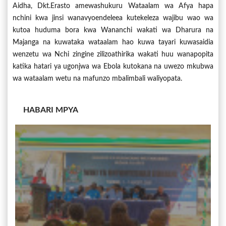
Aidha, Dkt.Erasto amewashukuru Wataalam wa Afya hapa
nchini kwa jinsi wanavyoendeleea kutekeleza wajibu wao wa
kutoa huduma bora kwa Wananchi wakati wa Dharura na
Majanga na kuwataka wataalam hao kuwa tayari kuwasaidia
wenzetu wa Nchi zingine zilizoathirika wakati huu wanapopita
katika hatari ya ugonjwa wa Ebola kutokana na uwezo mkubwa
wa wataalam wetu na mafunzo mbalimbali waliyopata.
HABARI MPYA