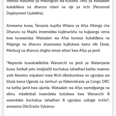
vitendo matumizi ya Mwongozo wa Kutuma Timu ya Wataalam
kukabiliana na dharura ndani na nje ya nchi (Personnel
Deployment Guideline).
Amesema kuwa, Tanzania kupitia Wizara ya Afya Kitengo cha
Dharura na Maafa imeendelea kujiimarisha na kujipanga vema
kwa kuwaandaa Wataalam wa Afya kuweza kukabiliana na
Majanga na dharura zinazoweza kujitokeza kama vile Ebola,
Marburg na dharura zingine zenye athari kwa Afya ya jamii.
"Napenda kuwahakikishia Wananchi na jamii ya Watanzania
kuwa Serikali yetu imejizatiti kuchukua tahadhari katika maeneo
yote ikiwemo mipakani mwa Nchi zilizokumbwa na ugonjwa wa
Ebola kama Uganda na Jamhuri ya Kidemokrasia ya Congo DRC
na katika jamii kwa ujumla. Wataalam wa Afya wamejipanga na
elimu mbalimbali inaendelea kutolewa kwa Wananchi ili
waendelee kuchukua tahadhari ili ugonjwa usiingie nchini",
amesema Dkt.Erasto Sylvanus