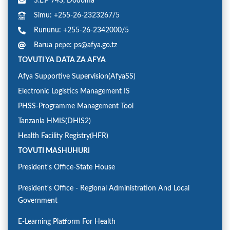
S.L.P 743, Dodoma
Simu: +255-26-2323267/5
Rununu: +255-26-2342000/5
Barua pepe: ps@afya.go.tz
TOVUTI YA DATA ZA AFYA
Afya Supportive Supervision(AfyaSS)
Electronic Logistics Management IS
PHSS-Programme Management Tool
Tanzania HMIS(DHIS2)
Health Facility Registry(HFR)
TOVUTI MASHUHURI
President's Office-State House
President's Office - Regional Administration And Local
Government
E-Learning Platform For Health