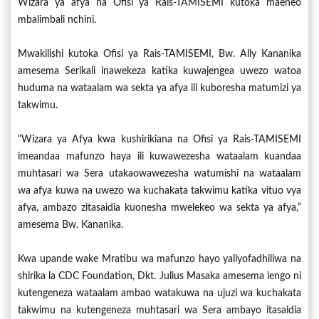
Wizara ya afya na Ofisi ya Rais-TAMISEMI kutoka maeneo
mbalimbali nchini.
Mwakilishi kutoka Ofisi ya Rais-TAMISEMI, Bw. Ally Kananika
amesema Serikali inawekeza katika kuwajengea uwezo watoa
huduma na wataalam wa sekta ya afya ili kuboresha matumizi ya
takwimu.
“Wizara ya Afya kwa kushirikiana na Ofisi ya Rais-TAMISEMI
imeandaa mafunzo haya ili kuwawezesha wataalam kuandaa
muhtasari wa Sera utakaowawezesha watumishi na wataalam
wa afya kuwa na uwezo wa kuchakata takwimu katika vituo vya
afya, ambazo zitasaidia kuonesha mwelekeo wa sekta ya afya,”
amesema Bw. Kananika.
Kwa upande wake Mratibu wa mafunzo hayo yaliyofadhiliwa na
shirika la CDC Foundation, Dkt. Julius Masaka amesema lengo ni
kutengeneza wataalam ambao watakuwa na ujuzi wa kuchakata
takwimu na kutengeneza muhtasari wa Sera ambayo itasaidia