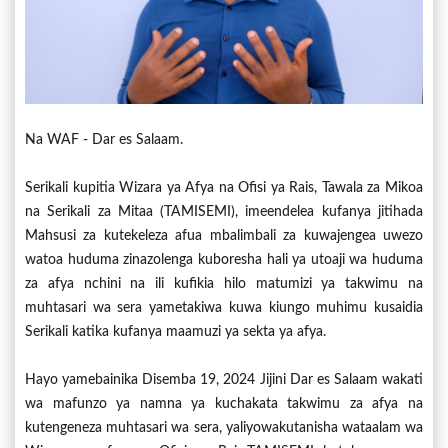
Na WAF - Dar es Salaam.
Serikali kupitia Wizara ya Afya na Ofisi ya Rais, Tawala za Mikoa
na Serikali za Mitaa (TAMISEMI), imeendelea kufanya jitihada
Mahsusi za kutekeleza afua mbalimbali za kuwajengea uwezo
watoa huduma zinazolenga kuboresha hali ya utoaji wa huduma
za afya nchini na ili kufikia hilo matumizi ya takwimu na
muhtasari wa sera yametakiwa kuwa kiungo muhimu kusaidia
Serikali katika kufanya maamuzi ya sekta ya afya.
Hayo yamebainika Disemba 19, 2024 Jijini Dar es Salaam wakati
wa mafunzo ya namna ya kuchakata takwimu za afya na
kutengeneza muhtasari wa sera, yaliyowakutanisha wataalam wa