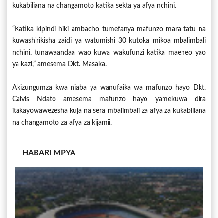
kukabiliana na changamoto katika sekta ya afya nchini.
“Katika kipindi hiki ambacho tumefanya mafunzo mara tatu na
kuwashirikisha zaidi ya watumishi 30 kutoka mikoa mbalimbali
nchini, tunawaandaa wao kuwa wakufunzi katika maeneo yao
ya kazi,” amesema Dkt. Masaka.
Akizungumza kwa niaba ya wanufaika wa mafunzo hayo Dkt.
Calvis Ndato amesema mafunzo hayo yamekuwa dira
itakayowawezesha kuja na sera mbalimbali za afya za kukabiliana
na changamoto za afya za kijamii.
HABARI MPYA