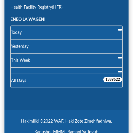
Health Facility Registry(HFR)
ENEO LA WAGENI
Today
Yesterday
This Week
1389522
All Days
Hakimiliki ©2022 WAF. Haki Zote Zimehifadhiwa.
Kanusho
MMM
Ramani Ya Tovuti