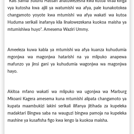
“Rais Samia Suluhu Hassan anatuwezesha kwa kutoa vifaa kinga
vya kutosha kwa ajili ya watumishi wa afya, pale kunakotokea
changamoto yoyote kwa mtumishi wa afya wakati wa kutoa
Huduma serikali inafanya kila linalowezekana kuokoa maisha ya
mtumishiwa huyo". Amesema Waziri Ummy.
Ameeleza kuwa kabla ya mtumishi wa afya kuanza kuhudumia
mgonjwa wa magonjwa hatarishi na ya mlipuko anapewa
mafunzo ya jinsi gani ya kuhudumia wagonjwa wa magonjwa
hayo.
Akitoa mfano wakati wa mlipuko wa ugonjwa wa Marburg
Mkoani Kagera amesema kuna mtumishi alipata changamoto ya
kupata maambukizi lakini serikali ilifanya jitihada za kupeleka
madaktari Bingwa saba na wauguzi bingwa pamoja na kupeleka
mashine ya kusafisha figo kwa lengo la kuokoa maisha.