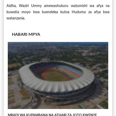
Aidha, Waziri Ummy amewashukuru watumishi wa afya na
kuwatia moyo kwa kuendelea kutoa Huduma za afya kwa
watanzania.
HABARI MPYA
MRADI WA KUPAMBANA NA ATHARI ZA JOTO KWENYE