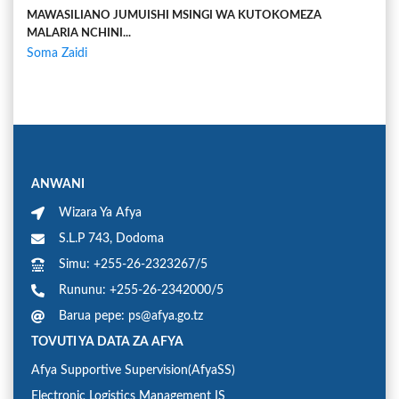
MAWASILIANO JUMUISHI MSINGI WA KUTOKOMEZA
MALARIA NCHINI...
Soma Zaidi
ANWANI
Wizara Ya Afya
S.L.P 743, Dodoma
Simu: +255-26-2323267/5
Rununu: +255-26-2342000/5
Barua pepe: ps@afya.go.tz
TOVUTI YA DATA ZA AFYA
Afya Supportive Supervision(AfyaSS)
Electronic Logistics Management IS