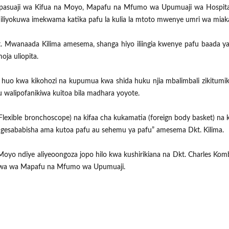
Upasuaji wa Kifua na Moyo, Mapafu na Mfumo wa Upumuaji wa Hospital
 iliyokuwa imekwama katika pafu la kulia la mtoto mwenye umri wa miak
Mwanaada Kilima amesema, shanga hiyo iliingia kwenye pafu baada ya
ja uliopita.
 huo kwa kikohozi na kupumua kwa shida huku njia mbalimbali zikitumik
alipofanikiwa kuitoa bila madhara yoyote.
Flexible bronchoscope) na kifaa cha kukamatia (foreign body basket) na 
esababisha ama kutoa pafu au sehemu ya pafu” amesema Dkt. Kilima.
oyo ndiye aliyeoongoza jopo hilo kwa kushirikiana na Dkt. Charles Ko
ngwa wa Mapafu na Mfumo wa Upumuaji.