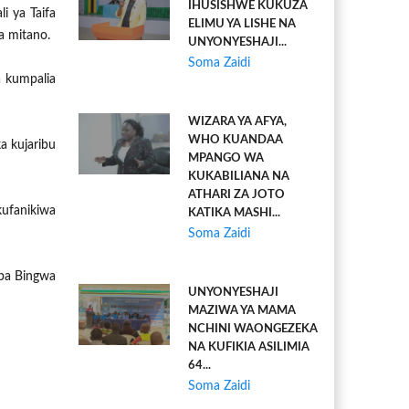
IHUSISHWE KUKUZA
i ya Taifa
ELIMU YA LISHE NA
a mitano.
UNYONYESHAJI...
Soma Zaidi
 kumpalia
WIZARA YA AFYA,
WHO KUANDAA
a kujaribu
MPANGO WA
KUKABILIANA NA
ATHARI ZA JOTO
kufanikiwa
KATIKA MASHI...
Soma Zaidi
mba Bingwa
UNYONYESHAJI
MAZIWA YA MAMA
NCHINI WAONGEZEKA
NA KUFIKIA ASILIMIA
64...
Soma Zaidi