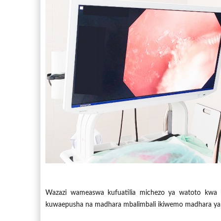
Wazazi wameaswa kufuatilia michezo ya watoto kwa k
kuwaepusha na madhara mbalimbali ikiwemo madhara ya