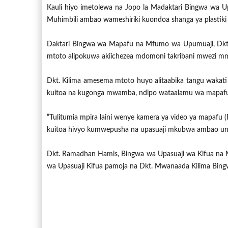
Kauli hiyo imetolewa na Jopo la Madaktari Bingwa wa 
Muhimbili ambao wameshiriki kuondoa shanga ya plastiki
Daktari Bingwa wa Mapafu na Mfumo wa Upumuaji, Dkt. 
mtoto alipokuwa akiichezea mdomoni takribani mwezi mmo
Dkt. Kilima amesema mtoto huyo alitaabika tangu wakati
kuitoa na kugonga mwamba, ndipo wataalamu wa mapafu w
“Tulitumia mpira laini wenye kamera ya video ya mapafu (
kuitoa hivyo kumwepusha na upasuaji mkubwa ambao ung
Dkt. Ramadhan Hamis, Bingwa wa Upasuaji wa Kifua na M
wa Upasuaji Kifua pamoja na Dkt. Mwanaada Kilima Bi