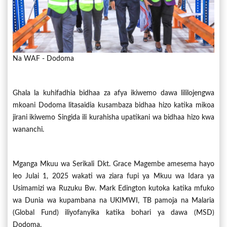
Na WAF - Dodoma
Ghala la kuhifadhia bidhaa za afya ikiwemo dawa lililojengwa
mkoani Dodoma litasaidia kusambaza bidhaa hizo katika mikoa
jirani ikiwemo Singida ili kurahisha upatikani wa bidhaa hizo kwa
wananchi.
Mganga Mkuu wa Serikali Dkt. Grace Magembe amesema hayo
leo Julai 1, 2025 wakati wa ziara fupi ya Mkuu wa Idara ya
Usimamizi wa Ruzuku Bw. Mark Edington kutoka katika mfuko
wa Dunia wa kupambana na UKIMWI, TB pamoja na Malaria
(Global Fund) iliyofanyika katika bohari ya dawa (MSD)
Dodoma.