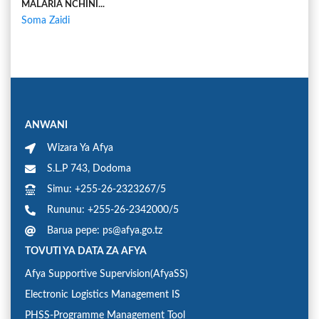
MALARIA NCHINI...
Soma Zaidi
ANWANI
Wizara Ya Afya
S.L.P 743, Dodoma
Simu: +255-26-2323267/5
Rununu: +255-26-2342000/5
Barua pepe: ps@afya.go.tz
TOVUTI YA DATA ZA AFYA
Afya Supportive Supervision(AfyaSS)
Electronic Logistics Management IS
PHSS-Programme Management Tool