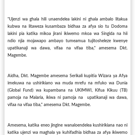
"Ujenzi wa ghala hili unaendelea lakini ni ghala ambalo litakua
kubwa na litaweza kusambaza bidhaa za afya sio tu Dodoma
lakini pia katika mikoa jirani ikiwemo mkoa wa Singida na hii
ndio njia mojawapo ambayo tumeamua tujitosheleze kwenye
upatikanaji wa dawa, vifaa na vifaa tiba," amesema Dkt.
Magembe.
Aidha, Dkt. Magembe amesema Serikali kupitia Wizara ya Afya
imekuwa na ushirikiano wa muda mrefu na mfuko wa Dunia
(Global Fund) wa kupambana na UKIMWI, Kifua Kikuu (TB)
pamoja na Malaria, ikiwa ni pamoja na upatikanaji wa dawa,
vifaa na vifaa tiba," amesema Dkt. Magembe.
Amesema, katika eneo jingine wanaloendelea kushirikiana nao ni
katika ujenzi wa maghala ya kuhifadhia bidhaa za afya ikiwemo