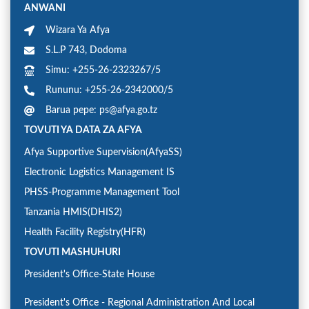
ANWANI
Wizara Ya Afya
S.L.P 743, Dodoma
Simu: +255-26-2323267/5
Rununu: +255-26-2342000/5
Barua pepe: ps@afya.go.tz
TOVUTI YA DATA ZA AFYA
Afya Supportive Supervision(AfyaSS)
Electronic Logistics Management IS
PHSS-Programme Management Tool
Tanzania HMIS(DHIS2)
Health Facility Registry(HFR)
TOVUTI MASHUHURI
President's Office-State House
President's Office - Regional Administration And Local