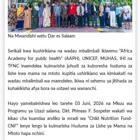
Na Mwandishi wetu Dar es Salaam
Serikali kwa kushirikiana na wadau mbalimbali ikiwemo "Africa
Academy for public health" (AAPH), UNICEF, MUHAS, IHI na
TFNC inaendelea kuimarisha juhudi za kuboresha huduma za
lishe kwa mama na mtoto kupitia ushirikiano wa kimkakati na
wadau mbalimbali wa maendeleo, ikiwa ni sehemu ya jitihada za
kuhakikisha afya bora na ustawi wa wananchi.
Hayo yamebainishwa leo tarehe 03 Juni, 2026 na Mkuu wa
Programu ya Uzazi salama, Dkt. Phineas F. Sospeter wakati wa
kikao cha kuandaa andiko la mradi wa “Child Nutrition Fund-
CNF” lenye lengo la kuimarisha Huduma za Lishe ya Mama na
Mtoto hapa nchini.