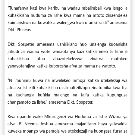
“Tunafanya kazi kwa karibu na wadau mbalimbali kwa lengo la
kuhakikisha huduma za lishe kwa mama na mtoto zinaendelea
kuimarishwa na kuwafikia walengwa kwa ufanisi zaidi,” amesema
Dkt. Phineas.
Dkt. Sospeter amesema ushirikiano huo unalenga kuoanisha
juhudi za wadau wote wanaofanya kazi katika eneo la lishe ili
kuhakikisha afua zinazotekelezwa zinatoa matokeo
yanayotarajiwa katika kuboresha afya za mama na watoto.
“Ni muhimu kuwa na mwelekeo mmoja katika utekelezaji wa
afua za lishe ili kuhakikisha rasilimali zilizopo zinatumika kwa tija
na kuchangia kufikia malengo ya taifa katika kupunguza
changamoto za lishe,” amesema Dkt. Sospeter.
Kwa upande wake Mkurugenzi wa Huduma za lishe Wizara ya
afya, Bi Neema Joshua amesema majadiliano haya yatasaidia
kuweka mpango wa pamoja wa utekelezaji na kuongeza fursa za