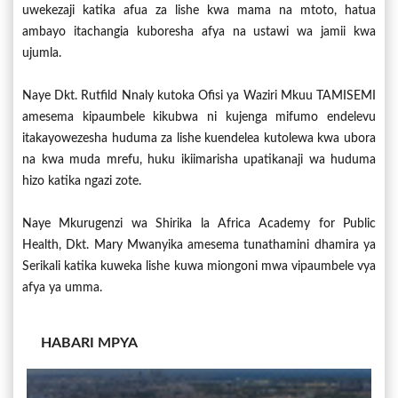
uwekezaji katika afua za lishe kwa mama na mtoto, hatua
ambayo itachangia kuboresha afya na ustawi wa jamii kwa
ujumla.
Naye Dkt. Rutfild Nnaly kutoka Ofisi ya Waziri Mkuu TAMISEMI
amesema kipaumbele kikubwa ni kujenga mifumo endelevu
itakayowezesha huduma za lishe kuendelea kutolewa kwa ubora
na kwa muda mrefu, huku ikiimarisha upatikanaji wa huduma
hizo katika ngazi zote.
Naye Mkurugenzi wa Shirika la Africa Academy for Public
Health, Dkt. Mary Mwanyika amesema tunathamini dhamira ya
Serikali katika kuweka lishe kuwa miongoni mwa vipaumbele vya
afya ya umma.
HABARI MPYA