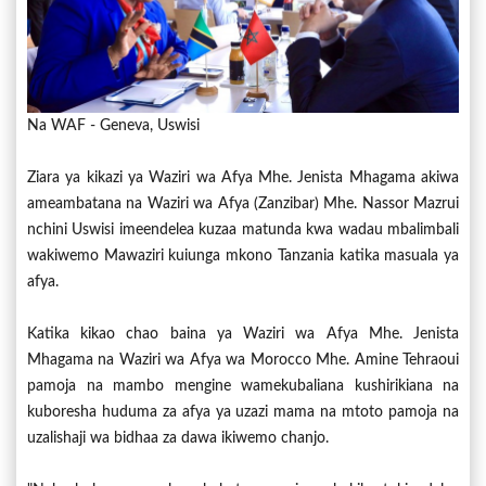
Na WAF - Geneva, Uswisi
Ziara ya kikazi ya Waziri wa Afya Mhe. Jenista Mhagama akiwa
ameambatana na Waziri wa Afya (Zanzibar) Mhe. Nassor Mazrui
nchini Uswisi imeendelea kuzaa matunda kwa wadau mbalimbali
wakiwemo Mawaziri kuiunga mkono Tanzania katika masuala ya
afya.
Katika kikao chao baina ya Waziri wa Afya Mhe. Jenista
Mhagama na Waziri wa Afya wa Morocco Mhe. Amine Tehraoui
pamoja na mambo mengine wamekubaliana kushirikiana na
kuboresha huduma za afya ya uzazi mama na mtoto pamoja na
uzalishaji wa bidhaa za dawa ikiwemo chanjo.