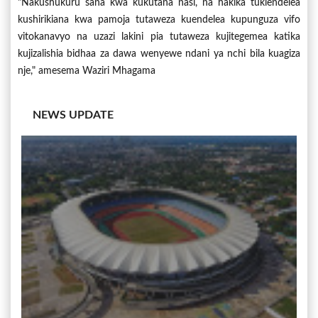
"Nakushukuru sana kwa kukutana nasi, na hakika tukiendelea
kushirikiana kwa pamoja tutaweza kuendelea kupunguza vifo
vitokanavyo na uzazi lakini pia tutaweza kujitegemea katika
kujizalishia bidhaa za dawa wenyewe ndani ya nchi bila kuagiza
nje," amesema Waziri Mhagama
NEWS UPDATE