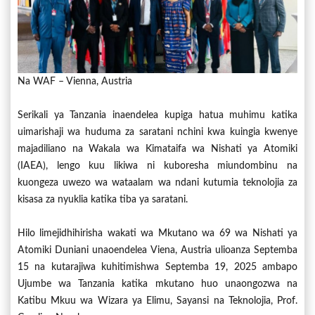
Na WAF – Vienna, Austria
Serikali ya Tanzania inaendelea kupiga hatua muhimu katika
uimarishaji wa huduma za saratani nchini kwa kuingia kwenye
majadiliano na Wakala wa Kimataifa wa Nishati ya Atomiki
(IAEA), lengo kuu likiwa ni kuboresha miundombinu na
kuongeza uwezo wa wataalam wa ndani kutumia teknolojia za
kisasa za nyuklia katika tiba ya saratani.
Hilo limejidhihirisha wakati wa Mkutano wa 69 wa Nishati ya
Atomiki Duniani unaoendelea Viena, Austria ulioanza Septemba
15 na kutarajiwa kuhitimishwa Septemba 19, 2025 ambapo
Ujumbe wa Tanzania katika mkutano huo unaongozwa na
Katibu Mkuu wa Wizara ya Elimu, Sayansi na Teknolojia, Prof.