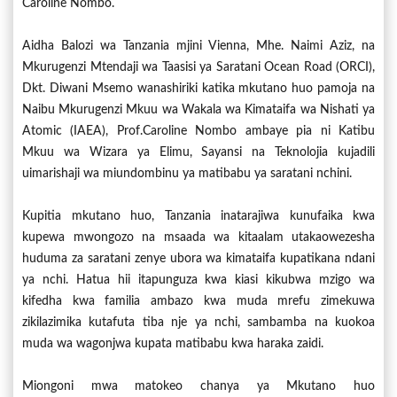
Caroline Nombo.
Aidha Balozi wa Tanzania mjini Vienna, Mhe. Naimi Aziz, na
Mkurugenzi Mtendaji wa Taasisi ya Saratani Ocean Road (ORCI),
Dkt. Diwani Msemo wanashiriki katika mkutano huo pamoja na
Naibu Mkurugenzi Mkuu wa Wakala wa Kimataifa wa Nishati ya
Atomic (IAEA), Prof.Caroline Nombo ambaye pia ni Katibu
Mkuu wa Wizara ya Elimu, Sayansi na Teknolojia kujadili
uimarishaji wa miundombinu ya matibabu ya saratani nchini.
Kupitia mkutano huo, Tanzania inatarajiwa kunufaika kwa
kupewa mwongozo na msaada wa kitaalam utakaowezesha
huduma za saratani zenye ubora wa kimataifa kupatikana ndani
ya nchi. Hatua hii itapunguza kwa kiasi kikubwa mzigo wa
kifedha kwa familia ambazo kwa muda mrefu zimekuwa
zikilazimika kutafuta tiba nje ya nchi, sambamba na kuokoa
muda wa wagonjwa kupata matibabu kwa haraka zaidi.
Miongoni mwa matokeo chanya ya Mkutano huo