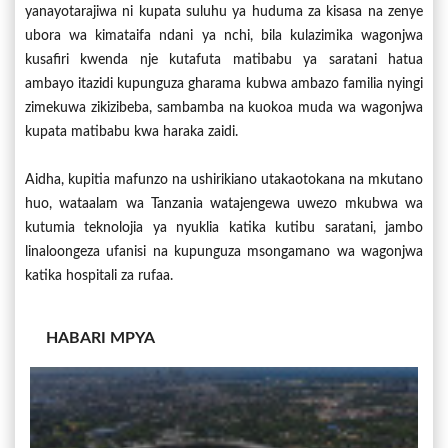
yanayotarajiwa ni kupata suluhu ya huduma za kisasa na zenye
ubora wa kimataifa ndani ya nchi, bila kulazimika wagonjwa
kusafiri kwenda nje kutafuta matibabu ya saratani hatua
ambayo itazidi kupunguza gharama kubwa ambazo familia nyingi
zimekuwa zikizibeba, sambamba na kuokoa muda wa wagonjwa
kupata matibabu kwa haraka zaidi.
Aidha, kupitia mafunzo na ushirikiano utakaotokana na mkutano
huo, wataalam wa Tanzania watajengewa uwezo mkubwa wa
kutumia teknolojia ya nyuklia katika kutibu saratani, jambo
linaloongeza ufanisi na kupunguza msongamano wa wagonjwa
katika hospitali za rufaa.
HABARI MPYA