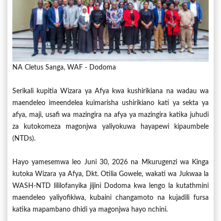
NA Cletus Sanga, WAF - Dodoma
Serikali kupitia Wizara ya Afya kwa kushirikiana na wadau wa
maendeleo imeendelea kuimarisha ushirikiano kati ya sekta ya
afya, maji, usafi wa mazingira na afya ya mazingira katika juhudi
za kutokomeza magonjwa yaliyokuwa hayapewi kipaumbele
(NTDs).
Hayo yamesemwa leo Juni 30, 2026 na Mkurugenzi wa Kinga
kutoka Wizara ya Afya, Dkt. Otilia Gowele, wakati wa Jukwaa la
WASH-NTD lililofanyika jijini Dodoma kwa lengo la kutathmini
maendeleo yaliyofikiwa, kubaini changamoto na kujadili fursa
katika mapambano dhidi ya magonjwa hayo nchini.