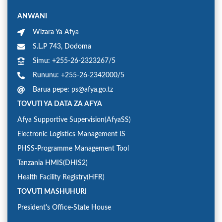
ANWANI
Wizara Ya Afya
S.L.P 743, Dodoma
Simu: +255-26-2323267/5
Rununu: +255-26-2342000/5
Barua pepe: ps@afya.go.tz
TOVUTI YA DATA ZA AFYA
Afya Supportive Supervision(AfyaSS)
Electronic Logistics Management IS
PHSS-Programme Management Tool
Tanzania HMIS(DHIS2)
Health Facility Registry(HFR)
TOVUTI MASHUHURI
President's Office-State House