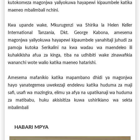
kutokomeza magonjwa yaliyokuwa hayapewi kipaumbele katika
maeneo mbalimbali nchini.
Kwa upande wake, Mkurugenzi wa Shirika la Helen Keller
International Tanzania, Dkt. George Kabona, amesema
magonjwa yaliyokuwa hayapewi kipaumbele yanahitaji juhudi za
pamoja kutoka Serikalini na kwa wadau wa maendeleo ili
kuhakikisha afua za kinga, tiba na udhibiti wake zinawafikia
wananchi wote walio katika maeneo hatarishi.
Amesema mafanikio katika mapambano dhidi ya magonjwa
hayo yanategemea uwekezaji endelevu katika huduma za maji
safi, usafi wa mazingira, elimu ya afya na upatikanaji wa huduma
za matibabu, huku akisisitiza kuwa ushirikiano wa sekta
mbalimbali
HABARI MPYA