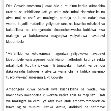
Dkt. Gowele amesema jukwaa hilo ni muhimu katika kuimarisha
uratibu na ushirikiano kati ya sekta mbalimbali zinazohusika na
afya, maji na usafi wa mazingira, pamoja na kutoa nafasi kwa
wadau kujadili mafanikio yaliyopatikana na kuweka mikakati ya
kukabiliana na changamoto zinazochelewesha kufikiwa kwa
malengo ya kutokomeza magonjwa yaliyokuwa hayapewi
kipaumbele.
“Mafanikio ya kutokomeza magonjwa yaliyokuwa hayapewi
kipaumbele yanategemea ushirikiano madhubuti kati ya sekta
mbalimbali. Kupitia jukwaa hili tunaweka mikakati ya pamoja
itakayosaidia kuboresha afya za wananchi na kufikia malengo
tuliyojiwekea,” amesema Dkt. Gowele.
Ameongeza kuwa Serikali kwa kushirikiana na wadau wa
maendeleo imeendelea kuwekeza katika afua za maji safi, usafi
wa mazingira na elimu ya afya kwa jamii, ambazo zimeendelea
kuwa nguzo muhimu katika kuzuia, kudhibiti na hatimaye