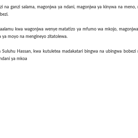
zi na ganzi salama, magonjwa ya ndani, magonjwa ya kinywa na meno,
bezi.
taalamu kwa wagonjwa wenye matatizo ya mfumo wa mkojo, magonjwa 
a ya moyo na mengineyo zitatolewa.
 Suluhu Hassan, kwa kutuletea madakatari bingwa na ubingwa bobezi 
 ndani ya mkoa