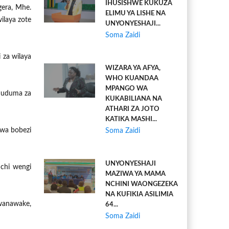
IHUSISHWE KUKUZA
era, Mhe.
ELIMU YA LISHE NA
ilaya zote
UNYONYESHAJI...
Soma Zaidi
 za wilaya
WIZARA YA AFYA,
WHO KUANDAA
MPANGO WA
huduma za
KUKABILIANA NA
ATHARI ZA JOTO
KATIKA MASHI...
gwa bobezi
Soma Zaidi
UNYONYESHAJI
chi wengi
MAZIWA YA MAMA
NCHINI WAONGEZEKA
NA KUFIKIA ASILIMIA
wanawake,
64...
Soma Zaidi