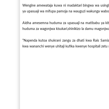
Wengine amewataja kuwa ni madaktari bingwa wa usingi
ya upasuaji wa mifupa pamoja na wauguzi wakunga wabo
Aidha amesemna huduma za upasuaji na matibabu ya ki
huduma za wagonjwa kisukari,shinikizo la damu magonjw
“Napenda kutoa shukrani zangu za dhati kwa Rais Samia
kwa wananchi wenye uhitaji kufika kwenye hospitali zetu