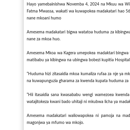
Hayo yamebainishwa Novemba 4, 2024 na Mkuu wa Wil
Fatma Mwassa, wakati wa kuwapokea madakatari hao 56 w
nane mkoani humo
Amesema madakatari bigwa watatoa huduma za kibingwa 
nane za mkoa huo.
Amesema Mkoa wa Kagera umepokea madaktari bingwa w
matibabu ya kibingwa na ubingwa bobezi kupitia Hospitali
“Huduma hizi zitasaidia mkoa kumaliza rufaa za nje ya m
na kuwapunguzia gharama za kwenda kupata huduma za k
“Hii itasaidia sana kwasababu wengi wamezoea kwenda
watajitokeza kwani bado uhitaji ni mkubwa licha ya madak
Amesema madakatari waliowapokea ni pamoja na mad
magonjwa ya mfumo wa mkojo.