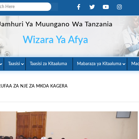
Jamhuri Ya Muungano Wa Tanzania
Wizara Ya Afya
Taasisi
Taasisi za Kitaaluma
Mabaraza ya Kitaaluma
Mac
RUFAA ZA NJE ZA MKOA KAGERA