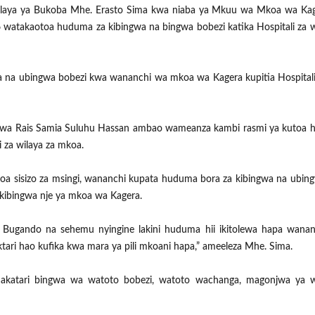
aya ya Bukoba Mhe. Erasto Sima kwa niaba ya Mkuu wa Mkoa wa Kag
atakaotoa huduma za kibingwa na bingwa bobezi katika Hospitali za w
na ubingwa bobezi kwa wananchi wa mkoa wa Kagera kupitia Hospitali
a Rais Samia Suluhu Hassan ambao wameanza kambi rasmi ya kutoa 
 za wilaya za mkoa.
koa sisizo za msingi, wananchi kupata huduma bora za kibingwa na ubin
ibingwa nje ya mkoa wa Kagera.
 Bugando na sehemu nyingine lakini huduma hii ikitolewa hapa wanan
tari hao kufika kwa mara ya pili mkoani hapa,” ameeleza Mhe. Sima.
akatari bingwa wa watoto bobezi, watoto wachanga, magonjwa ya 