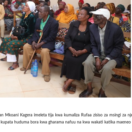
 Mkoani Kagera imeleta tija kwa kumaliza Rufaa zisiso za msingi za n
i kupata huduma bora kwa gharama nafuu na kwa wakati katika maeneo 