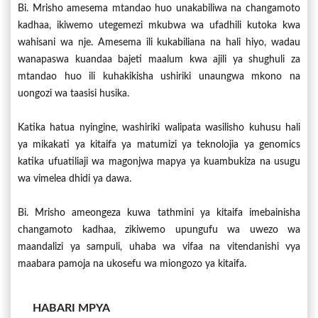
Bi. Mrisho amesema mtandao huo unakabiliwa na changamoto
kadhaa, ikiwemo utegemezi mkubwa wa ufadhili kutoka kwa
wahisani wa nje. Amesema ili kukabiliana na hali hiyo, wadau
wanapaswa kuandaa bajeti maalum kwa ajili ya shughuli za
mtandao huo ili kuhakikisha ushiriki unaungwa mkono na
uongozi wa taasisi husika.
Katika hatua nyingine, washiriki walipata wasilisho kuhusu hali
ya mikakati ya kitaifa ya matumizi ya teknolojia ya genomics
katika ufuatiliaji wa magonjwa mapya ya kuambukiza na usugu
wa vimelea dhidi ya dawa.
Bi. Mrisho ameongeza kuwa tathmini ya kitaifa imebainisha
changamoto kadhaa, zikiwemo upungufu wa uwezo wa
maandalizi ya sampuli, uhaba wa vifaa na vitendanishi vya
maabara pamoja na ukosefu wa miongozo ya kitaifa.
HABARI MPYA