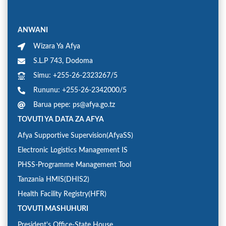
ANWANI
Wizara Ya Afya
S.L.P 743, Dodoma
Simu: +255-26-2323267/5
Rununu: +255-26-2342000/5
Barua pepe: ps@afya.go.tz
TOVUTI YA DATA ZA AFYA
Afya Supportive Supervision(AfyaSS)
Electronic Logistics Management IS
PHSS-Programme Management Tool
Tanzania HMIS(DHIS2)
Health Facility Registry(HFR)
TOVUTI MASHUHURI
President's Office-State House