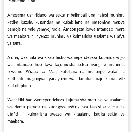
Pandemic Fund.
Amesema ushirikiano wa sekta mbalimbali una nafasi muhimu
katika kuzuia, kugundua na kukabiliana na magonjwa mapya
pamoja na yale yanayojirudia. Ameongeza kuwa mtandao imara
wa maabara ni nyenzo muhimu ya kuimarisha usalama wa afya
ya taifa.
Aidha, washiriki wa kikao hicho wamependekeza kupanua wigo
wa mtandao huo kwa kujumuisha sekta nyingine muhimu,
ikiwemo Wizara ya Maji, kutokana na mchango wake na
kudhibiti magonjwa yanayoenezwa kupitia maji kama vile
kipindupindu.
Washiriki hao wamependekeza kujumuisha masuala ya usalama
wa damu pamoja na kuongeza ushiriki wa taasisi za elimu na
utafiti ili kuimarisha uwezo wa kitaalamu katika sekta ya
maabara.