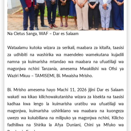
Na Cletus Sanga, WAF – Dar es Salaam
Wataalamu kutoka wizara za serikali, maabara za kitaifa, taasisi
za udhibiti na washirika wa maendeleo wamekutana kujadili
namna ya kuimarisha mtandao wa maabara na ufuatiliaji wa
magonjwa nchini Tanzania, amesema Mwakilishi wa Ofisi ya
Waziri Mkuu – TAMISEMI, Bi. Mwaisha Mrisho.
Bi. Mrisho amesema hayo Machi 11, 2026 jijini Dar es Salaam
wakati wa kikao kilichowakutanisha wizara za kisekta na taasisi
kadhaa kwa lengo la kuimarisha uratibu wa ufuatiliaji wa
magonjwa, kuimarisha ushirikiano wa maabara na kuongeza
uwezo wa kukabiliana na milipuko ya magonjwa nchini, Kilicho
fadhiliwa na Shirika la Afya Duniani, Chini ya Mfuko wa