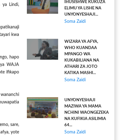
IHUSISHWE KUKUZA
ya Lindi,
ELIMU YA LISHE NA
UNYONYESHAJI...
Soma Zaidi
patikanaji
tayari kwa
WIZARA YA AFYA,
WHO KUANDAA
MPANGO WA
ngo, hapo
KUKABILIANA NA
i ya WAJA
ATHARI ZA JOTO
te ifikapo
KATIKA MASHI...
Soma Zaidi
 wananchi
UNYONYESHAJI
huwapatia
MAZIWA YA MAMA
NCHINI WAONGEZEKA
NA KUFIKIA ASILIMIA
emo, sare,
64...
 afya, yote
Soma Zaidi