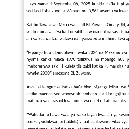
Hayo yamejiri Septemba 08, 2025 kupitia hafla fupi y
wakiwakilisha kundi la Wahudumu 3,561 awamu ya kwan
Katibu Tawala wa Mkoa wa Lindi Bi. Zuwena Omary Jiri, 
wa huduma za afya karibu zaidi na wananchi na sasa tu
ajili ya kuanza kazi wakiwa na nyenzo zote muhimu kwa ajil
“Mpango huu ulizinduliwa mwaka 2024 na Makamu wa Ra
nyuma katika miaka 1970 tulikuwa na mpango huu pia
imeboreshwa zaidi ili kuleta tija zaidi katika kuimarisha 
mwaka 2030,” amesema Bi. Zuwena.
Awali akizungumza katika hafla hiyo, Mganga Mkuu wa
katika maeneo yao wanayoishi ambapo kila kitongoji 
mafunzo ya darasani kwa muda wa miezi mitatu na miezi m
“Wahudumu hawa wa afya wako tayari kwa ajili ya kwenda k
baiskeli, vishikwambi (tablets) vifaatiba ikiwemo vifaa vya
haya ikiwa ni kuhakikisha mnakwenda kusaidia katika ku