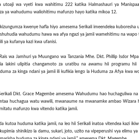
a utoaji wa vyeti kwa wahitimu 222 katika Halmashauri ya Manispaa 
za ya wahudumu waliohitimu mafunzo hayo katika mikoa 12.
akizungumza kwenye hafla hiyo amesema Serikali imeendelea kuboresha u
nashuhudia wahudumu hawa wa afya ngazi ya jamii wamehitimu na wapo 
i ya kufanya kazi kwa ufanisi.
is wa Jamhuri ya Muungano wa Tanzania Mhe. Dkt. Phillip Isdor Mpa
 lakini ulipitia changamoto za uratibu na awamu hii programu hi
huduma za kinga ndani ya jamii ili kufikia lengo la Huduma za Afya kwa wo
 Serikali Dkt. Grace Magembe amesema Wahudumu hao huchaguliwa na
au mtaa huchagua watu wawili, mwanaume na mwanamke ambao Wizara 
itatu mafunzo kwa vitendo katika jamii.
utoa huduma katika jamii, na leo hii Serikali inatoa vitendea kazi ikiw
 kupimia shinikizo la damu, sukari, joto, uzito na vipeperushi vya elimu ya
iamarisha huduma za kinga ndani ya jamii,” amesema Dkt. Magembe