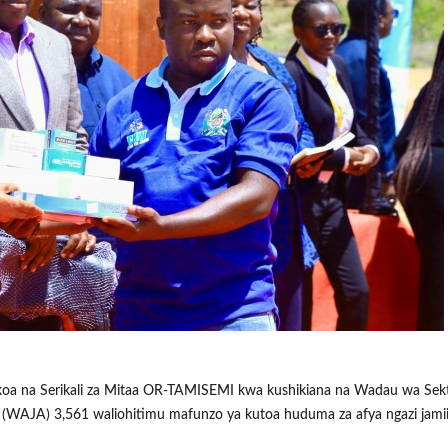
a Mikoa na Serikali za Mitaa OR-TAMISEMI kwa kushikiana na Wadau wa Sek
(WAJA) 3,561 waliohitimu mafunzo ya kutoa huduma za afya ngazi jamii